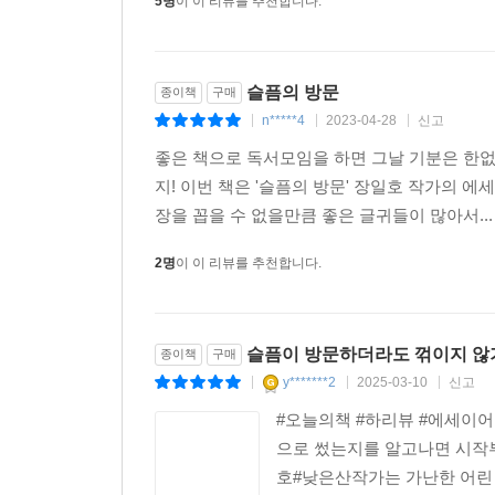
5명
이 이 리뷰를 추천합니다.
슬픔의 방문
종이책
구매
n*****4
2023-04-28
신고
|
|
|
좋은 책으로 독서모임을 하면 그날 기분은 한없
지! 이번 책은 '슬픔의 방문' 장일호 작가의 에
장을 꼽을 수 없을만큼 좋은 글귀들이 많아서..
2명
이 이 리뷰를 추천합니다.
슬픔이 방문하더라도 꺾이지 않
종이책
구매
y*******2
2025-03-10
신고
|
|
|
#오늘의책 #하리뷰 #에세이어
으로 썼는지를 알고나면 시작부
호#낮은산작가는 가난한 어린 