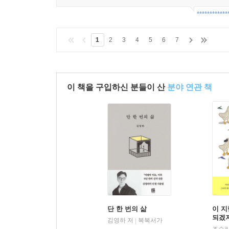
************
1
2
3
4
5
6
7
이 책을 구입하신 분들이 산
분야 연관 책
단 한 번의 삶
이 
되겠
김영하 저
복복서가
|