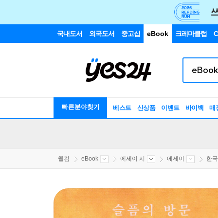
국내도서
외국도서
중고샵
eBook
크레마클럽
C
빠른분야찾기
베스트
신상품
이벤트
바이백
매
웰컴
eBook
에세이 시
에세이
한국