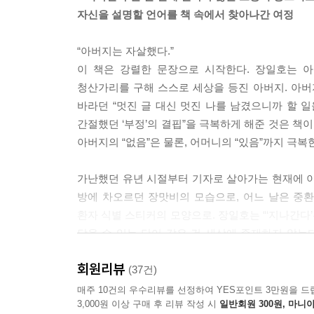
자신을 설명할 언어를 책 속에서 찾아나간 여정
“아버지는 자살했다.”
이 책은 강렬한 문장으로 시작한다. 장일호는 
청산가리를 구해 스스로 세상을 등진 아버지. 아버
바라던 “멋진 글 대신 멋진 나를 남겼으니까 할 일
간절했던 ‘부정’의 결핍”을 극복하게 해준 것은 책
아버지의 “없음”은 물론, 어머니의 “있음”까지 극복
가난했던 유년 시절부터 기자로 살아가는 현재에 이르
방에 차오르던 장맛비의 모습으로, 어느 날은 중환
환자 식별 스티커의 모양으로. 장일호는 “‘지나간다
담을 수 있는 단어 같은 건 세상에 존재하지 않는다는
단어로는 도저히 담을 수 없는 자신을 설명할 언어
회원리뷰
않았다. 아버지의 죽음을 자신에게 남긴 “사랑”으로
(37건)
아직 오지 않은 또 다른 세상을 상상할 수 있게 
매주 10건의 우수리뷰를 선정하여 YES포인트 3만원을 드
3,000원 이상 구매 후 리뷰 작성 시
일반회원 300원, 마니아
살아갈 수 있는 가능성을 책 속에서 찾아가는 눈부