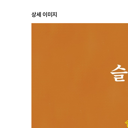
2부 우리는 서로를 포기하지 않았다
상세 이미지
이 글은 우리 집 고양이가 썼습니다
누구나 특별한 사람을 가질 권리
우리, 같이 망해 볼까요?
여러 개의 진실 앞에서
무례한 가족보다 예의를 지키는 남
‘9’들의 세상
묘지에서 하는 운동회
3부 책 속에 길이 있다는 말 앞에서
연쇄 지각마의 지각을 위한 변명
우리 몸의 구멍이 굴욕이 되지 않도록
때로 망치더라도 아주 망친 것은 아닌
그렇게까지는 원하지 않는 삶에 대하여
한 사람이 다음 사람을 이 세계에 데리고 오는 일