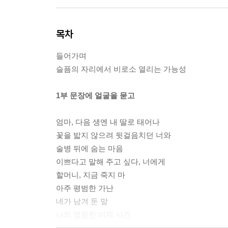
목차
들어가며
슬픔의 자리에서 비로소 열리는 가능성
1부 문장에 얼굴을 묻고
엄마, 다음 생엔 내 딸로 태어나
꽃을 밟지 않으려 뒷걸음치던 너와
술병 뒤에 숨는 마음
이쁘다고 말해 주고 싶다, 너에게
할머니, 지금 죽지 마
아주 평범한 가난
네가 남겨 둔 말
나의 영원한 미제 사건