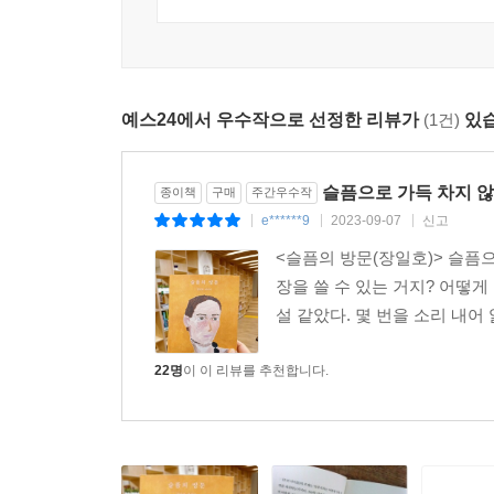
느껴보면서.
예스24에서 우수작으로 선정한 리뷰가
(1건)
있습
슬픔으로 가득 차지 않
종이책
구매
주간우수작
e******9
2023-09-07
신고
|
|
|
<슬픔의 방문(장일호)> 슬픔으
장을 쓸 수 있는 거지? 어떻게
설 같았다. 몇 번을 소리 내어
22명
이 이 리뷰를 추천합니다.