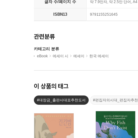
글자 수/페이지 수
약 7.9만자, 약 2.5만 단어, A
ISBN13
9791155251645
관련분류
카테고리 분류
eBook
에세이 시
에세이
한국 에세이
이 상품의 태그
#대장금_출판사대표추천도서
#편집자의시대_편집자추