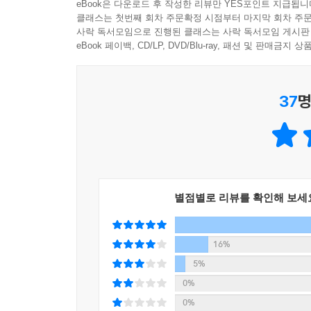
eBook은 다운로드 후 작성한 리뷰만 YES포인트 지급됩니
클래스는 첫번째 회차 주문확정 시점부터 마지막 회차 주문
“고통으로 부서진 자리마다 열리는 가능성을 책 속에
사락 독서모임으로 진행된 클래스는 사락 독서모임 게시판
만들어 갔다.”
eBook 페이백, CD/LP, DVD/Blu-ray, 패션 및 판매금
살아가는 일이 살아남는 일이 되는 세상에서
37
명
“상처받는 마음을 돌보는 슬픔의 상상력에 기대어”
장일호의 사수는 ‘단독 기사’의 의미를 이렇게 짚
중요하다고.” 그 말은 “시대의 안과 밖을 잘 쓸고 
그 간절함이 빼곡하게 담겨 있다. 그는 자신의 
“자신이 빠져나온 세계”에 여전히 머물러 있는 이
별점별로 리뷰를 확인해 보세
“아픈 몸을 대하는 세상”에 대한 사유로 나아간다. 
《슬픔의 방문》의 마지막 두 문장은 이렇다. “
16%
살아가는 일이 살아남는 일이 되는 세상에서 기꺼이
5%
돌보는 것, 나의 마음에 타인을 위한 자리를 마련하
0%
감각만 자꾸 선명해”지는 시대를 살아가는 독자들이
0%