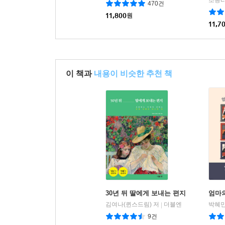
조승리
470건
11,800
원
11,7
이 책과
내용이 비슷한 추천 책
30년 뒤 딸에게 보내는 편지
엄마
김여나(퀸스드림) 저
더블엔
|
9건