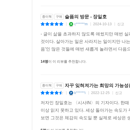
슬픔의 방문 - 장일호
종이책
구매
c******m
2024-10-13
신고
|
|
|
- 글이 삶을 초과하지 않도록 애썼지만 매번 실패
것이다. 살아가는 일은 사라지는 일이지만 나는 
음’인 많은 것들에 매번 새롭게 놀라면서 다음으
14명
이 이 리뷰를 추천합니다.
자꾸 잊혀져가는 희망의 가능성을
종이책
구매
k******i
2022-12-25
신고
|
|
|
저자인 장일호는 〈시사IN〉의 기자이다. 한때
이상 읽지 못하고 있다. 세상 돌아가는 속도가 
보면 그것은 체감의 속도일 뿐 실제로 세상은 생