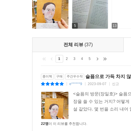
5
13
전체 리뷰
(37)
1
2
3
4
5
슬픔으로 가득 차지 않
종이책
구매
주간우수작
e******9
2023-09-07
신고
|
|
|
<슬픔의 방문(장일호)> 슬픔으
장을 쓸 수 있는 거지? 어떻게
설 같았다. 몇 번을 소리 내어
22명
이 이 리뷰를 추천합니다.