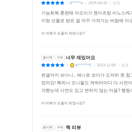
d******a
2025-04-10
신고
|
|
|
기능회복 훈련때 아오이가 젠이츠랑 이노스케가
이랑 선물로 받은 걸 자꾸 가져가는 바람에 
이 리뷰가 도움이 되었나요?
너무 재밌어요
종이책
구매
q********5
2023-12-09
신고
|
|
|
완결까지 보다니.. 애니로 보다가 도저히 못
었어요! 특히나 오니들도 캐릭터마다 다 사연이 
각했는데 사연도 있고 변하지 않는 마음? 행동
이 리뷰가 도움이 되었나요?
책 리뷰
종이책
구매