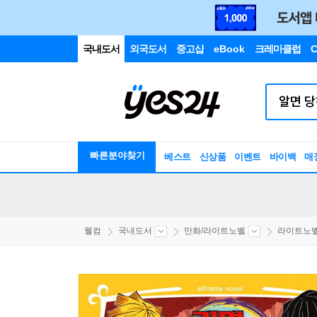
국내도서
외국도서
중고샵
eBook
크레마클럽
C
빠른분야찾기
베스트
신상품
이벤트
바이백
매
웰컴
국내도서
만화/라이트노벨
라이트노