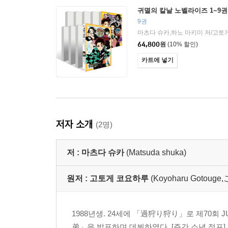
귀멸의 칼날 노벨라이즈 1~9권
9권
마츠다 슈카,하노 마키미 저/고토
64,800
원
(10% 할인)
카트에 넣기
저자 소개
(2명)
저 :
마츠다 슈카
(Matsuda shuka)
원저 :
고토게 코요하루
(Koyoharu Goto
1988년생. 24세에 「過狩り狩り」로 제70회 
弟」을 발표하며 데뷔하였다. [주간 소년 점프]