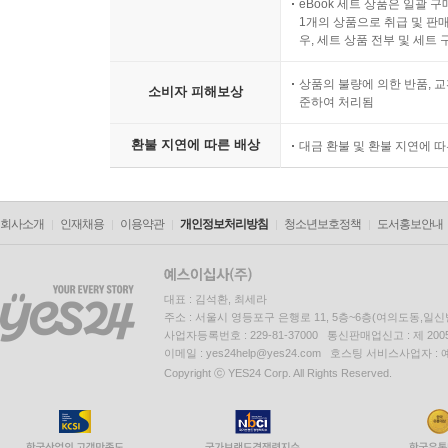
eBook 세트 상품은 일괄 
1개의 상품으로 취급 및 판매
우, 세트 상품 전부 및 세트
상품의 불량에 의한 반품, 교
소비자 피해보상
준하여 처리됨
환불 지연에 따른 배상
대금 환불 및 환불 지연에 
회사소개
인재채용
이용약관
개인정보처리방침
청소년보호정책
도서홍보안내
대표 : 김석환, 최세라
주소 : 서울시 영등포구 은행로 11, 5층~6층(여의도동,일신
사업자등록번호 : 229-81-37000 통신판매업신고 : 제 200
이메일 : yes24help@yes24.com 호스팅 서비스사업자 :
Copyright ⓒ YES24 Corp. All Rights Reserved.