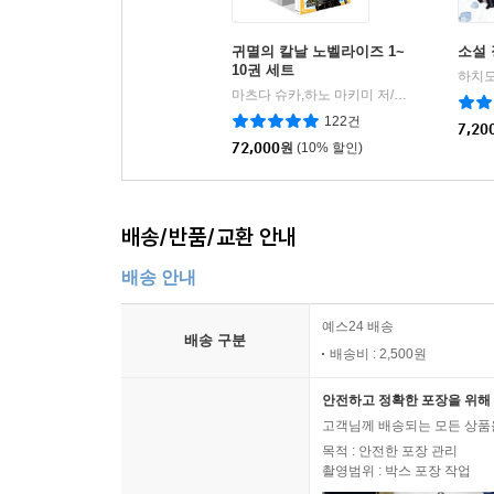
귀멸의 칼날 노벨라이즈 1~
소설 
10권 세트
마츠다 슈카,하노 마키미 저/고토게 코요하루 원저
122건
7,20
72,000
원
(10% 할인)
배송/반품/교환 안내
배송 안내
예스24 배송
배송 구분
배송비 : 2,500원
안전하고 정확한 포장을 위해 
고객님께 배송되는 모든 상품을
목적 : 안전한 포장 관리
촬영범위 : 박스 포장 작업