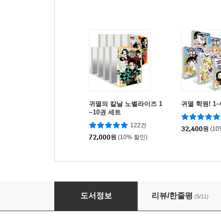
귀멸의 칼날 노벨라이즈 1
귀멸 학원! 1
~10권 세트
122건
32,400
원
(1
72,000
원
(10% 할인)
귀멸의 칼날 노벨라이즈 2
도서정보
리뷰/한줄평
(5/11)