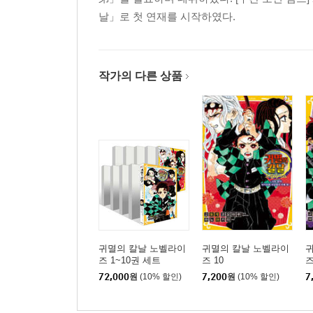
날」로 첫 연재를 시작하였다.
작가의 다른 상품
귀멸의 칼날 노벨라이
귀멸의 칼날 노벨라이
즈 1~10권 세트
즈 10
즈
72,000
원
(10% 할인)
7,200
원
(10% 할인)
7