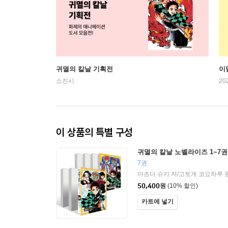
귀멸의 칼날 기획전
이
소진시
20
이 상품의 특별 구성
귀멸의 칼날 노벨라이즈 1~7권
7권
마츠다 슈카 저/고토게 코요하루 
50,400
원
(10% 할인)
카트에 넣기