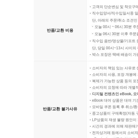
고객의 단순변심 및 착오구
직수입양서/직수입일서중 일
단, 아래의 주문/취소 조건인
오늘 00시 ~ 06시 30분 
반품/교환 비용
오늘 06시 30분 이후 주문
직수입 음반/영상물/기프트 
단, 당일 00시~13시 사이
박스 포장은 택배 배송이 가
소비자의 책임 있는 사유로 
소비자의 사용, 포장 개봉에 
복제가 가능한 상품 등의 포장을 
소비자의 요청에 따라 개별
디지털 컨텐츠인 eBook, 
eBook 대여 상품은 대여 기
모바일 쿠폰 등록 후 취소/환
반품/교환 불가사유
중고상품이 구매확정(자동 
LP상품의 재생 불량 원인이 기
시간의 경과에 의해 재판매가
전자상거래 등에서의 소비자