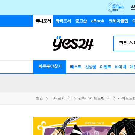
국내도서
외국도서
중고샵
eBook
크레마클럽
C
빠른분야찾기
베스트
신상품
이벤트
바이백
매
웰컴
국내도서
만화/라이트노벨
라이트노