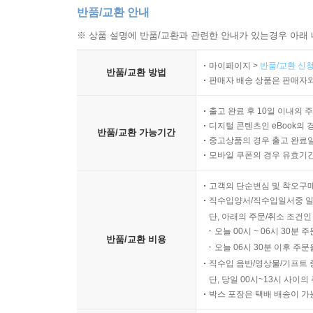
반품/교환 안내
※ 상품 설명에 반품/교환과 관련한 안내가 있는경우 아래 
마이페이지 >
반품/교환 신청
반품/교환 방법
판매자 배송 상품은 판매자와
출고 완료 후 10일 이내의 
디지털 콘텐츠인 eBook의 
반품/교환 가능기간
중고상품의 경우 출고 완료일
모바일 쿠폰의 경우 유효기간(
고객의 단순변심 및 착오구
직수입양서/직수입일서중 일
단, 아래의 주문/취소 조건인
오늘 00시 ~ 06시 30분 
반품/교환 비용
오늘 06시 30분 이후 주문
직수입 음반/영상물/기프트 
단, 당일 00시~13시 사이
박스 포장은 택배 배송이 가