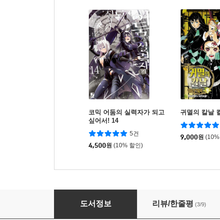
코믹 어둠의 실력자가 되고
귀멸의 칼날 컬
싶어서! 14
5건
9,000
원
(10%
4,500
원
(10% 할인)
귀멸의 칼날 노벨라이즈 9
도서정보
리뷰/한줄평
(3/9)