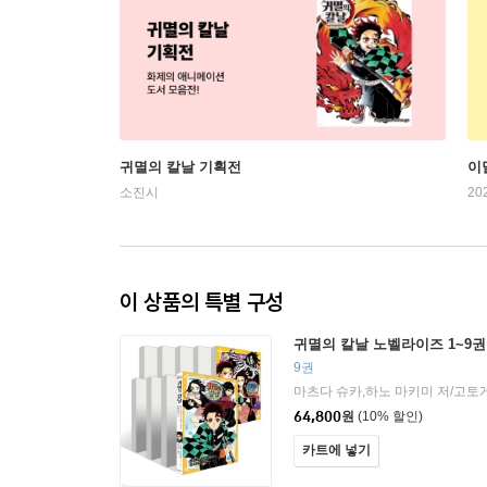
귀멸의 칼날 기획전
이
소진시
20
이 상품의 특별 구성
귀멸의 칼날 노벨라이즈 1~9권
9권
마츠다 슈카,하노 마키미 저/고토
64,800
원
(10% 할인)
카트에 넣기