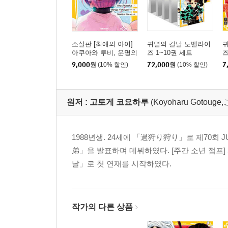
소설판 [최애의 아이]
귀멸의 칼날 노벨라이
아쿠아와 루비, 운명의
즈 1~10권 세트
즈
시작
9,000
원
(10% 할인)
72,000
원
(10% 할인)
7
원저 :
고토게 코요하루
(Koyoharu Goto
1988년생. 24세에 「過狩り狩り」로 제70회 
弟」을 발표하며 데뷔하였다. [주간 소년 점프]
날」로 첫 연재를 시작하였다.
작가의 다른 상품