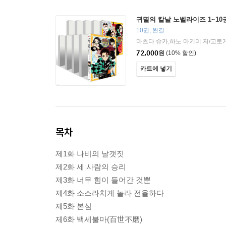
귀멸의 칼날 노벨라이즈 1~10
10권, 완결
마츠다 슈카,하노 마키미 저/고토
72,000
원
(10% 할인)
카트에 넣기
목차
제1화 나비의 날갯짓
제2화 세 사람의 승리
제3화 너무 힘이 들어간 것뿐
제4화 소스라치게 놀라 전율하다
제5화 본심
제6화 백세불마(百世不磨)