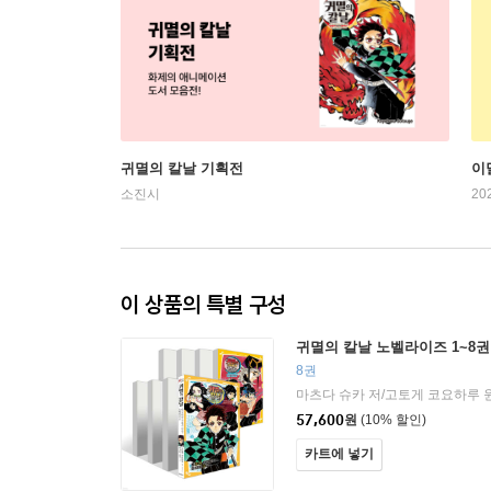
귀멸의 칼날 기획전
이
소진시
20
이 상품의 특별 구성
귀멸의 칼날 노벨라이즈 1~8권
8권
마츠다 슈카 저/고토게 코요하루 
57,600
원
(10% 할인)
카트에 넣기