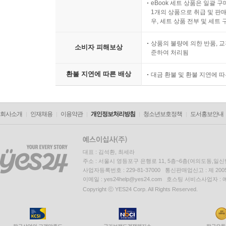
eBook 세트 상품은 일괄 
1개의 상품으로 취급 및 판매
우, 세트 상품 전부 및 세트
상품의 불량에 의한 반품, 교
소비자 피해보상
준하여 처리됨
환불 지연에 따른 배상
대금 환불 및 환불 지연에 
회사소개
인재채용
이용약관
개인정보처리방침
청소년보호정책
도서홍보안내
대표 : 김석환, 최세라
주소 : 서울시 영등포구 은행로 11, 5층~6층(여의도동,일신
사업자등록번호 : 229-81-37000 통신판매업신고 : 제 200
이메일 : yes24help@yes24.com 호스팅 서비스사업자 :
Copyright ⓒ YES24 Corp. All Rights Reserved.