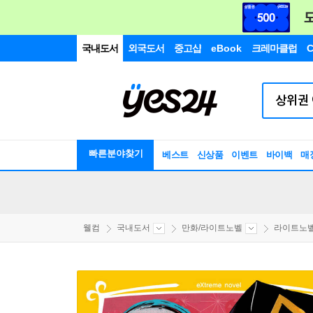
국내도서
외국도서
중고샵
eBook
크레마클럽
C
빠른분야찾기
베스트
신상품
이벤트
바이백
매
웰컴
국내도서
만화/라이트노벨
라이트노