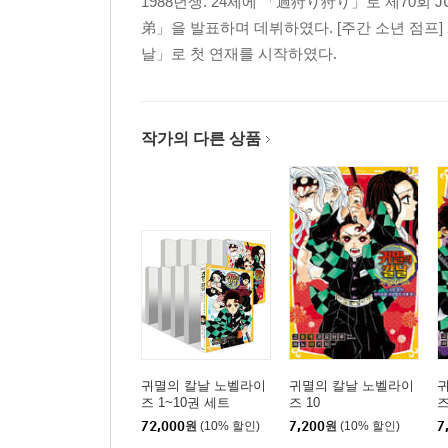
1988년생. 24세에 「過狩り狩り」로 제70회 
弟」을 발표하며 데뷔하였다. [주간 소년 점프]
날」로 첫 연재를 시작하였다.
작가의 다른 상품
귀멸의 칼날 노벨라이
귀멸의 칼날 노벨라이
즈 1~10권 세트
즈 10
즈
72,000
원
(10% 할인)
7,200
원
(10% 할인)
7