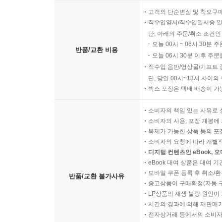
고객의 단순변심 및 착오구
직수입양서/직수입일서중 일
단, 아래의 주문/취소 조건인
오늘 00시 ~ 06시 30분 
반품/교환 비용
오늘 06시 30분 이후 주문
직수입 음반/영상물/기프트 
단, 당일 00시~13시 사이
박스 포장은 택배 배송이 가
소비자의 책임 있는 사유로 
소비자의 사용, 포장 개봉에 
복제가 가능한 상품 등의 포장을 
소비자의 요청에 따라 개별
디지털 컨텐츠인 eBook, 
eBook 대여 상품은 대여 기
모바일 쿠폰 등록 후 취소/환
반품/교환 불가사유
중고상품이 구매확정(자동 
LP상품의 재생 불량 원인이 기
시간의 경과에 의해 재판매가
전자상거래 등에서의 소비자