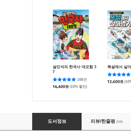
설민석의 한국사 대모험 3
폭설에서 살
7
168건
12,600
원
(10
14,400
원
(10% 할인)
귀멸의 칼날 노벨라이즈 8
도서정보
리뷰/한줄평
(5/9)