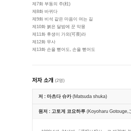
제7화 부동의 주(柱)
제8화 바뀌다
제9화 비석 같은 마음이 여는 길
제10화 붉은 달밤에 꾼 악몽
제11화 후생이 가외(可畏)라
제12화 무사
제13화 손을 뻗어도, 손을 뻗어도
저자 소개
(2명)
저 :
마츠다 슈카
(Matsuda shuka)
원저 :
고토게 코요하루
(Koyoharu Goto