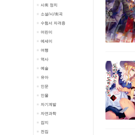
사회 정치
소설/시/희곡
수험서 자격증
어린이
에세이
여행
역사
예술
유아
인문
인물
자기계발
자연과학
잡지
전집