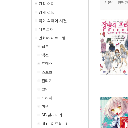
기본순
판매량
건강 취미
경제 경영
국어 외국어 사전
대학교재
만화/라이트노벨
웹툰
액션
로맨스
스포츠
판타지
코믹
드라마
학원
SF/밀리터리
BL(보이즈러브)