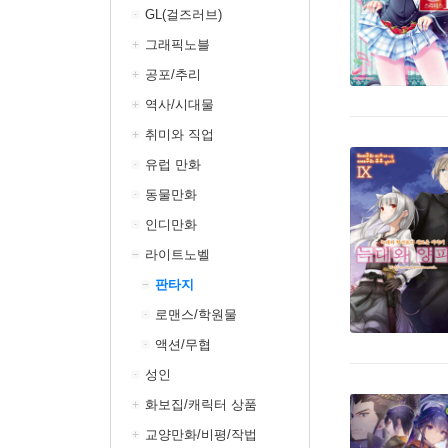
GL(걸즈러브)
그래픽노블
공포/추리
역사/시대물
취미와 직업
유럽 만화
동물만화
인디만화
라이트노벨
판타지
로맨스/학원물
액션/무협
성인
화보집/캐릭터 상품
교양만화/비평/작법