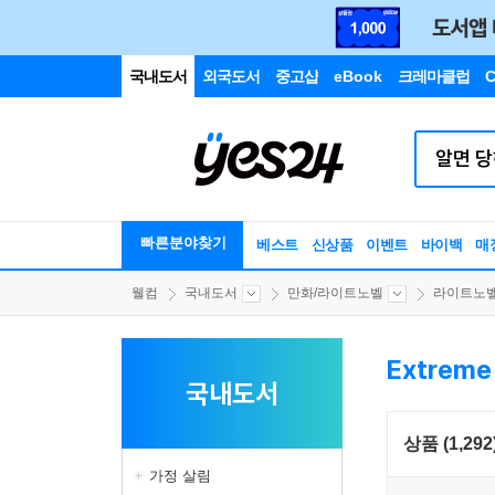
국내도서
외국도서
중고샵
eBook
크레마클럽
C
빠른분야찾기
베스트
신상품
이벤트
바이백
매
웰컴
국내도서
만화/라이트노벨
라이트노
Extrem
국내도서
상품 (1,292
가정 살림