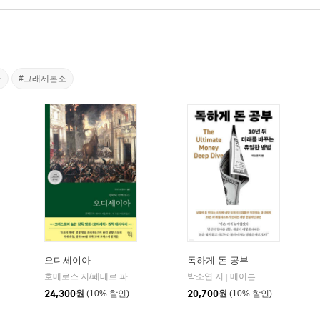
가
#그래제본소
오디세이아
독하게 돈 공부
willbook)
호메로스 저/페테르 파울 루벤스 그림/박문재 역
박소연 저
현대지성
메이븐
|
|
24,300
원
(10% 할인)
20,700
원
(10% 할인)