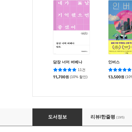
담장 너머 버베나
인버스
11건
11,700
원
(10% 할인)
13,500
원
(10
마녀가 되는 주문
도서정보
리뷰/한줄평
(19/5)