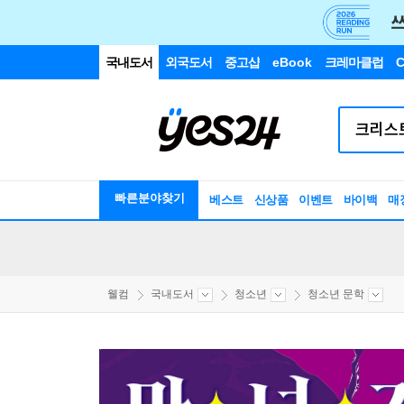
국내도서
외국도서
중고샵
eBook
크레마클럽
C
빠른분야찾기
베스트
신상품
이벤트
바이백
매
웰컴
국내도서
청소년
청소년 문학