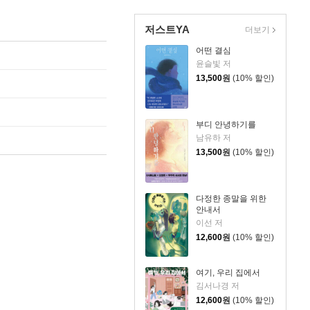
저스트YA
더보기
어떤 결심
윤슬빛 저
13,500
원
(10% 할인)
부디 안녕하기를
남유하 저
13,500
원
(10% 할인)
다정한 종말을 위한
안내서
이선 저
12,600
원
(10% 할인)
여기, 우리 집에서
김서나경 저
12,600
원
(10% 할인)