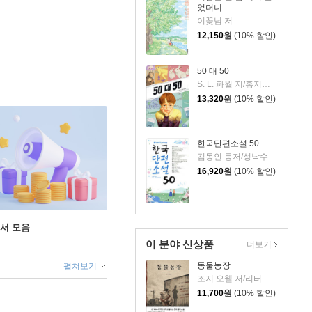
었더니
이꽃님 저
12,150
원
(10% 할인)
50 대 50
S. L. 파월 저/홍지연 역
13,320
원
(10% 할인)
한국단편소설 50
김동인 등저/성낙수,박찬영,김형주 공편
16,920
원
(10% 할인)
도서 모음
이 분야 신상품
더보기
동물농장
펼쳐보기
조지 오웰 저/리터링크 역
11,700
원
(10% 할인)