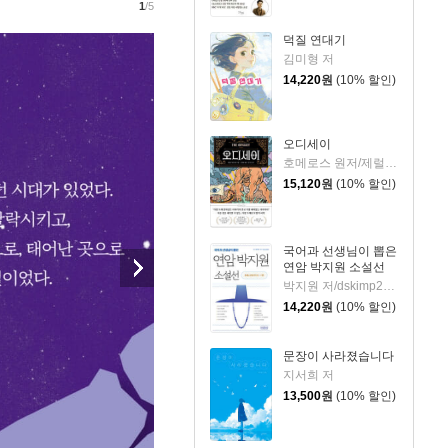
1
/5
덕질 연대기
김미형 저
14,220
원
(10% 할인)
오디세이
호메로스 원저/제럴딘 매코크런 글/김재용 역/장시은 감수
15,120
원
(10% 할인)
국어과 선생님이 뽑은
연암 박지원 소설선
박지원 저/dskimp2000 편
14,220
원
(10% 할인)
문장이 사라졌습니다
지서희 저
13,500
원
(10% 할인)