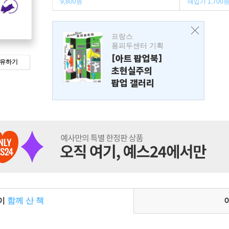
9,800원
매입가 1,700
프랑스
퐁피두센터 기획
[아트 팝업북]
유하기
초현실주의
팝업 갤러리
들이
함께 산 책