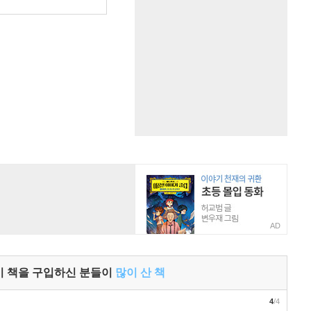
원
AD
이 책을 구입하신 분들이
많이 산 책
4
/4