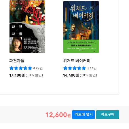
파견자들
위저드 베이커리
472건
177건
17,100
원
(10% 할인)
14,400
원
(10% 할인)
12,600
카트에 넣기
바로구매
원