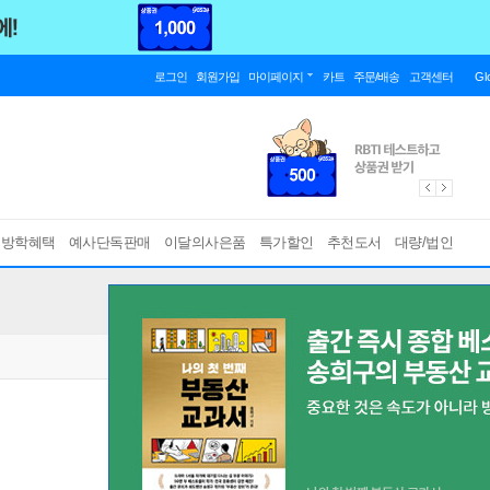
로그인
회원가입
마이페이지
카트
주문/배송
고객센터
Gl
름방학혜택
예사단독판매
이달의사은품
특가할인
추천도서
대량/법인