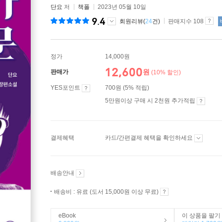
단요
저
책폴
2023년 05월 10일
9.4
회원리뷰(
24
건)
판매지수 108
정가
14,000원
12,600
원
판매가
(10% 할인)
YES포인트
700원 (5% 적립)
5만원이상 구매 시 2천원 추가적립
결제혜택
카드/간편결제 혜택을 확인하세요
배송안내
배송비 : 유료 (도서 15,000원 이상 무료)
eBook
이 상품을 팔기