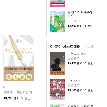
곰 한 마리가 숲속에
있어
김영리 저
12,600
원
(10% 할인)
이 분야 베스트셀러
더보기
아몬드 (청소년판)
손원평 저
15,120
원
(10% 할인)
순례 주택
유은실 저
테오
13,500
원
(10% 할인)
앨런 레비 저/노지양 역
오팬하우스
|
18,900
원
(10% 할인)
여름을 한 입 베어 물