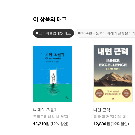
이 상품의 태그
#크레마클럽에있어요
#2024한국문학의미래가될젊은작
니체의 초월자
내면 근력
프리드리히 니체 저/김철 편역
히읏
짐 머피 저/지여울 역
윌북(
|
|
15,210
원
(10% 할인)
19,800
원
(10% 할인)