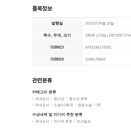
품목정보
발행일
2023년 05월 10일
쪽수, 무게, 크기
280쪽 | 374g | 140*205*17
ISBN13
9791198176561
ISBN10
1198176563
관련분류
카테고리 분류
국내도서
청소년
청소년 문학
국내도서
소설/시/희곡
장르소설
SF
수상내역 및 미디어 추천 분류
국내도서
미디어 추천
조선일보