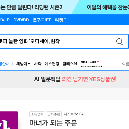
D/LP
DVD/BD
문구
/GIFT
티켓
장안내
채널예스
사락
예스펀딩
클래스24
독서유형검사
여
RBTI Lab
독서유형검사
AI 일문백답
의견 남기면 YES상품권!
저스트YA-04
소득공제
강력추천
마녀가 되는 주문