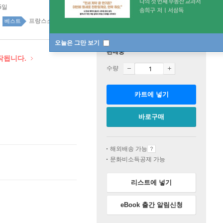
5일
프랑스소설 51위
프랑스소설 top20 1주
베스트
오늘은 그만 보기
판매중
시작됩니다.
수량
카트에 넣기
바로구매
해외배송 가능
문화비소득공제 가능
리스트에 넣기
eBook 출간 알림신청