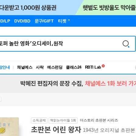
D/LP
DVD/BD
문구
/GIFT
티켓
독서유형검사
장안내
채널예스
사락
예스펀딩
클래스24
RBTI Lab
독서유형검사
박혜진 편집자의 문장 수집,
채널예스 1화 보러 가
더스토리 초판본 시리즈
소득공제
책읽는아이들 1회
초판본 어린 왕자
1943년 오리지널 초판