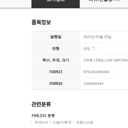
품목정보
발행일
2023년 03월 15일
판형
양장
쪽수, 무게, 크기
150쪽 | 290g | 128*188*20
ISBN13
9791164456444
ISBN10
116445644X
관련분류
카테고리 분류
국내도서
소설/시/희곡
프랑스소설