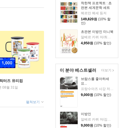
착한책 프로젝트 : 초
판본 세계문학 세트
헤르만 헤세 등저
149,820
원
(10% 할
인)
초판본 이방인 미니북
알베르 카뮈 저/최헵시바 역
4,950
원
(10% 할인)
이 분야 베스트셀러
더보기
브람스를 좋아하세
캐릭터즈 유리컵
요...
년 08월 31일
프랑수아즈 사강 저/김남주 역
9,000
원
(10% 할인)
펼쳐보기
이방인
알베르 카뮈 저/김화영 역
9,000
원
(10% 할인)