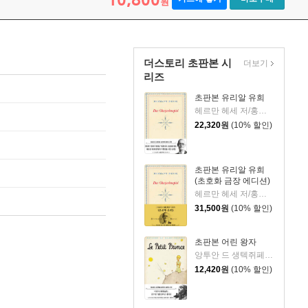
원
더스토리 초판본 시
더보기
리즈
초판본 유리알 유희
헤르만 헤세 저/홍진호 역
22,320
원
(10% 할인)
초판본 유리알 유희
(초호화 금장 에디션)
헤르만 헤세 저/홍진호 역
31,500
원
(10% 할인)
초판본 어린 왕자
앙투안 드 생텍쥐페리 저/김미정 역
12,420
원
(10% 할인)