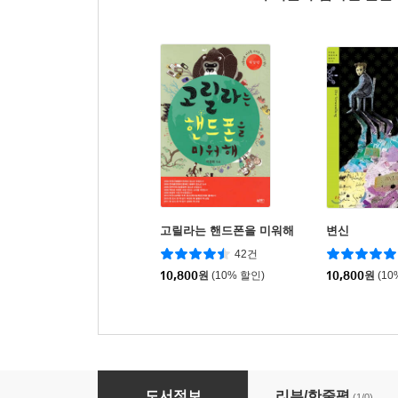
고릴라는 핸드폰을 미워해
변신
42건
10,800
원
(10% 할인)
10,800
원
(10
초판본 어린 왕자
도서정보
리뷰/한줄평
(1/0)