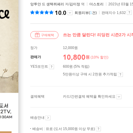
앙투안 드 생텍쥐페리
저/
김미정
역
더스토리
2023년 03월 1
10.0
회원리뷰(
1
건)
판매지수 1,632
쓰는 만큼 달린다! 리딩런 시즌2가 
구매혜택
정가
12,000원
10,800
원
판매가
(10% 할인)
YES포인트
600원 (5% 적립)
5만원이상 구매 시 2천원 추가적립
결제혜택
카드/간편결제 혜택을 확인하세요
배송안내
배송비 : 유료 (도서 15,000원 이상 무료)