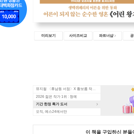
미리보기
사이즈비교
파트너샵
공
뮤지컬 〈휴남동 서점〉X 황보름 작가 북토크
2026 젊은 작가 1위 : 청예
기간 한정 특가 도서
오직, 예스24에서만
이 책을 구입하신 분