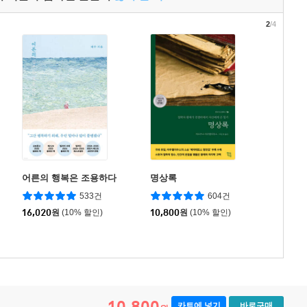
2
/4
어른의 행복은 조용하다
명상록
533건
604건
16,020
원
(10% 할인)
10,800
원
(10% 할인)
10,800
카트에 넣기
바로구매