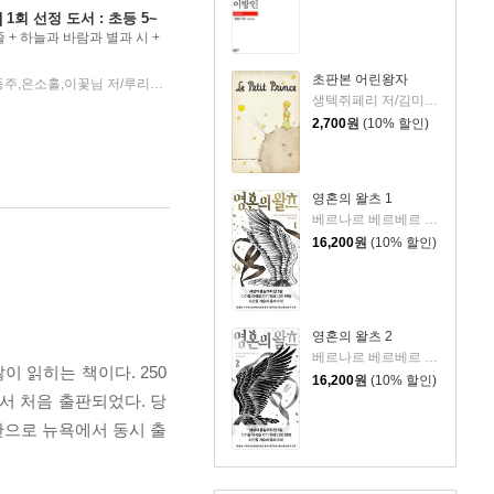
 1회 선정 도서 : 초등 5~
 + 하늘과 바람과 별과 시 +
5번 레인 + 긴긴밤 + 초판
초판본 어린왕자
1일
앙투안 드 생텍쥐페리,윤동주,은소홀,이꽃님 저/루리 글그림/엘윈 브룩스 화이트 글/신형건 편
YES24묶음상품
|
생텍쥐페리 저/김미정 역
2,700
원
(10% 할인)
영혼의 왈츠 1
베르나르 베르베르 저/전미연 역
16,200
원
(10% 할인)
영혼의 왈츠 2
베르나르 베르베르 저/전미연 역
 읽히는 책이다. 250
16,200
원
(10% 할인)
서 처음 출판되었다. 당
판으로 뉴욕에서 동시 출