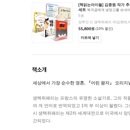
[책읽는아이들] 김종원 작가 추
세트
북극곰에게 냉장고를 보내야
왕자 + 예쁜 동시 따라 쓰기 + 악
5권
사 깜냥 1
55,800
원
(10% 할인)
카트에 넣기
책소개
세상에서 가장 순수한 영혼, 『어린 왕자』 오리지
생텍쥐페리는 프랑스의 유명한 소설가로, 그의 작품
여 개 언어로 번역되었고 1억 부 이상이 팔렸다.
시 생텍쥐페리는 제2차 세계대전으로 미국에서 망명
간되었다.