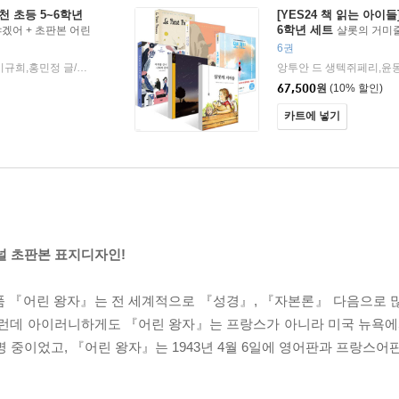
천 초등 5~6학년
[YES24 책 읽는 아이들]
6학년 세트
겠어 + 초판본 어린
샬롯의 거미줄
플 전쟁 + 고양이 해결
세계를 건너 너에게 갈게 + 
6권
본 어린 왕자 세트
앙투안 드 생텍쥐페리 저/김현태,이규희,홍민정 글/김재희,이범,이형진,한수진 그림/김미정 역
YES24
2024년 07월 0
|
|
67,500
원
(10% 할인)
카트에 넣기
널 초판본 표지디자인!
 『어린 왕자』는 전 세계적으로 『성경』, 『자본론』 다음으로 많이
 그런데 아이러니하게도 『어린 왕자』는 프랑스가 아니라 미국 뉴욕에
 중이었고, 『어린 왕자』는 1943년 4월 6일에 영어판과 프랑스어