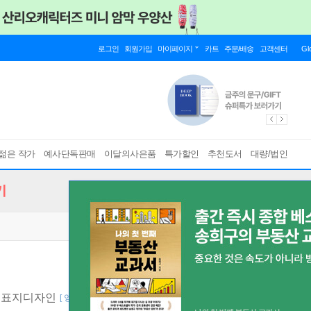
로그인
회원가입
마이페이지
카트
주문/배송
고객센터
Gl
젊은 작가
예사단독판매
이달의사은품
특가할인
추천도서
대량/법인
기
본 표지디자인
[ 양장 ]