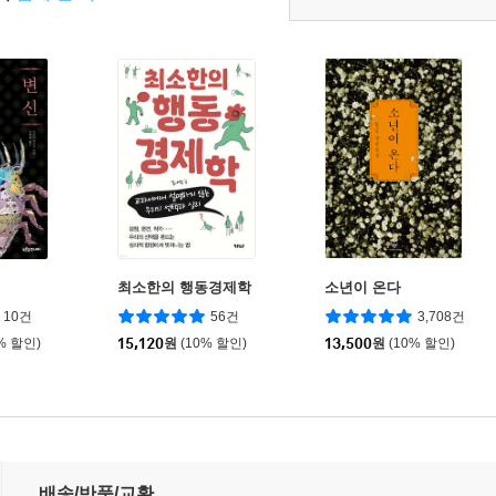
최소한의 행동경제학
소년이 온다
10건
56건
3,708건
% 할인)
15,120
원
(10% 할인)
13,500
원
(10% 할인)
배송/반품/교환