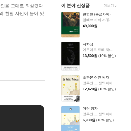
이 분야 신상품
인을 그대로 되살렸다.
더보기
의 친필 사인이 들어 있
반항인 (큰글자책)
알베르 카뮈 저/유기환 역
49,000
원
자화상
에두아르 르베 저/정영문 역
13,500
원
(10% 할인)
초판본 어린 왕자
앙투안 드 생텍쥐페리 저/김미정 역
12,420
원
(10% 할인)
어린 왕자
앙투안 드 생텍쥐페리 저/김미정 역
6,930
원
(10% 할인)