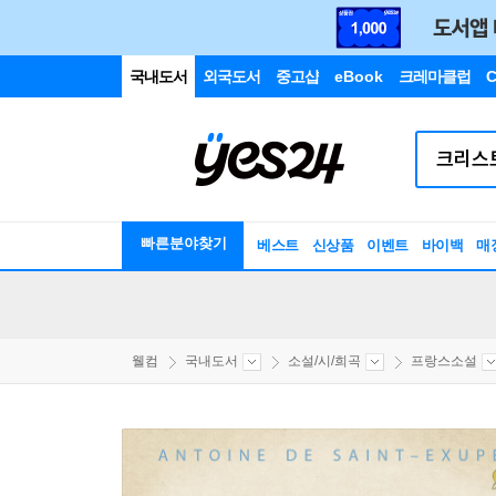
국내도서
외국도서
중고샵
eBook
크레마클럽
C
빠른분야찾기
베스트
신상품
이벤트
바이백
매
웰컴
국내도서
소설/시/희곡
프랑스소설