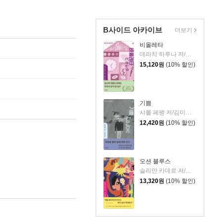
B사이드 아카이브
더보기
비올레타
데라치 하루나 저/최혜수 역
15,120
원
(10% 할인)
기쁨
샤를 페팽 저/김미정 역
12,420
원
(10% 할인)
오션 블루스
슬리만 카데르 저/이수원 역
13,320
원
(10% 할인)