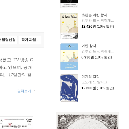
초판본 어린 왕자
앙투안 드 생텍쥐페리 저/김미정 역
12,420
원
(10% 할인)
 알림신청
작가 파일
어린 왕자
앙투안 드 생텍쥐페리 저/김미정 역
6,930
원
(10% 할인)
했고, TV 방송 C
하고 있으며, 공개
며, 《7일간의 철
미지의 걸작
오노레 드 발자크 저/박명숙 역
12,600
원
(10% 할인)
펼쳐보기