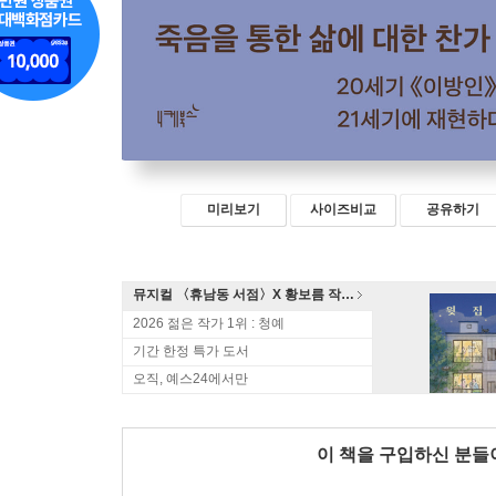
미리보기
사이즈비교
공유하기
뮤지컬 〈휴남동 서점〉X 황보름 작가 북토크
2026 젊은 작가 1위 : 청예
기간 한정 특가 도서
오직, 예스24에서만
이 책을 구입하신 분