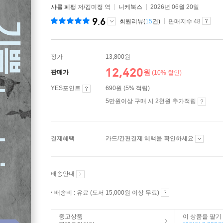
샤를 페팽
저/
김미정
역
니케북스
2026년 06월 20일
9.6
회원리뷰(
15
건)
판매지수 48
정가
13,800원
12,420
원
판매가
(10% 할인)
YES포인트
690원 (5% 적립)
5만원이상 구매 시 2천원 추가적립
결제혜택
카드/간편결제 혜택을 확인하세요
배송안내
배송비 : 유료 (도서 15,000원 이상 무료)
중고상품
이 상품을 팔기