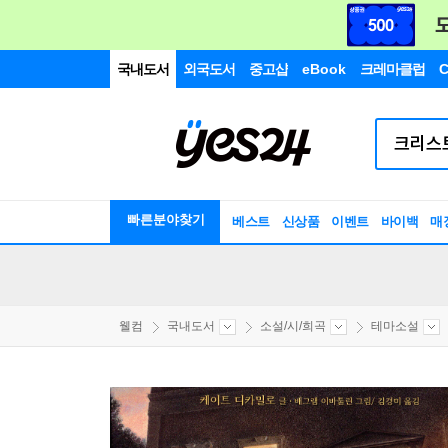
국내도서
외국도서
중고샵
eBook
크레마클럽
C
빠른분야찾기
베스트
신상품
이벤트
바이백
매
웰컴
국내도서
소설/시/희곡
테마소설