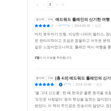
1
시적 언어가 전하는 울림
에드워드 툴레인의 신기한 여행
종이책
구매
“에드워드 툴레인은 기다렸어요.
n******o
2019-08-30
신고
|
|
|
계절이 바뀌고 해가 바뀌었어요.
마치 호두까기 인형, 이상한 나라의 엘리스, 
에드워드 툴레인은 기다렸어요.
은 판타지적이고 조금은 침울하고 어두운 분위
마침내 머릿속에 부드러운 희망의 문구가 새겨졌어
같은 느낌이었으니까요. 툴레인 역시 여행을 통해
‘누군가 올 거야. 누군가 널 위해 올 거야.’” - 본문 1
2명
이 이 리뷰를 추천합니다.
이 작품의 또 하나의 특징은 바로 시적 언어이다.
상황 설명이 간결하면서도 다정하고, 직접적이면서
아동 도서 전문 번역가의 손에 의해 재탄생된 한국
[총 4.0] 에드워드 툴레인의 신
종이책
구매
내어 읽어 주면서 어른과 아이가 함께 보는 동화로 
s****r
2016-10-06
신고
|
|
|
느낌을 담은 배그램 이바툴린의 삽화
'별 그대 신드롬'. 한 때 한국은 물론 중국을 포
'도민준 사랑앓이' 등의 현상을 일컷는 말이었
책 속에는 러시아 출신으로 모스크바 국립예술학교
받았다. 이 책의 주인공은 천송이와 닮았다. 정