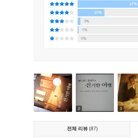
67%
깊고 넓은 사랑을 하게 된다. 변화된 에드워드가 또
순간, 그때 나타난 건 바로 훌쩍 커 버린 애빌린이
29%
반성과 성찰이 담긴 이 작품이 아이들뿐만 아니라,
3%
수 있는 좋은 여정이 될 것이다.
1%
0%
살아있는 캐릭터들의 향연
주인공 에드워드는 도자기로 만들어졌고 귀와 꼬리
움직이지 못하고 말을 밖으로 내뱉지만 못할 뿐, 
움직이지 못하는 현실에 대해서 끝없이 슬퍼하기도
내몰아 변하게 만드는 계기를 마련해 주기도 한다
희생할 줄도 알고 기다릴 줄도 아는 따뜻한 에드워
에드워드의 첫 주인이었던 10세 소녀 애빌린은 
침대에서 잠을 잔다. 에드워드가 창밖을 내다볼 수 
2
3
고아 남매인 브라이스와 사라에게도 해당되는 이야
자신들만의 아픔과 사랑의 색깔로 에드워드에게 인
전체 리뷰
(87)
생생하고 역동적인 숨을 불어넣으며 책 읽는 흥미를