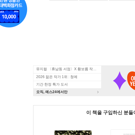
뮤지컬 〈휴남동 서점〉X 황보름 작가 북토크
2026 젊은 작가 1위 : 청예
기간 한정 특가 도서
오직, 예스24에서만
이 책을 구입하신 분