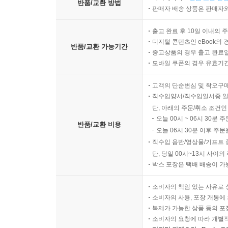
반품/교환 방법
판매자 배송 상품은 판매자와
출고 완료 후 10일 이내의 
디지털 콘텐츠인 eBook의 
반품/교환 가능기간
중고상품의 경우 출고 완료일
모바일 쿠폰의 경우 유효기간(
고객의 단순변심 및 착오구
직수입양서/직수입일서중 일
단, 아래의 주문/취소 조건인
오늘 00시 ~ 06시 30분 
반품/교환 비용
오늘 06시 30분 이후 주문
직수입 음반/영상물/기프트 
단, 당일 00시~13시 사이
박스 포장은 택배 배송이 가
소비자의 책임 있는 사유로 
소비자의 사용, 포장 개봉에 
복제가 가능한 상품 등의 포장을 
소비자의 요청에 따라 개별