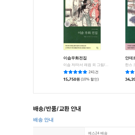
이솝우화전집
안데
이솝 저/아서 래컴 외 그림/박문재 역
현대지
|
241건
15,750
원
(10% 할인)
34,2
배송/반품/교환 안내
배송 안내
예스24 배송