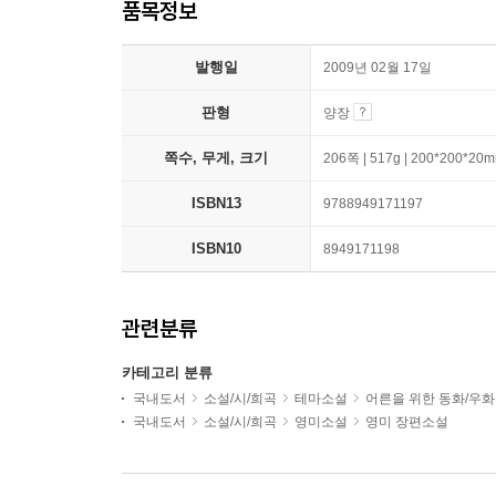
품목정보
발행일
2009년 02월 17일
판형
양장
쪽수, 무게, 크기
206쪽 | 517g | 200*200*20
ISBN13
9788949171197
ISBN10
8949171198
관련분류
카테고리 분류
국내도서
소설/시/희곡
테마소설
어른을 위한 동화/우화
국내도서
소설/시/희곡
영미소설
영미 장편소설