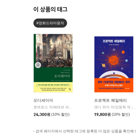
이 상품의 태그
#영화드라마원작
오디세이아
프로젝트 헤일메리
호메로스 저/페테르 파울 루벤스 그림/박문재 역
앤디 위어 저/강동혁 역
현대지성
|
|
24,300
원
(10% 할인)
19,800
원
(10% 할인)
검색 페이지에서 선택된 태그에 등록된 더 많은 상품을 확인해 