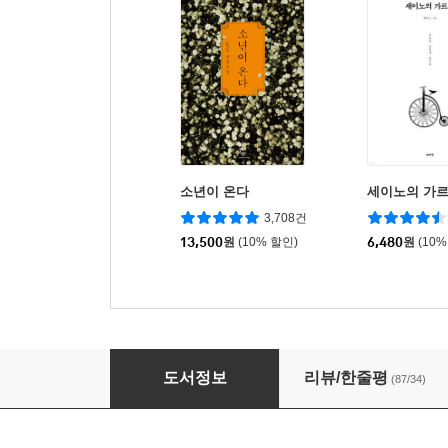
소년이 온다
세이노의 가
3,708건
13,500
원
(10% 할인)
6,480
원
(10%
에드워드 툴레인의 신기한 여행
도서정보
리뷰/한줄평
(87/34)