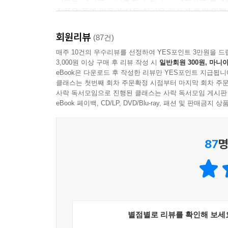
작품은 몸과 마음이 모두 차가운 도자기 토끼 인형
벗어나 진정 누군가를 사랑하고 남의 말에 귀 기울일 
회원리뷰
속에는 전형적인 캐릭터와 틀에 박힌 구성이 아닌
(87건)
사건들이 연이어 펼쳐진다. 자신을 사랑하던 소녀
매주 10건의 우수리뷰를 선정하여 YES포인트 3만원을 드
3,000원 이상 구매 후 리뷰 작성 시
일반회원 300원, 마니아
어른들이 함께 읽기에도 그 재미와 깊이가 충분하다.
eBook은 다운로드 후 작성한 리뷰만 YES포인트 지급됩니
잔잔하게 독자의 마음속으로 파고들어 큰 여운을 남
클래스는 첫번째 회차 주문확정 시점부터 마지막 회차 주문
결코 과장이 아닌 이유이다.
사락 독서모임으로 진행된 클래스는 사락 독서모임 게시판
eBook 페이백, CD/LP, DVD/Blu-ray, 패션 및 판매금
인류 공통의 그리움, 사랑에 대한 반성과 성찰의 여
87
명
‘사랑은 받는 것이 아니라 주는 것이다.’라는 격
사랑하는 것이라는 것. 이 책은 에드워드의 여행
지나가는 사람들이 한 번씩 뒤돌아볼 정도로 우아
친구로 생각하고 넘치는 사랑을 베풀지만 거만한 에
들어가 이런저런 쓰라린 경험을 하면서 변하기 시
더미에 파묻혀 지내다가 여기저기 떠돌아다니는 방
별점별로 리뷰를 확인해 보세
그리움과 가난 등을 몸소 겪으면서, 에드워드의 