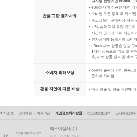
디지털 컨텐츠인 eBook, 
eBook 대여 상품은 대여 기
모바일 쿠폰 등록 후 취소/환
반품/교환 불가사유
중고상품이 구매확정(자동 
LP상품의 재생 불량 원인이 기
시간의 경과에 의해 재판매가
전자상거래 등에서의 소비자
eBook 세트 상품은 일괄 
1개의 상품으로 취급 및 판매
우, 세트 상품 전부 및 세트
상품의 불량에 의한 반품, 교
소비자 피해보상
준하여 처리됨
환불 지연에 따른 배상
대금 환불 및 환불 지연에 
회사소개
인재채용
이용약관
개인정보처리방침
청소년보호정책
도서홍보안내
대표 : 김석환, 최세라