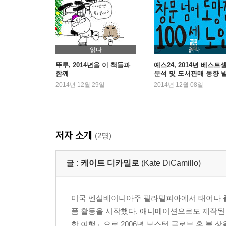
읽다
읽다
뚜루, 2014년을 이 책들과
예스24, 2014년 베스트
함께
분석 및 도서판매 동향 
2014년 12월 29일
2014년 12월 08일
저자 소개
(2명)
글 :
케이트 디카밀로
(Kate DiCamillo)
미국 펜실베이니아주 필라델피아에서 태어나 플
품 활동을 시작했다. 애니메이션으로도 제작된 
한 여행』으로 2006년 보스턴 글로브 혼 북 상