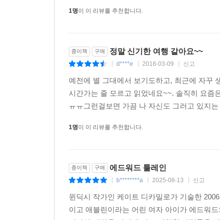
모험』등에서 세밀하고도 화려한 그림을 선보여 온
1명
이 이 리뷰를 추천합니다.
세련되고 세밀한 자신의 작품 세계를 활짝 펼치고 
심리를 생생하게 전달하는데 큰 역할을 하고 있다.
정말 신기한 여행 같아요~~
종이책
구매
d****e
2018-03-09
신고
|
|
|
예전에 별 그대에서 보기도하고, 최근에 자꾸 
시간가는 줄 모르고 읽었네요~~. 솔직히 요즘
ㅠㅠ그런걸보면 가끔 나 자신도 그러고 있지는 
1명
이 이 리뷰를 추천합니다.
에드워드 툴레인
종이책
구매
b********a
2025-08-13
신고
|
|
|
윈딕시 작가인 케이트 디카밀로가 기술한 200
이고 애블린이라는 어린 여자 아이가 에드워드