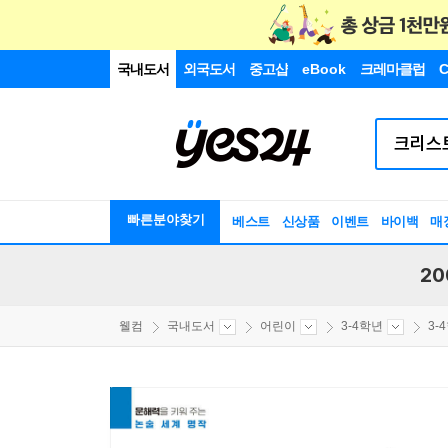
국내도서
외국도서
중고샵
eBook
크레마클럽
C
빠른분야찾기
베스트
신상품
이벤트
바이백
매
20
웰컴
국내도서
어린이
3-4학년
3-