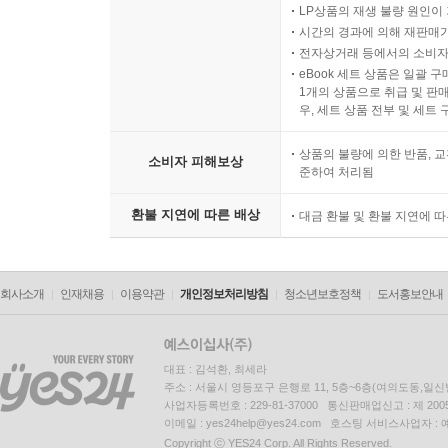
LP상품의 재생 불량 원인이 기
시간의 경과에 의해 재판매가
전자상거래 등에서의 소비자
eBook 세트 상품은 일괄 
1개의 상품으로 취급 및 판매
우, 세트 상품 전부 및 세트
상품의 불량에 의한 반품, 교
소비자 피해보상
준하여 처리됨
환불 지연에 따른 배상
대금 환불 및 환불 지연에 
회사소개
인재채용
이용약관
개인정보처리방침
청소년보호정책
도서홍보안내
대표 : 김석환, 최세라
주소 : 서울시 영등포구 은행로 11, 5층~6층(여의도동,일신
사업자등록번호 : 229-81-37000 통신판매업신고 : 제 200
이메일 : yes24help@yes24.com 호스팅 서비스사업자 :
Copyright ⓒ YES24 Corp. All Rights Reserved.