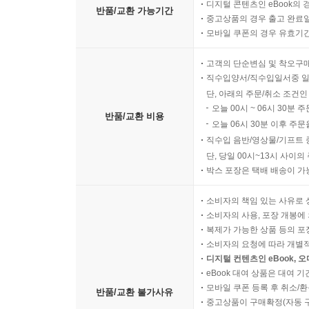
디지털 콘텐츠인 eBook의 
반품/교환 가능기간
중고상품의 경우 출고 완료일
모바일 쿠폰의 경우 유효기간(
고객의 단순변심 및 착오구
직수입양서/직수입일서중 일
단, 아래의 주문/취소 조건인
오늘 00시 ~ 06시 30분 
반품/교환 비용
오늘 06시 30분 이후 주문
직수입 음반/영상물/기프트 
단, 당일 00시~13시 사이
박스 포장은 택배 배송이 가
소비자의 책임 있는 사유로 
소비자의 사용, 포장 개봉에 
복제가 가능한 상품 등의 포장을 
소비자의 요청에 따라 개별
디지털 컨텐츠인 eBook, 
eBook 대여 상품은 대여 기
모바일 쿠폰 등록 후 취소/환
반품/교환 불가사유
중고상품이 구매확정(자동 