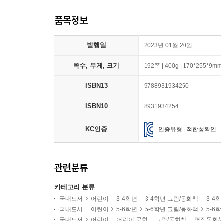
품목정보
발행일
2023년 01월 20일
쪽수, 무게, 크기
192쪽 | 400g | 170*255*9m
ISBN13
9788931934250
ISBN10
8931934254
KC인증
인증유형 : 적합성확인
관련분류
카테고리 분류
국내도서
어린이
3-4학년
3-4학년 그림/동화책
3-4
국내도서
어린이
5-6학년
5-6학년 그림/동화책
5-6
국내도서
어린이
어린이 문학
그림/동화책
명작동화/