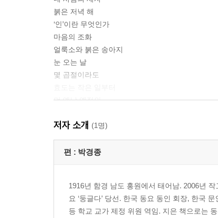
붉은 저녁 해
‘인’이란 무엇인가
마음의 조화
얼룩소와 붉은 송아지
눈 오는 날
몇 곱절이라도
효도는 작은 일부터
먼 옛날 옛적의
예순 살의 생일
저자 소개
뗏목을 타고
(1명)
자로의 최후
〈논어〉에 대하여
편 :
박경종
＊명작이 쏙쏙! 논술이 술술!
1916년 함경 남도 홍원에서 태어남. 2006년 작
＊명작 에필로그
요 ‘둥글다’ 당선. 한국 동요 동인 회장, 한국 
등 학교 교가 제정 위원 역임. 지은 책으로는 동시