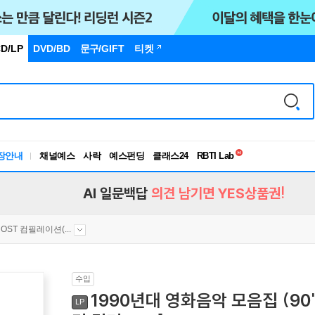
D/LP
DVD/BD
문구
/GIFT
티켓
독서유형검사
RBTI Lab
장안내
채널예스
사락
예스펀딩
클래스24
독서유형검사
AI 일문백답
의견 남기면 YES상품권!
OST 컴필레이션(...
수입
1990년대 영화음악 모음집 (90's 
LP