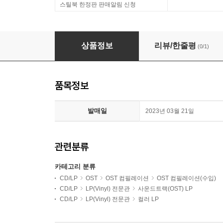
스틸북 한정판 판매알림 신청
1990년대 영화음악 모음집 (90's Movie Hits Co
상품정보
리뷰/한줄평
(0/1)
품목정보
발매일
2023년 03월 21일
관련분류
카테고리 분류
CD/LP
OST
OST 컴필레이션
OST 컴필레이션(수입)
CD/LP
LP(Vinyl) 전문관
사운드트랙(OST) LP
CD/LP
LP(Vinyl) 전문관
컬러 LP