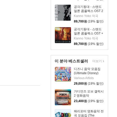
Soundtrack vinyl
edition)[2LP]
공각기동대 - 스탠드
얼론 콤플렉스 OST 2
애니메이션 음악
Kanno Yoko 작곡
(Ghost In The Shell
89,700
원
(19% 할인)
STAND ALONE
COMPLEX O.S.T.2)
공각기동대 - 스탠드
[2LP]
얼론 콤플렉스 OST +
애니메이션 음악
Kanno Yoko 작곡
(Ghost In The Shell
89,700
원
(19% 할인)
STAND ALONE
COMPLEX O.S.T.＋)
[2LP]
이 분야 베스트셀러
더보기
디즈니 음악 모음집
(Ultimate Disney)
Various Artists
29,000
원
(19% 할인)
가디언즈 오브 갤럭시
2 영화음악
(Guardians Of The
23,400
원
(19% 할인)
Galaxy Vol. 2:
Awesome Mix Vol. 2
해리포터 영화음악 전
OST)
곡 모음집 (The