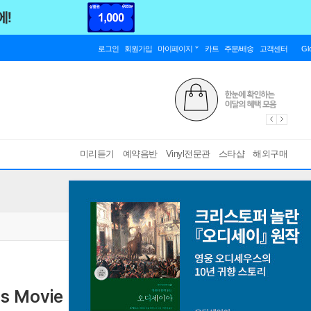
로그인
회원가입
마이페이지
카트
주문/배송
고객센터
Gl
미리듣기
예약음반
Vinyl전문관
스타샵
해외구매
Movie Hits Collected) [옐로우 & 그