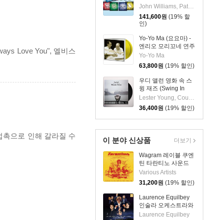
Complete Harry
John Williams, Patrick Doyle, Nicholas Hooper, Alexandre Desplat
Potter Film Music
141,600
원
(19% 할
Collection) [컬러
인)
4LP]
Yo-Yo Ma (요요마) -
엔리오 모리꼬네 연주
s Love You", 엘비스
집 (Plays Ennio
Yo-Yo Ma
Morricone) [옐로우
63,800
원
(19% 할인)
컬러 2LP]
우디 앨런 영화 속 스
윙 재즈 (Swing In
The Films Of Woody
Lester Young, Count Basie, Django Reinhardt, Erroll Garner, Harry James, Sidney Bechet, Teddy Wilson, Dav
Allen) [LP]
36,400
원
(19% 할인)
 접촉으로 인해 갈라질 수
이 분야 신상품
더보기
Wagram 레이블 쿠엔
틴 타란티노 사운드
컴필레이션
Various Artists
(Tarantino Sounds)
31,200
원
(19% 할인)
[LP]
Laurence Equilbey
인술라 오케스트라와
함께하는 클래식 명곡
Laurence Equilbey