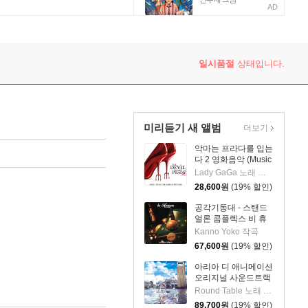
AD
일시품절
상태입니다.
미리듣기 새 앨범
더보기
악마는 프라다를 입는
다 2 영화음악 (Music
from the Motion
Lady GaGa 노래 외 12명
Picture The Devil
28,600
원
(19% 할인)
Wears Prada 2)
공각기동대 - 스탠드
얼론 콤플렉스 비 휴
먼 애니메이션 음악
Kanno Yoko 작곡
(Ghost In The Shell
67,600
원
(19% 할인)
STAND ALONE
COMPLEX be
아리아 디 애니메이션
Human) [2LP]
오리지널 사운드트랙
(ARIA The
Round Table 노래 외 3명
ANIMATION Original
89,700
원
(19% 할인)