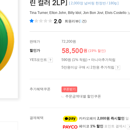
린 컬러 2LP]
[ 2,000장 넘버링 한정반 / 180g ]
Tina Turner
,
Elton John
,
Billy Idol
,
Jon Bon Jovi
,
Elvis Costello
노
2.0
회원리뷰(
1
건)
판매가
72,200원
58,500
원
할인가
(19% 할인)
YES포인트
590원 (1% 적립) + 마니아추가적립
5만원이상 구매 시 2천원 추가적립
추가혜택쿠폰
쿠폰받기
주문금액대별 할인쿠폰
결제혜택
카카오페이
2,000원 즉시할인
일
페이코
1% 할인
포인트 결제시