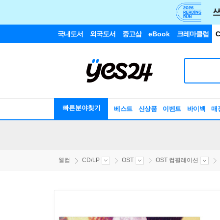
국내도서
외국도서
중고샵
eBook
크레마클럽
C
빠른분야찾기
베스트
신상품
이벤트
바이백
매
웰컴
CD/LP
OST
OST 컴필레이션