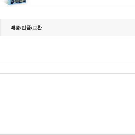
llected) [옐로우 & 그린 컬러 2LP]
배송/반품/교환