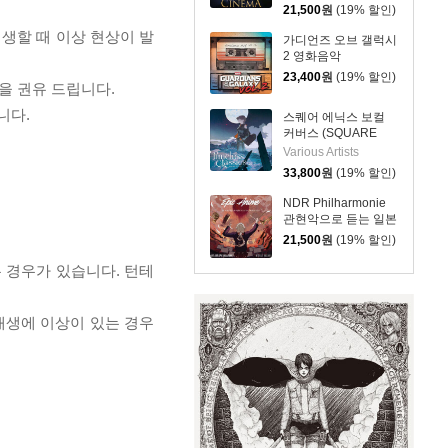
모음집 (Musiques de
21,500
원
(19% 할인)
Cinema)
재생할 때 이상 현상이 발
가디언즈 오브 갤럭시
2 영화음악
(Guardians Of The
23,400
원
(19% 할인)
을 권유 드립니다.
Galaxy Vol. 2:
Awesome Mix Vol. 2
니다.
스퀘어 에닉스 보컬
OST)
커버스 (SQUARE
ENIX Vocal Covers -
Various Artists
Timeless Classics
33,800
원
(19% 할인)
Vol.2)
NDR Philharmonie
관현악으로 듣는 일본
애니메이션 (Epic
21,500
원
(19% 할인)
Anime)
 경우가 있습니다. 턴테
 재생에 이상이 있는 경우