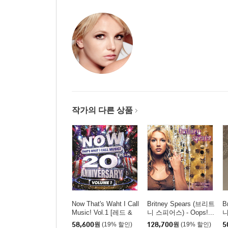
작가의 다른 상품
Now That's Waht I Call
Britney Spears (브리트
B
Music! Vol.1 [레드 &
니 스피어스) - Oops!...
니
블루 컬러 2LP]
I Did It Again [2LP]
H
58,600
원
(19% 할인)
128,700
원
(19% 할인)
5