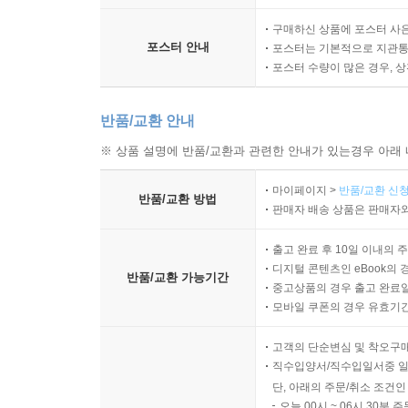
구매하신 상품에 포스터 사은
포스터 안내
포스터는 기본적으로 지관통에
포스터 수량이 많은 경우, 
반품/교환 안내
※ 상품 설명에 반품/교환과 관련한 안내가 있는경우 아래 
마이페이지 >
반품/교환 신청
반품/교환 방법
판매자 배송 상품은 판매자와
출고 완료 후 10일 이내의 
디지털 콘텐츠인 eBook의 
반품/교환 가능기간
중고상품의 경우 출고 완료일
모바일 쿠폰의 경우 유효기간(
고객의 단순변심 및 착오구
직수입양서/직수입일서중 일
단, 아래의 주문/취소 조건인
오늘 00시 ~ 06시 30분 