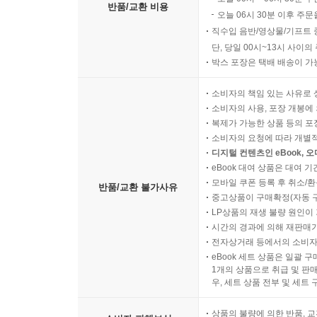
반품/교환 비용
오늘 06시 30분 이후 주문
직수입 음반/영상물/기프트 
단, 당일 00시~13시 사이
박스 포장은 택배 배송이 가
소비자의 책임 있는 사유로 
소비자의 사용, 포장 개봉에 
복제가 가능한 상품 등의 포장을 
소비자의 요청에 따라 개별
디지털 컨텐츠인 eBook, 
eBook 대여 상품은 대여 기
모바일 쿠폰 등록 후 취소/환
반품/교환 불가사유
중고상품이 구매확정(자동 
LP상품의 재생 불량 원인이 기
시간의 경과에 의해 재판매가
전자상거래 등에서의 소비자
eBook 세트 상품은 일괄 
1개의 상품으로 취급 및 판매
우, 세트 상품 전부 및 세트
상품의 불량에 의한 반품, 교