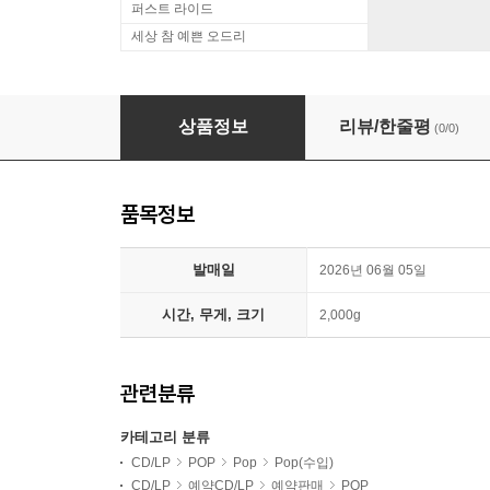
퍼스트 라이드
세상 참 예쁜 오드리
Elton John (엘튼 존) - Positiva Presents: 
상품정보
리뷰/한줄평
(0/0)
품목정보
발매일
2026년 06월 05일
시간, 무게, 크기
2,000g
관련분류
카테고리 분류
CD/LP
POP
Pop
Pop(수입)
CD/LP
예약CD/LP
예약판매
POP