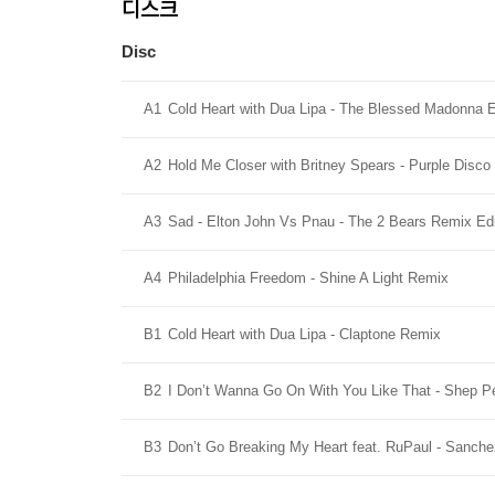
디스크
Disc
A1
Cold Heart with Dua Lipa - The Blessed Madonna 
A2
Hold Me Closer with Britney Spears - Purple Disc
A3
Sad - Elton John Vs Pnau - The 2 Bears Remix Edi
A4
Philadelphia Freedom - Shine A Light Remix
B1
Cold Heart with Dua Lipa - Claptone Remix
B2
I Don’t Wanna Go On With You Like That - Shep P
B3
Don’t Go Breaking My Heart feat. RuPaul - Sanche