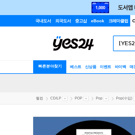
국내도서
외국도서
중고샵
eBook
크레마클럽
C
빠른분야찾기
베스트
신상품
이벤트
바이백
매
웰컴
CD/LP
POP
Pop
Pop(수입)