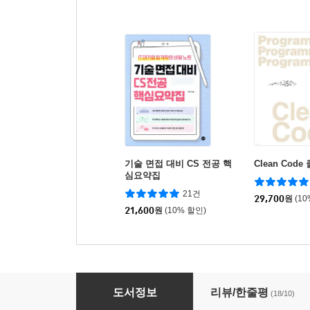
기술 면접 대비 CS 전공 핵
Clean Cod
심요약집
21건
29,700
원
(1
21,600
원
(10% 할인)
취업과 이직을 위한 프로그래머스 코딩 테스트 문제
도서정보
리뷰/한줄평
(18/10)