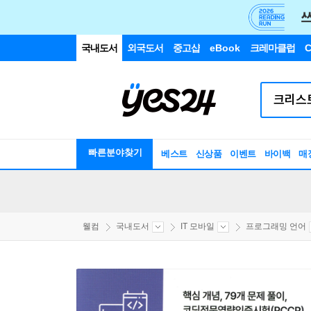
국내도서
외국도서
중고샵
eBook
크레마클럽
C
빠른분야찾기
베스트
신상품
이벤트
바이백
매
웰컴
국내도서
IT 모바일
프로그래밍 언어