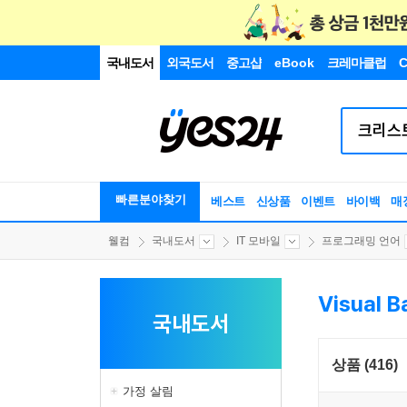
국내도서
외국도서
중고샵
eBook
크레마클럽
C
빠른분야찾기
베스트
신상품
이벤트
바이백
매
웰컴
국내도서
IT 모바일
프로그래밍 언어
Visual B
국내도서
상품 (416)
가정 살림