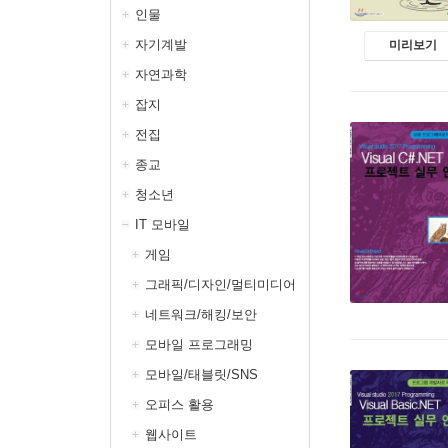
인물
자기계발
미리보기
자연과학
잡지
전집
종교
청소년
IT 모바일
게임
그래픽/디자인/멀티미디어
네트워크/해킹/보안
모바일 프로그래밍
모바일/태블릿/SNS
오피스 활용
웹사이트