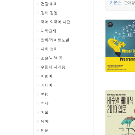
기본순
판매량
건강 취미
경제 경영
국어 외국어 사전
대학교재
만화/라이트노벨
사회 정치
소설/시/희곡
수험서 자격증
어린이
에세이
여행
역사
예술
유아
인문