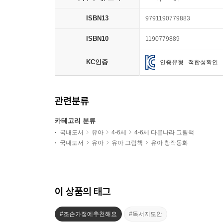
ISBN13
9791190779883
ISBN10
1190779889
KC인증
인증유형 : 적합성확인
관련분류
카테고리 분류
국내도서
유아
4-6세
4-6세 다른나라 그림책
국내도서
유아
유아 그림책
유아 창작동화
이 상품의 태그
#조손가정에추천해요
#독서지도안