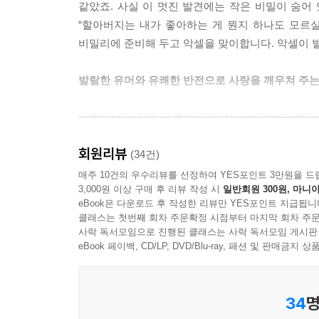
같았죠. 사실 이 멋진 발견에는 작은 비밀이 숨어 
“할아버지는 내가 좋아하는 게 뭔지 하나도 모르
비밀리에 준비해 두고 악셀을 맞이합니다. 악셀이 
발랄한 유머와 유쾌한 반전으로 사랑을 깨우쳐 주는
『할아버지 집에 공룡이 있어요!』는 다비드 칼리
그림책입니다. 방 정리도 숙제도 하기 싫은 악
회원리뷰
성장하는 『우리 집에 공룡이 살아요!』에 이어,
(34건)
경험으로 바뀌게 되는 과정을 발랄한 유머와 특유의
매주 10건의 우수리뷰를 선정하여 YES포인트 3만원을 드
3,000원 이상 구매 후 리뷰 작성 시
일반회원 300원, 마니아
재치 있는 구성이 웃음을 자아내고, 그림 곳곳에 
eBook은 다운로드 후 작성한 리뷰만 YES포인트 지급됩니
사랑스러운 그림 또한 빼놓을 수 없는 이 책의 매력
클래스는 첫번째 회차 주문확정 시점부터 마지막 회차 주문
사락 독서모임으로 진행된 클래스는 사락 독서모임 게시판
할아버지의 멋진 선물 덕에 악셀의 평범한 휴가는 엄
eBook 페이백, CD/LP, DVD/Blu-ray, 패션 및 판매금
그리고 반짝이는 상상까지! 어디에서도 경험하지 
푸근한 사랑 안에 꽃피운 유쾌한 웃음과 상상의 순
34
명
집에서 보낸 일주일은 결국… 엄청 재미있었어요!”