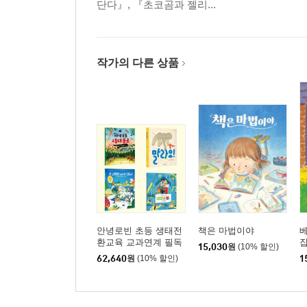
단다』, 『초코곰과 젤리...
작가의 다른 상품
안녕로빈 초등 생태전
책은 마법이야
환교육 교과연계 필독
15,030
원
(10% 할인)
서 세트
62,640
원
(10% 할인)
1