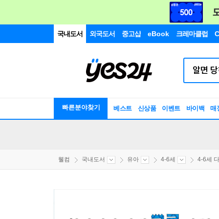
국내도서
외국도서
중고샵
eBook
크레마클럽
C
빠른분야찾기
베스트
신상품
이벤트
바이백
매
웰컴
국내도서
유아
4-6세
4-6세 다