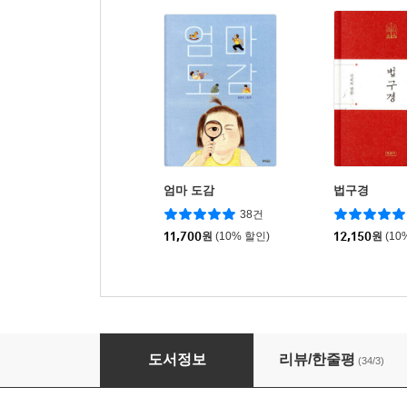
엄마 도감
법구경
38건
11,700
원
(10% 할인)
12,150
원
(10
할아버지 집에 공룡이 있어요!
도서정보
리뷰/한줄평
(34/3)