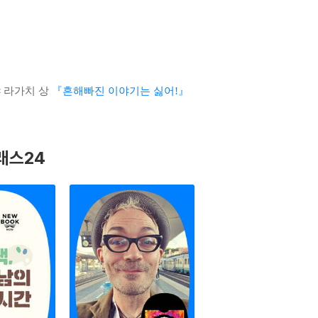
 라가치 상
『흔해빠진 이야기는 싫어!』
래스24