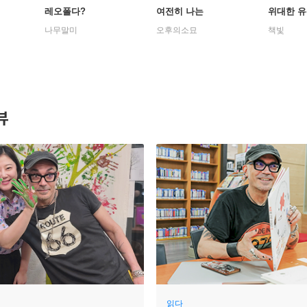
레오폴다?
여전히 나는
위대한 
나무말미
오후의소묘
책빛
뷰
읽다