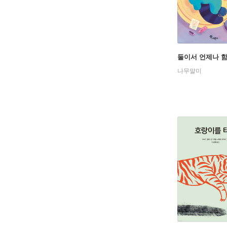
둘이서 언제나 
나무말미