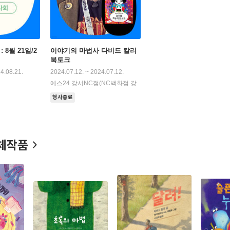
 8월 21일/2
이야기의 마법사 다비드 칼리
북토크
4.08.21.
2024.07.12. ~ 2024.07.12.
예스24 강서NC점(NC백화점 강
서점)
행사종료
체작품