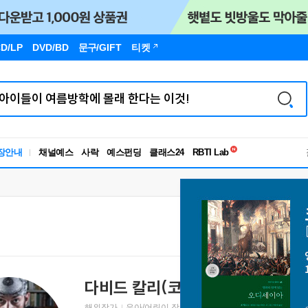
D/LP
DVD/BD
문구
/GIFT
티켓
독서유형검사
RBTI Lab
장안내
채널예스
사락
예스펀딩
클래스24
독서유형검사
다비드 칼리(코르넬리우스)
David Cali
해외작가
유아/어린이 작가