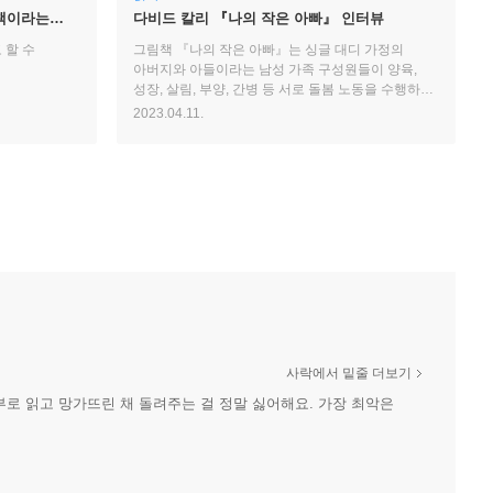
책이라는
다비드 칼리 『나의 작은 아빠』 인터뷰
 할 수
그림책 『나의 작은 아빠』는 싱글 대디 가정의
아버지와 아들이라는 남성 가족 구성원들이 양육,
성장, 살림, 부양, 간병 등 서로 돌봄 노동을 수행하며
정서적으로 유대감을 생성해 나가는 관계를
2023.04.11.
시적으로 간결하게 그려 내어 잔잔한 감동을 전해
준다.
사락에서 밑줄 더보기
로 읽고 망가뜨린 채 돌려주는 걸 정말 싫어해요. 가장 최악은