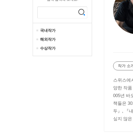
국내작가
해외작가
수상작가
작가 소
스위스에서
양한 작품
005년 
책들은 3
두』, 『
싶지 않은