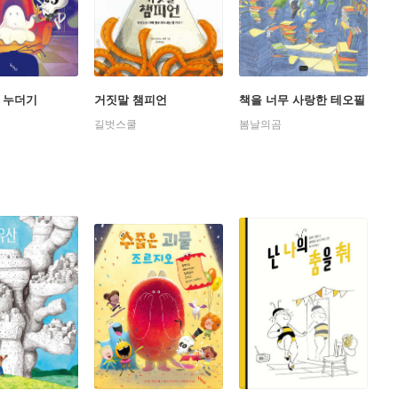
 누더기
거짓말 챔피언
책을 너무 사랑한 테오필
길벗스쿨
봄날의곰