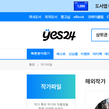
국내도서
외국도서
중고샵
eBook
크레마클럽
C
빠른분야찾기
베스트
신상품
이벤트
바이백
매
웰컴
작가파일
해외작가
작가파일
작가 혹은 작가와 작품명을
함께 검색해 보세요.