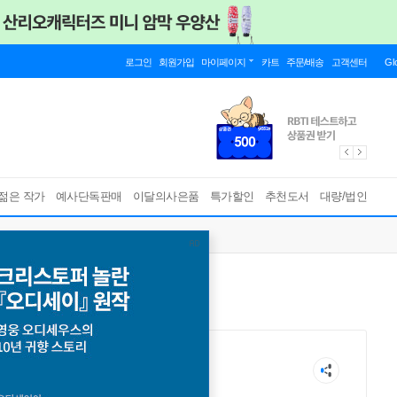
로그인
회원가입
마이페이지
카트
주문/배송
고객센터
Gl
젊은 작가
예사단독판매
이달의사은품
특가할인
추천도서
대량/법인