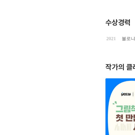
수상경력
2021
볼로냐
작가의 클