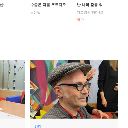
유산
수줍은 괴물 조르지오
난 나의 춤을 춰
노는날
다그림책(키다리)
절판
읽다