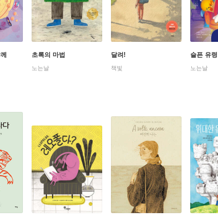
함께
초록의 마법
달려!
슬픈 유령
노는날
책빛
노는날