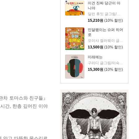
이건 진짜 당근이 아
니야
딜런 휴잇 글그림/이현아 역
15,210
원
(10% 할인)
민달팽이는 슈퍼 히어
로
모이샤 켈러웨이 글/박규리 역
13,500
원
(10% 할인)
미래에는
구리디 글그림/이숙진 역
15,300
원
(10% 할인)
기관차 토마스와 친구들』
무리하는 시간, 한층 깊어진 이야
에 안고 따뜻한 목소리로