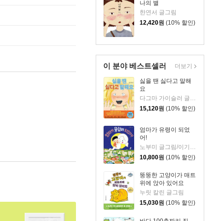
나의 별
한연서 글그림
12,420
원
(10% 할인)
이 분야 베스트셀러
더보기
싫을 땐 싫다고 말해
요
다그마 가이슬러 글/박소영 역
15,120
원
(10% 할인)
엄마가 유령이 되었
어!
노부미 글그림/이기웅 역
10,800
원
(10% 할인)
뚱뚱한 고양이가 매트
위에 앉아 있어요
누릿 칼린 글그림
15,030
원
(10% 할인)
바다 100층짜리 집