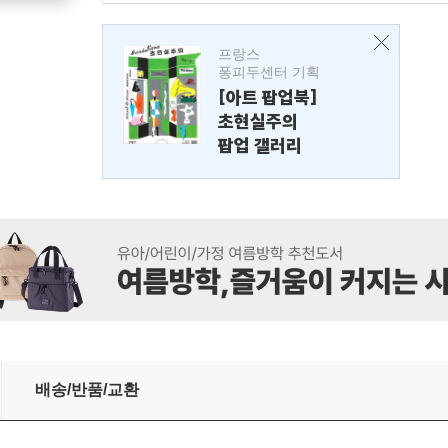
프랑스
퐁피두센터 기획
[아트 팝업북]
초현실주의
팝업 갤러리
배송/반품/교환