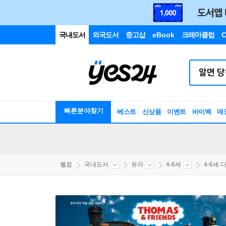
국내도서
외국도서
중고샵
eBook
크레마클럽
C
빠른분야찾기
베스트
신상품
이벤트
바이백
매
웰컴
국내도서
유아
4-6세
4-6세 다