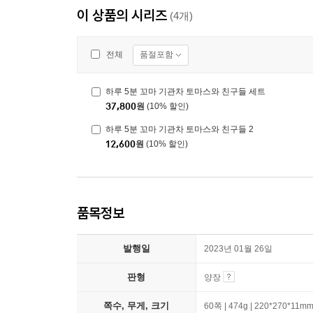
이 상품의 시리즈
(4개)
품절포함
전체
하루 5분 꼬마 기관차 토마스와 친구들 세트
37,800
원
(10% 할인)
하루 5분 꼬마 기관차 토마스와 친구들 2
12,600
원
(10% 할인)
품목정보
발행일
2023년 01월 26일
판형
양장
쪽수, 무게, 크기
60쪽 | 474g | 220*270*11m