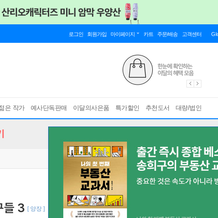
로그인
회원가입
마이페이지
카트
주문/배송
고객센터
Gl
젊은 작가
예사단독판매
이달의사은품
특가할인
추천도서
대량/법인
기
들 3
[ 양장 ]