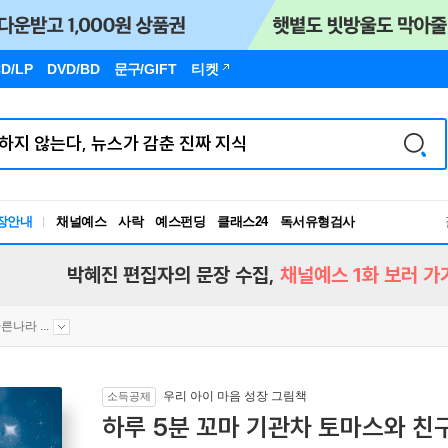
D/LP
DVD/BD
문구
/GIFT
티켓
장안내
채널예스
사락
예스펀딩
클래스24
독서유형검사
RBTI Lab
독서유형검사
박혜진 편집자의 문장 수집,
채널예스 1화 보러 가
른나라 ...
우리 아이 마음 성장 그림책
소득공제
하루 5분 꼬마 기관차 토마스와 친구