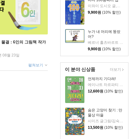
이와이 도시오 글,그림/김숙 역
9,900
원
(10% 할인)
누가 내 머리에 똥쌌
어?
 물결 : 6인의 그림책 작가
베르너 홀츠바르트 저/볼프 예를브루흐 그림
9,900
원
(10% 할인)
년 08월 23일
펼쳐보기
이 분야 신상품
더보기
언제까지 기다려!
에이나트 차르파티 글그림/정재원 역
12,600
원
(10% 할인)
숨은 고양이 찾기 : 만
물상 마을
시미즈 글그림/김숙 역
13,500
원
(10% 할인)