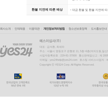
환불 지연에 따른 배상
대금 환불 및 환불 지연에 
회사소개
인재채용
이용약관
개인정보처리방침
청소년보호정책
도서홍보안내
대표 : 김석환, 최세라
주소 : 서울시 영등포구 은행로 11, 5층~6층(여의도동,일신
사업자등록번호 : 229-81-37000 통신판매업신고 : 제 200
이메일 : yes24help@yes24.com 호스팅 서비스사업자 :
Copyright ⓒ YES24 Corp. All Rights Reserved.