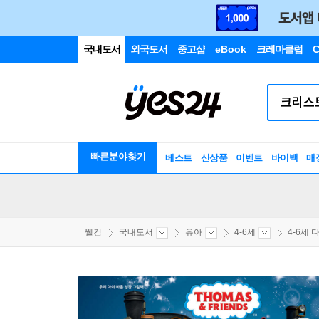
국내도서
외국도서
중고샵
eBook
크레마클럽
C
빠른분야찾기
베스트
신상품
이벤트
바이백
매
웰컴
국내도서
유아
4-6세
4-6세 다