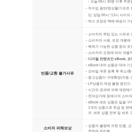
오늘 06시 30분 이후 주문
직수입 음반/영상물/기프트 
단, 당일 00시~13시 사이
박스 포장은 택배 배송이 가
소비자의 책임 있는 사유로 
소비자의 사용, 포장 개봉에 
복제가 가능한 상품 등의 포장을 
소비자의 요청에 따라 개별
디지털 컨텐츠인 eBook, 
eBook 대여 상품은 대여 기
모바일 쿠폰 등록 후 취소/환
반품/교환 불가사유
중고상품이 구매확정(자동 
LP상품의 재생 불량 원인이 기
시간의 경과에 의해 재판매가
전자상거래 등에서의 소비자
eBook 세트 상품은 일괄 
1개의 상품으로 취급 및 판매
우, 세트 상품 전부 및 세트
상품의 불량에 의한 반품, 교
소비자 피해보상
준하여 처리됨