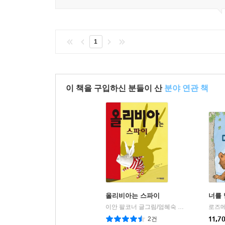
1
이 책을 구입하신 분들이 산
분야 연관 책
올리비아는 스파이
너를
이안 팔코너 글그림/엄혜숙 역
주니어김영사
|
2건
11,7