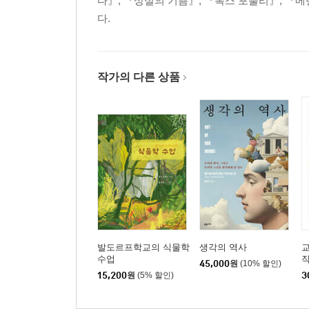
다』, 『상실의 기쁨』, 『복스 포풀리』, 『메
다.
작가의 다른 상품
발도르프학교의 식물학
생각의 역사
교
수업
45,000
원
(10% 할인)
15,200
원
(5% 할인)
3