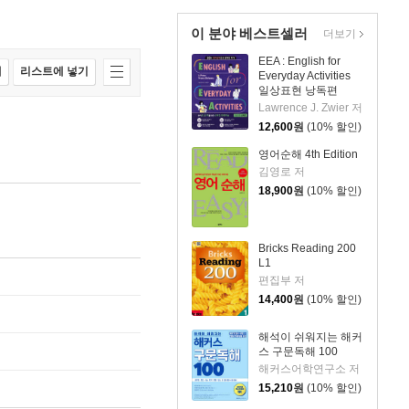
이 분야 베스트셀러
더보기
EEA : English for
매
리스트에 넣기
Everyday Activities
일상표현 낭독편
Lawrence J. Zwier 저
12,600
원
(10% 할인)
영어순해 4th Edition
김영로 저
18,900
원
(10% 할인)
Bricks Reading 200
L1
편집부 저
14,400
원
(10% 할인)
해석이 쉬워지는 해커
스 구문독해 100
해커스어학연구소 저
15,210
원
(10% 할인)