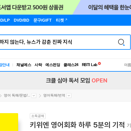
D/LP
DVD/BD
문구
/GIFT
티켓
독서유형검사
장안내
채널예스
사락
예스펀딩
클래스24
RBTI Lab
여
독서유형검사
크클 심야 독서 모임
OPEN
영어 독해/문법/...
영어독해/번역
소득공제
키위엔 영어회화 하루 5분의 기적
기