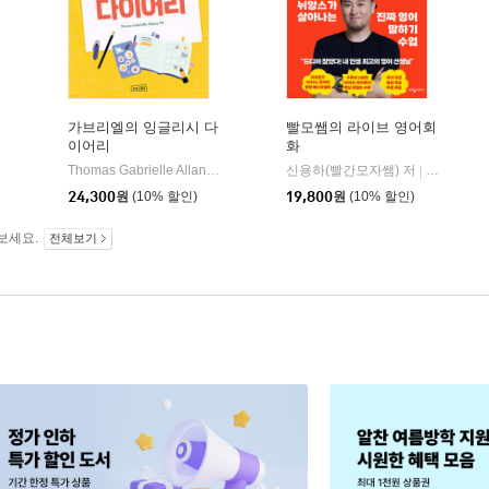
가브리엘의 잉글리시 다
빨모쌤의 라이브 영어회
이어리
화
Thomas Gabrielle Allanta 저
상상스퀘어
신용하(빨간모자쌤) 저
웅진지식
|
|
24,300
원
(10% 할인)
19,800
원
(10% 할인)
보세요.
전체보기