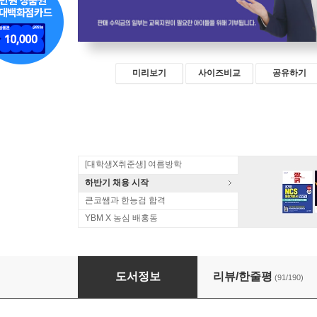
미리보기
사이즈비교
공유하기
[대학생X취준생] 여름방학
하반기 채용 시작
큰코쌤과 한능검 합격
YBM X 농심 배홍동
키위엔 영어회화 하루 5분의 기적
도서정보
리뷰/한줄평
(91/190)