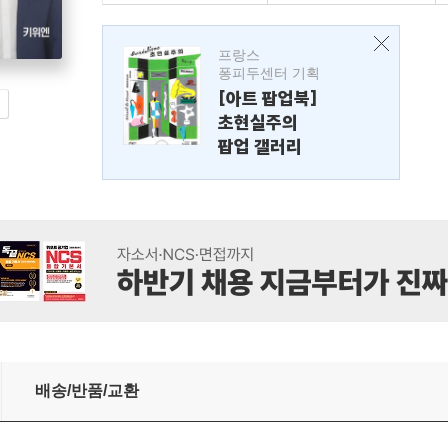
프랑스
퐁피두센터 기획
[아트 팝업북]
초현실주의
팝업 갤러리
배송/반품/교환