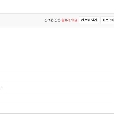
카트에 넣기
바로구
선택한 상품
총
0
개 /
0
원
mm