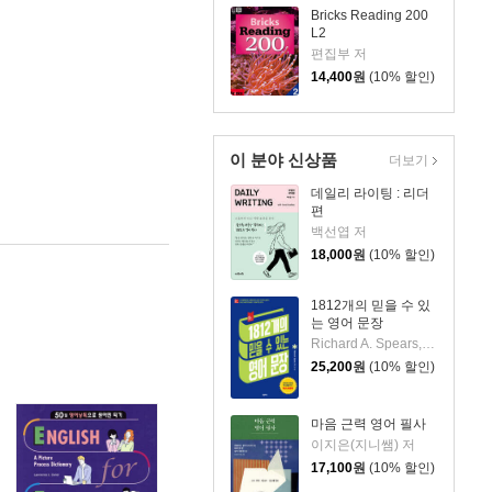
Bricks Reading 200
L2
편집부 저
14,400
원
(10% 할인)
이 분야 신상품
더보기
데일리 라이팅 : 리더
편
백선엽 저
18,000
원
(10% 할인)
1812개의 믿을 수 있
는 영어 문장
Richard A. Spears, Ph. D. 저
25,200
원
(10% 할인)
마음 근력 영어 필사
이지은(지니쌤) 저
17,100
원
(10% 할인)