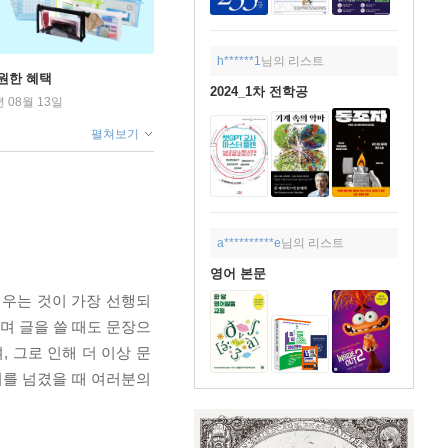
h******1
님의 리스트
원한 혜택
2024_1차 전학공
년 08월 13일
펼쳐보기
a**********e
님의 리스트
영어 본문
키우는 것이 가장 선행되
며 글을 쓸 때도 문장으
 그로 인해 더 이상 문
지를 넘겼을 때 여러분의