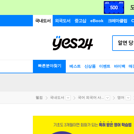
국내도서
외국도서
중고샵
eBook
크레마클럽
C
빠른분야찾기
베스트
신상품
이벤트
바이백
매
웰컴
국내도서
국어 외국어 사...
영어