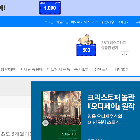
로그인
회원가입
마이페이지
카트
주문/배송
고객센터
Gl
름방학혜택
예사단독판매
이달의사은품
특가할인
추천도서
대량/법인
초도 3개월이면 회화가 되는 특허 받은 영어 학습법