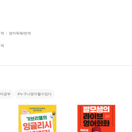
번역
영어독해/번역
번역
영어공부
#누구나영어할수있다