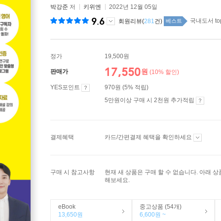
박강준
저
키위엔
2022년 12월 05일
9.6
국내도서 to
회원리뷰(
281
건)
베스트
정가
19,500원
17,550
원
판매가
(10% 할인)
YES포인트
970원 (5% 적립)
5만원이상 구매 시 2천원 추가적립
결제혜택
카드/간편결제 혜택을 확인하세요
구매 시 참고사항
현재 새 상품은 구매 할 수 없습니다. 아래 
해보세요.
eBook
중고상품 (54개)
13,650원
6,600원 ~