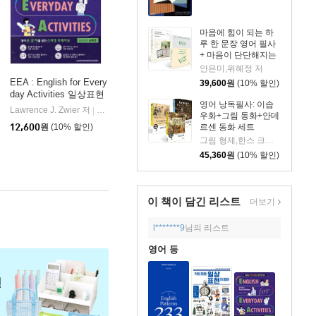
마음에 힘이 되는 하
루 한 문장 영어 필사
+ 마음이 단단해지는
하루 한 문장 일본어
안은미,위혜정 저
필사 세트
EEA : English for Every
39,600
원
(10% 할인)
day Activities 일상표현
영어 낭독필사: 이솝
낭독편
하우스
Lawrence J. Zwier 저
Compass Publishing
|
우화+그림 동화+안데
르센 동화 세트
12,600
원
(10% 할인)
그림 형제,한스 크리스티안 안데르센 저/이솝 원저/BIG PICTURE 편
45,360
원
(10% 할인)
이 책이 담긴
리스트
더보기
l*******9
님의 리스트
영어 등