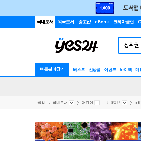
국내도서
외국도서
중고샵
eBook
크레마클럽
C
빠른분야찾기
베스트
신상품
이벤트
바이백
매
웰컴
국내도서
어린이
5-6학년
5-