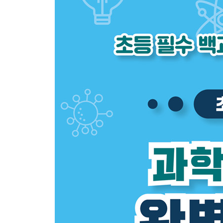
놀라운 몸 / 뇌 / 뼈와 근육 / 신경계
피부와 털 / 소화계 / 심장, 혈액, 폐
아기는 어떻게 생길까? / 질병과 싸우는 면역계
스스로 치료하기
제4장 힘과 에너지
어디에나 있는 물리학 / 뉴턴의 운동 법칙
중력과 만유인력 / 파동 / 열과 에너지
전기와 자기 / 빛 / 눈에 보이지 않는 빛
보이지 않는 힘 / 아인슈타인이 본 우주
제5장 공학
단순한 도구와 기계 / 엔진, 모터, 발전기
전자 공학 / 컴퓨터 / 디지털로 연결된 세상
비행기 / 스마트 소재 / 핵에너지/ 나노 기술