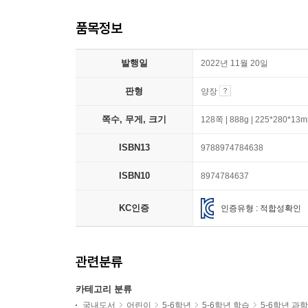
품목정보
발행일
2022년 11월 20일
판형
양장
쪽수, 무게, 크기
128쪽 | 888g | 225*280*13
ISBN13
9788974784638
ISBN10
8974784637
KC인증
인증유형 : 적합성확인
관련분류
카테고리 분류
국내도서
어린이
5-6학년
5-6학년 학습
5-6학년 과