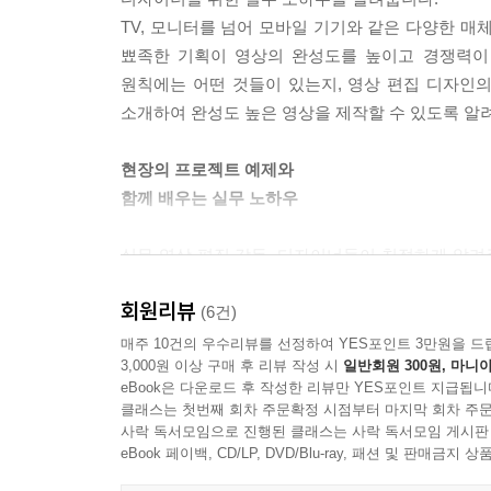
TV, 모니터를 넘어 모바일 기기와 같은 다양한 매
뾰족한 기획이 영상의 완성도를 높이고 경쟁력이 
원칙에는 어떤 것들이 있는지, 영상 편집 디자인
소개하여 완성도 높은 영상을 제작할 수 있도록 알
현장의 프로젝트 예제와
함께 배우는 실무 노하우
실무 영상 편집 감독, 디자이너들이 친절하게 알
한 번에 학습할 수 있어 야근에 지친 영상 편집 디
회원리뷰
(6건)
실무에서 만날 수 있는 프로젝트를 따라하기 예제로
매주 10건의 우수리뷰를 선정하여 YES포인트 3만원을 드
3,000원 이상 구매 후 리뷰 작성 시
일반회원 300원, 마니아
실무 노하우를 알려줍니다. 또 프로젝트에 따라 
eBook은 다운로드 후 작성한 리뷰만 YES포인트 지급됩니
편집하고 애프터로 이펙트 및 모션 그래픽을 디자인
클래스는 첫번째 회차 주문확정 시점부터 마지막 회차 주문
사락 독서모임으로 진행된 클래스는 사락 독서모임 게시판
현장의 프로젝트를 경험할 수 있고 프로젝트에 담긴
eBook 페이백, CD/LP, DVD/Blu-ray, 패션 및 판매금
노하우를 익힐 수 있습니다. 시뮬레이션을 통해 