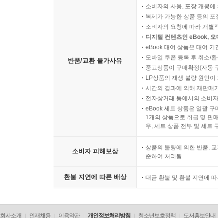
소비자의 사용, 포장 개봉에 
복제가 가능한 상품 등의 포장을 
소비자의 요청에 따라 개별
디지털 컨텐츠인 eBook, 
eBook 대여 상품은 대여 기
모바일 쿠폰 등록 후 취소/환
반품/교환 불가사유
중고상품이 구매확정(자동 
LP상품의 재생 불량 원인이 기
시간의 경과에 의해 재판매가
전자상거래 등에서의 소비자
eBook 세트 상품은 일괄 
1개의 상품으로 취급 및 판매
우, 세트 상품 전부 및 세트
상품의 불량에 의한 반품, 교
소비자 피해보상
준하여 처리됨
환불 지연에 따른 배상
대금 환불 및 환불 지연에 
회사소개
인재채용
이용약관
개인정보처리방침
청소년보호정책
도서홍보안내