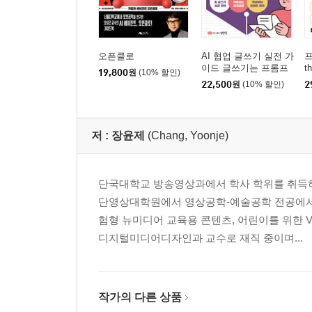
오픈클로
AI 협업 글쓰기 실전 가
프
이드 글쓰기는 프롬프
th
19,800
원
(10% 할인)
트다
22,500
원
(10% 할인)
2
저 :
장윤제
(Chang, Yoonje)
단국대학교 방송영상과에서 학사 학위를 취득하
단영상대학원에서 영상공학-예술공학 전공에서 
험형 뉴미디어 교육용 콘텐츠, 어린이를 위한 
디지털미디어디자인과 교수로 재직 중이며...
작가의 다른 상품