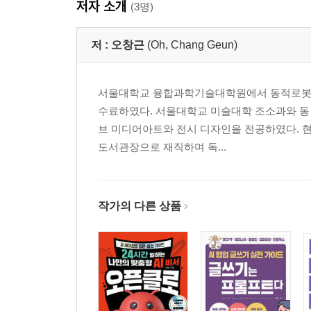
저자 소개
(3명)
3D Layer 공간에 카메라 배치하기
오브젝트의 애니메이션 설정하기
저 :
오창근
(Oh, Chang Geun)
Repeater로 빛 오브젝트 추가하기
텍스트 추가하여 크레딧 타이틀 만들기
종합 편집하여 모션그래픽 영상 마무리하기
서울대학교 융합과학기술대학원에서 동적로봇시스
수료하였다. 서울대학교 미술대학 조소과와 동 대학
Project 13 애프터 이펙트의 3D 기능 활용하기
브 미디어아트와 전시 디자인을 전공하였다. 
3D TEXT 만들기
도서관장으로 재직하며 독...
조명 만들고 카메라 설치하기
3D 오브젝트에 역동적인 움직임 설정하기
공간감 부여하고 이펙트 설정하기
작가의 다른 상품
CC Light Sweep 이펙트로 빛이 지나가는 효과 만
종합 편집하여 3D 기능 영상 마무리하기
INDEX