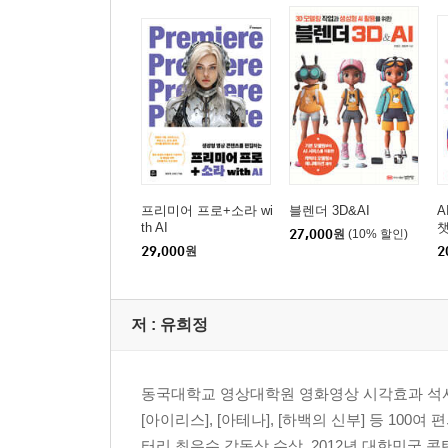
프리미어 프로+소라 wi
블렌더 3D&AI
A
th AI
챗
27,000
원
(10% 할인)
29,000
원
2
저 :
유희정
동국대학교 영상대학원 영화영상 시각효과 석사 학위를
[아이리스], [아테나], [하백의 신부] 등 10
터리 최우수 감독상 수상, 2012년 대한민국 콘텐츠 대