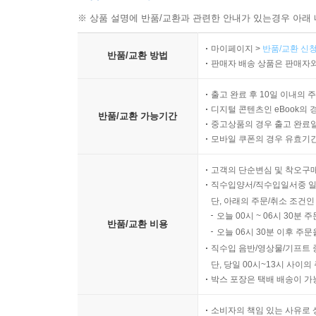
※ 상품 설명에 반품/교환과 관련한 안내가 있는경우 아래 
마이페이지 >
반품/교환 신청
반품/교환 방법
판매자 배송 상품은 판매자와
출고 완료 후 10일 이내의 
디지털 콘텐츠인 eBook의 
반품/교환 가능기간
중고상품의 경우 출고 완료일
모바일 쿠폰의 경우 유효기간(
고객의 단순변심 및 착오구
직수입양서/직수입일서중 일
단, 아래의 주문/취소 조건인
오늘 00시 ~ 06시 30분 
반품/교환 비용
오늘 06시 30분 이후 주문
직수입 음반/영상물/기프트 
단, 당일 00시~13시 사이
박스 포장은 택배 배송이 가
소비자의 책임 있는 사유로 