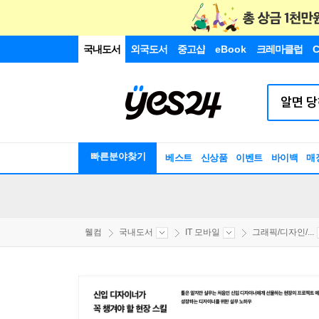
국내도서
외국도서
중고샵
eBook
크레마클럽
C
빠른분야찾기
베스트
신상품
이벤트
바이백
매
웰컴
국내도서
IT 모바일
그래픽/디자인/...