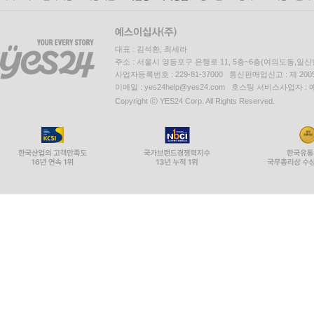
대표 : 김석환, 최세라
주소 : 서울시 영등포구 은행로 11, 5층~6층(여의도동,일신
사업자등록번호 : 229-81-37000 통신판매업신고 : 제 200
이메일 : yes24help@yes24.com 호스팅 서비스사업자 :
Copyright ⓒ YES24 Corp. All Rights Reserved.