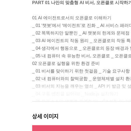
PART 01 나만의 맞춤형 AI 비서, 오픈클로 시작하
01 AI 에이전트로서의 오픈클로 이해하기
_ 01 ‘챗봇’에서 ‘에이전트’로 진화 _ AI 서비스 패
_ 02 똑똑하지만 말뿐인 _ AI 챗봇의 한계와 문제점
_ 03 AI 에이전트의 작동 원리 _ 오픈클로의 작동 
_ 04 생각에서 행동으로 _ 오픈클로의 등장 배경과
_ 05 내 컴퓨터 속 유능한 비서, 오픈클로 _ 오픈클
02 오픈클로 실행을 위한 환경 준비
_ 01 비서를 맞이하기 위한 첫걸음 _ 기술 요구사
_ 02 내 컴퓨터와의 찰떡궁합 _ 운영체제별 설치 환
_ 03 비서의 지능을 깨우는 열쇠 _ API 키 발급 및 
_ 04 구동 엔진을 달아라! _ Node.js 설치하기
_ 05 오픈소스의 세계로 연결하자! _ Git 설치 및 
03 AI 에이전트 오픈클로 설치하기
상세 이미지
_ 01 이제 만나러 갑니다! _ Windows(윈도우)
_ 02 첫 명령을 수행해! _ 대시보드 실행 및 작업 수