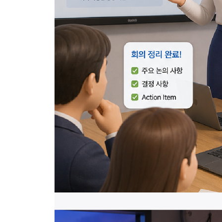
_ 01 메신저로 연결하자! _ 텔레그램 채널 설정하기
_ 02 승인해 줘! _ 나의 맥 페어링하기
_ 03 메신저로 비서와 소통하자! _ 텔레그램 메신
05 메신저와 맥OS 연결하기
_ 01 임무 수행에 어떤 스킬이 필요해? _ 스킬 만들
_ 02 허용해 줘! _ 임무 수행을 위한 권한 부여하기
_ 03 업데이트가 떴다! _ 오픈클로 업데이트하기
_ 04 두뇌 업그레이드! _ OAuth 모델로 교체하기
_ 05 이제, 임무를 수행할 수 있지? _ 텔레그램 
06 전문가처럼 오픈클로 다루기
_ 01 이제부터 전문가다! _ Cursor(커서) 설치하기
_ 02 전문가 세계로 입장! _ Cursor 사용자 등록하기
_ 03 오픈클로를 요리해주마! _ Cursor에서 오픈
_ 04 Cursor에서 오픈클로 편집해 볼까? _ 오픈
07 원격으로 웹브라우저 다루기
_ 01 웹브라우저를 자동화해 줘! _ Playwright 설치
_ 02 웹브라우저 창을 열어봐! _ 오픈클로 환경 설
_ 03 오늘의 주요 뉴스는? _ 메신저로 뉴스 보고 받