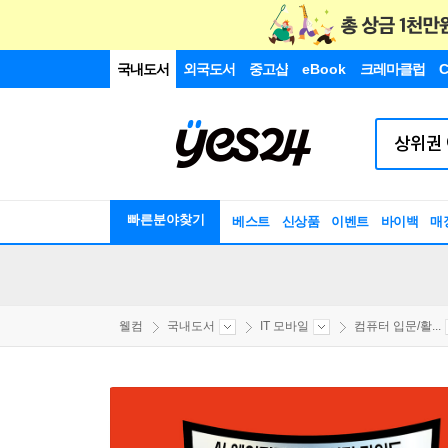
국내도서
외국도서
중고샵
eBook
크레마클럽
C
빠른분야찾기
베스트
신상품
이벤트
바이백
매
웰컴
국내도서
IT 모바일
컴퓨터 입문/활...