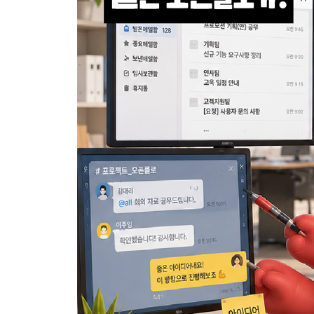
_ 02 나 대신 계속해! _ 크론 작업 설정하기
_ 03 타이밍이 중요해! _ 알림 조건 설정하고 메신
_ 04 이제 그만! _ 반복 작업 삭제하기
03 유튜브 콘텐츠 요약 받아보기
_ 01 유튜브 알아? _ 필요한 스킬 추가하기
_ 02 무슨 내용이지? _ 유튜브 콘텐츠 내용 요약하
04 내 비서, 메신저로 대화하기
_ 01 메신저를 준비해! _ 텔레그램 설정하기
_ 02 통신 준비! _ 오픈클로 채널 설정하기
05 OAuth 모델로 교체하기
_ 01 챗GPT 쓰지? _ Codex 설치하고 로그인하기
06 메신저로 내 컴퓨터 확인하기
_ 01 권한을 줄게! _ 보안 능력 최대로 제공하기
_ 02 방법을 익혀! _ 전용 스킬 만들기
_ 03 배운 것을 실행해 봐! _ 메신저로 스크린샷 받
07 원격으로 자료 수집하기
_ 01 기술이 필요해? _ 스킬 추가하기