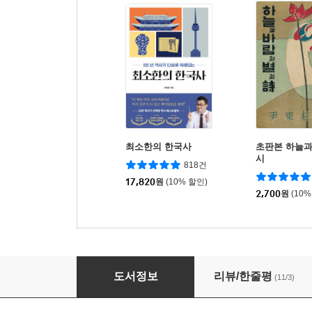
최소한의 한국사
초판본 하늘과
시
818건
17,820
원
(10% 할인)
2,700
원
(10%
오픈클로
도서정보
리뷰/한줄평
(11/3)