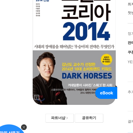
최
첫
정
판
쿠
Y
추
파트너샵
공유하기
결