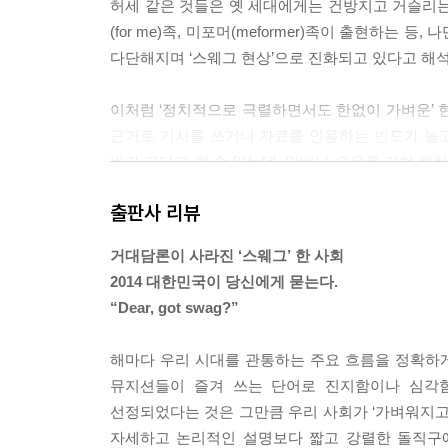
허세 같은 것들은 옛 세대에게는 건방지고 거슬리
(for me)족, 미포머(meformer)족이 출현하
다단해지며 ‘스웨그 현상’으로 진화되고 있다고 해석된다
이처럼 ‘정치적으로 극렬하면서도 한없이 가벼운’ 
근거로 기사를 쓰거나 자료를 인용하는 빈도가 늘
바가 크다고 할 수 있는데, 일베나 오유를 거쳐 
을 방증하기 때문이다. 이처럼 특정 사이트를 중
출판사 리뷰
로 만들어 버리는 현상이 위험수위를 넘나들고 있다
몇몇 특정 커뮤니티가 아니더라도 인터넷 기사나 게
거대담론이 사라진 ‘스웨그’ 한 사회
기 운동 등으로 많이 정화되었다고는 하지만 아직도
2014 대한민국이 당신에게 묻는다.
도 너무 가벼워진 것이다. 사람들은 깊게 생각하지
“Dear, got swag?”
생겨난 글들을 보고 더 충동적인 댓글이 달리며 악
에 그칠 뿐, 생산적인 공론으로 이어지지 않는다. ---p
해마다 우리 시대를 관통하는 주요 흐름을 정확하게 
뮤지션들이 즐겨 쓰는 단어로 진지함이나 심각함
초니치 트렌드에 대응하는 첫 번째 전략인 현미경 
선정되었다는 것은 그만큼 우리 사회가 ‘가벼워지고
분화해 초니치 마켓을 찾아내는 전략이다.
자세하고 논리적인 설명보다 짧고 강렬한 돌직구에
현미경으로 들여다본 미시세계에서 소비층은 쪼개지