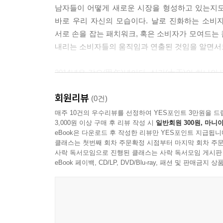
남자들이 어떻게 새로운 시장을 형성하고 있는지도
9개이던 차량등급을 고객의 소득과 취향에 따라 25개로 대폭
바로 우리 자신의 모습이다. 날로 진화하는 소비
(E) · 스포츠유틸리티차량(SUV) · 다목적레저차
서로 손을 잡는 패치워크, 혹은 소비자가 모여드는
이 팔리는 중국시장에서는 동급 내에도 서로 다른 
내리는 소비자들의 움직임과 연출된 것임을 알면서
지로 세분화하고, 준중형차도 5개 등급으로 더 잘게 나누었으
의 세 배 가까이 늘어난 타깃그룹은 맞춤형 생산판매 마
2014년은 갑오(甲午)년이다. 십간(十干)의 하나인 
말’, 즉 청마(靑馬)의 해다. 말은 달린다. 인간이
이 F세대는 베이비붐 세대(1955~1963년생)보다
회원리뷰
이동수단이었으며 이동ㆍ변화ㆍ자유ㆍ소통 등 매우 
(0건)
부상하고 있다. 특히 F세대의 중심인 1971년생은 
지혜’라는 뜻의 노마지지(老馬之智)라는 고사성어
매주 10건의 우수리뷰를 선정하여 YES포인트 3만원을 드
을 자랑하는, 그리고 평균수명 연장으로 내리막길이
3,000원 이상 구매 후 리뷰 작성 시
일반회원 300원, 마니아
있듯이, 말은 지혜롭다. 또 주인과 함께 전장을 누비
른 것이다. ‘잊힌’ 세대가 주인공이 되면서 묻혔던 
eBook은 다운로드 후 작성한 리뷰만 YES포인트 지급됩니
『트렌드 코리아 2014』 10대 소비트렌드 키워드
다. ---p.261
클래스는 첫번째 회차 주문확정 시점부터 마지막 회차 주문
색깔의 말이 출주했는데, 사람들은 주로 흰색과 
사락 독서모임으로 진행된 클래스는 사락 독서모임 게시판
못하지만 결승선에 가까워질수록 검은 말이 치고 
eBook 페이백, CD/LP, DVD/Blu-ray, 패션 및 판매금
사회구조가 좋게 말해 안정적, 정확히 말해 고착화
역량은 검증되지 않았지만, 뜻밖의 결과를 낼지도 
사회적 성공에 어쩔 수 없는 한계가 있음을 깨달은 
‘다크호스’ 키워드는 경마주로처럼 날로 치열해지
진정한 자아를 발견하려고 한다. 일에서 찾던 정체
결국 마지막엔 우승을 거두기를 바라는 저자의 마음
한 것은 거대한 포부와 보상이 아니라 일상에서 실현
년 남자가 개인의 욕망을 표출하며 새로운 문화를 낳고 있