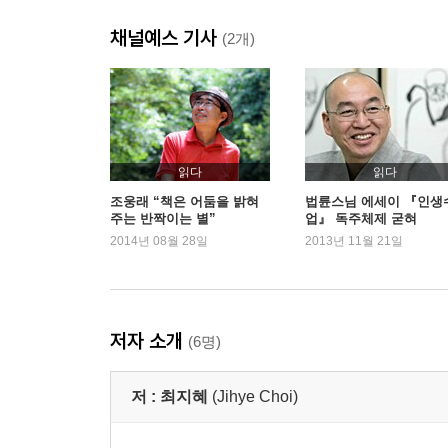
Surviving burn-out society 소진사회
채널예스 기사
Trouble is welcomed 적절한 불편
(2개)
신조어로 돌아본 2013
2부 2014년 소비트렌드 전망
2014년의 전반적 전망
읽다
읽다
Dear, got swag? 참을 수 있는 ‘스웨그’의 가벼움
조웅래 “책은 어둠을 밝혀
법륜스님 에세이 『인생
주는 반짝이는 별”
업』 독주체제 굳혀
Answer is in your body 몸이 답이다
2014년 08월 28일
2013년 11월 21일
Read between the ultra-niches 초니치, 틈새의 
Kiddie 40s ‘어른아이’ 40대
Hybrid Patchworks 하이브리드 패치워크
Organize your platform ‘판’을 펼쳐라
저자 소개
(6명)
Reboot everything 해석의 재해석
Surprise me, guys! 예정된 우연
저 :
최지혜
(Jihye Choi)
Eyes on you, eyes on me 관음의 시대, ‘스몰브
Say it straight 직구로 말해요