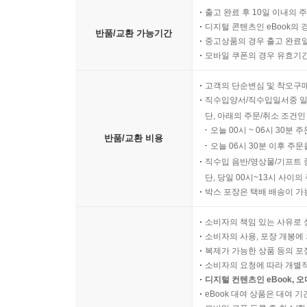
출고 완료 후 10일 이내의 
시간의 재해석, 다른 목적으로 사용하는 용도의 
---p.374
디지털 콘텐츠인 eBook의 
사회문제를 해결하는 데 실마리가 돼 줄 수 있을 것
반품/교환 가능기간
중고상품의 경우 출고 완료일
모바일 쿠폰의 경우 유효기간(
Surprise me, guys! / 예정된 우연
고객의 단순변심 및 착오구
예측은 불가능하지만 실현은 가능한, 우연인 듯 
직수입양서/직수입일서중 일
스토리, 흔한 마케팅이 아닌 무작위한 상황과 우
단, 아래의 주문/취소 조건인
경험을 원하는 소비자에게 각광받는 즐거움이 될 것
오늘 00시 ~ 06시 30분 
반품/교환 비용
오늘 06시 30분 이후 주문
Eyes on you, eyes on me / 관음의 시대, ‘스몰
직수입 음반/영상물/기프트 
감시의 시대. 빅브라더에서 스몰브라더스까지, 
단, 당일 00시~13시 사이
박스 포장은 택배 배송이 가
증상의 토대가 되고, 스크린 문화로 대변되는 현대
사이에서 균형을 잡으려는 현대인의 욕망이 어떻게 
소비자의 책임 있는 사유로 
소비자의 사용, 포장 개봉에 
Say it straight / 직구로 말해요
복제가 가능한 상품 등의 포장을 
변화구보다 직구를 선택하는 움직임이 포착된다. 
소비자의 요청에 따라 개별
디지털 컨텐츠인 eBook, 
소통에서 벗어나 수평적 소통을 추구하고자 하는 
eBook 대여 상품은 대여 기
어떻게 하면 솔직하면서도 호감 가는 소통을 할 수 