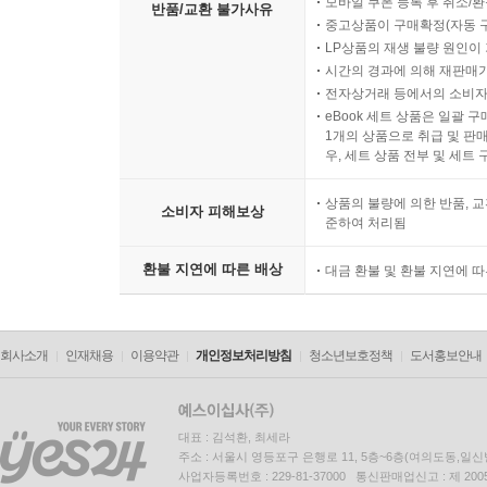
모바일 쿠폰 등록 후 취소/환
반품/교환 불가사유
중고상품이 구매확정(자동 
LP상품의 재생 불량 원인이 기
시간의 경과에 의해 재판매가
전자상거래 등에서의 소비자
eBook 세트 상품은 일괄 
1개의 상품으로 취급 및 판매
우, 세트 상품 전부 및 세트
상품의 불량에 의한 반품, 교
소비자 피해보상
준하여 처리됨
환불 지연에 따른 배상
대금 환불 및 환불 지연에 
회사소개
인재채용
이용약관
개인정보처리방침
청소년보호정책
도서홍보안내
대표 : 김석환, 최세라
주소 : 서울시 영등포구 은행로 11, 5층~6층(여의도동,일신
사업자등록번호 : 229-81-37000 통신판매업신고 : 제 200