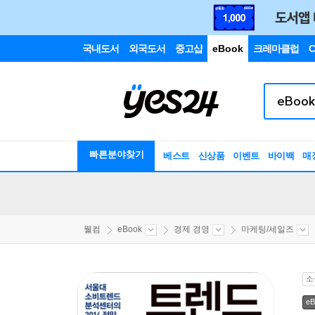
국내도서
외국도서
중고샵
eBook
크레마클럽
C
빠른분야찾기
베스트
신상품
이벤트
바이백
매
웰컴
eBook
경제 경영
마케팅/세일즈
소
eB