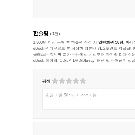
2014 10대 소비트렌드 키워드
DARK HORSES
이처럼 유사한 업종에서 발생하는 병렬형 패치워크 
Dear, got swag? / 참을 수 있는 ‘스웨그’의 가벼움
통’과 ‘제품’의 결합이다. 똑같은 제품이라도 그것
나 매장에 가야만 볼 수 있는 게 아니다. 여의도 
한줄평
(0건)
스웨그 신드롬이 온다. 경박한 말과 행동이 넘쳐나
빈과 현대차가 커피빈 여의도 지점을 시작으로 성내
가장 잘 표현하는 말로 ‘스웨그’만 한 것이 없다.
1,000원 이상 구매 후 한줄평 작성 시
일반회원 50원, 마니
전기 자동차부터 새로 출시한 자동차까지 매장은 
eBook은 다운로드 후 작성한 리뷰만 YES포인트 지급됩니
넘치는 시대에, 때로 참기 어렵지만 받아들일 수밖에
느긋하게 차를 마시며 신차를 감상하는 기회를 즐긴다. -
클래스는 첫번째 회차 주문확정 시점부터 마지막 회차 주문
eBook 페이백, CD/LP, DVD/Blu-ray, 패션 및 판매금
Answer is in your body / 몸이 답이다
이제 그 판의 경제가 ‘2.0 버전’으로 진화하고 
만지고, 느끼고, 움직이고 싶은 열망이 사회 곳곳에
을 만들어간다. 기업이 내놓은 정형화된 상품과 
정신과 육체의 균형을 회복하려는 사람들이 늘고 
평점
로 하여금 원래의 전략을 수정하도록 만든다. 다시
현대인들의 새로운 치유 키워드로 자리 잡을 것이다
으로 판을 만들어 나가는 것이다. 이러한 새로운 
한글 기준 50자까지 작성가능
난장이 치러지면 판은 몸집을 달리하거나 또 다른 
Read between the ultra-niches / 초니치, 틈
과 재탄생이 2014년 키워드, ‘판을 펼쳐라’의 핵심이다. 
니치에서 초니치로, 틈새시장이 더 세분화된다. 잘
존중하며 그들과 관계를 형성해야 한다. 꼭 필요한
제품을 구매한 후, 원래의 용도 이외에 다른 목적으
찾아내는 작업이 더욱 절실해질 것이다.
해석하고 있음을 보여 준다. 숙취 해소용 음료를 