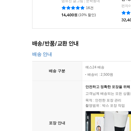
외계에서 온 펀자이씨
순간을
권 세
엄유진 글그림
문학동네
|
펀자이
16건
14,400
원
(10% 할인)
32,4
배송/반품/교환 안내
배송 안내
예스24 배송
배송 구분
배송비 : 2,500원
안전하고 정확한 포장을 위해 
고객님께 배송되는 모든 상품을
목적 : 안전한 포장 관리
촬영범위 : 박스 포장 작업
포장 안내