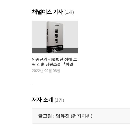
채널예스 기사
3장 마법의 양탄자
(1개)
밀크티 만들기 | 붉은색 사냥 | 발길 닿는 대로 | 길
마티나의 영화 수업 | 일상을 채우는 것들 | 에세이_일
떠나는 사람들 | 날아가버린 양탄자 | 희망이 사라졌
어린왕자를 꿈꾸다 | 다시 열어본 그림책 | 에세이
읽다
안중근의 강렬했던 생애 그
린 김훈 장편소설 『하얼
4장 사랑에 빠지다
빈』 5주 연속 1위
2022년 09월 08일
우연히 스치다 | 사랑에 빠지는 순간 | 에세이_사고
반짝반짝 빛나던 | 에세이_파콘의 편지
에세이_저마다의 영사실 | 감사의 말
저자 소개
(1명)
Special page
글그림 :
엄유진
(펀자이씨)
슬픔이 차오를 때 | 나답게 산다는 것