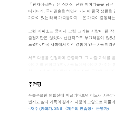
『펀자이씨툰』은 작가의 진짜 이야기들을 담은 
티키타카, 국제결혼을 하면서 기꺼이 한국 생활을 결
가까이 있는 태국 가족들까지― 온 가족이 출동하는
그런 에피소드 중에서 그림 그리는 사람이 된 작
즐겁지만은 않았다. 선천적으로 부끄러움이 많았
느꼈다. 한국 사회에서 이런 경험이 있는 사람이라면
서로 다름을 인정하며 존중하고, 그 사람 자체를
이야기를 전하고 있다. 사람들에게 이야기가 주는 힘
힘― 그 힘이 독자들의 마음에 닿아 공감을 불러일
게시물을 여러 개 업로드 해야 했다. 이렇듯 제
추천평
원고를 대폭 보완하고 색을 더하여 생동감을 불어넣
책에는 펀자이씨의 인생이 담겼다. 일상을 채우는 기
푸슬푸슬한 연필선에 이끌리다보면 어느새 사랑과 
번지고 삶과 기록의 경계가 사랑의 모양으로 허물
연필로 전하는 따뜻하고 유쾌한 그림 에세이
- 재수 (만화가, SNS 〈재수의 연습장〉 운영자)