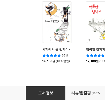
외계에서 온 펀자이씨
행복한 철학
16건
14,400
원
(10% 할인)
17,100
원
(10
어디로 가세요 펀자이씨?
도서정보
리뷰/한줄평
(11/17)