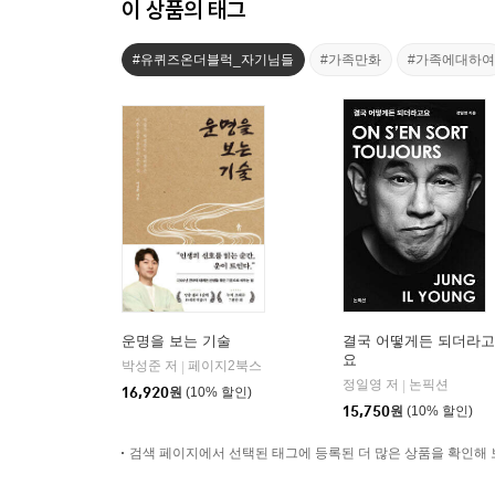
이 상품의 태그
#유퀴즈온더블럭_자기님들
#가족만화
#가족에대하여
운명을 보는 기술
결국 어떻게든 되더라고
요
박성준 저
페이지2북스
|
정일영 저
논픽션
|
16,920
원
(10% 할인)
15,750
원
(10% 할인)
검색 페이지에서 선택된 태그에 등록된 더 많은 상품을 확인해 