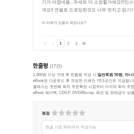
인스타툰을 통해 넘 기대중이라 구매했어용 지
기가 아깝네욤...두세트 다 소장할거에요!!!
게요!! 연필로 드로잉한것도 너무 멋지고 읽기가
이 리뷰가 도움이 되었나요?
1
2
한줄평
(17건)
1,000원 이상 구매 후 한줄평 작성 시
일반회원 50원, 마니
eBook은 다운로드 후 작성한 리뷰만 YES포인트 지급됩니
클래스는 첫번째 회차 주문확정 시점부터 마지막 회차 주문
eBook 페이백, CD/LP, DVD/Blu-ray, 패션 및 판매금
평점