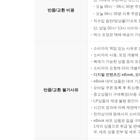
직수입양서/직수입일서중 일
단, 아래의 주문/취소 조건인
오늘 00시 ~ 06시 30분 
반품/교환 비용
오늘 06시 30분 이후 주문
직수입 음반/영상물/기프트 
단, 당일 00시~13시 사이
박스 포장은 택배 배송이 가
소비자의 책임 있는 사유로 
소비자의 사용, 포장 개봉에 
복제가 가능한 상품 등의 포장을 
소비자의 요청에 따라 개별
디지털 컨텐츠인 eBook, 
eBook 대여 상품은 대여 기
모바일 쿠폰 등록 후 취소/환
반품/교환 불가사유
중고상품이 구매확정(자동 
LP상품의 재생 불량 원인이 기
시간의 경과에 의해 재판매가
전자상거래 등에서의 소비자
eBook 세트 상품은 일괄 
1개의 상품으로 취급 및 판매