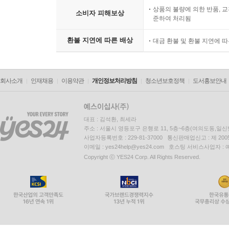
우, 세트 상품 전부 및 세트
상품의 불량에 의한 반품, 교
소비자 피해보상
준하여 처리됨
환불 지연에 따른 배상
대금 환불 및 환불 지연에 
회사소개
인재채용
이용약관
개인정보처리방침
청소년보호정책
도서홍보안내
대표 : 김석환, 최세라
주소 : 서울시 영등포구 은행로 11, 5층~6층(여의도동,일신
사업자등록번호 : 229-81-37000 통신판매업신고 : 제 200
이메일 : yes24help@yes24.com 호스팅 서비스사업자 :
Copyright ⓒ YES24 Corp. All Rights Reserved.