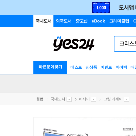
국내도서
외국도서
중고샵
eBook
크레마클럽
C
빠른분야찾기
베스트
신상품
이벤트
바이백
매
웰컴
국내도서
에세이
그림 에세이