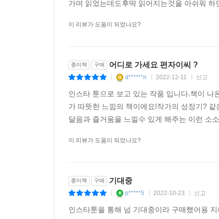
쉽게 빨리 읽히지만천천히 음미하며 읽고 미소
가며 읽었는데도후딱 읽어지는것을 아쉬워 하면서
이 리뷰가 도움이 되었나요?
어디로 가세요 편자이씨 ?
종이책
구매
d******n
2022-12-11
신고
|
|
|
인스타 툰으로 보고 있는 작품 입니다.책이 나
가 따뜻한 느낌의 책이에요!작가의 성장기? 같
달음과 즐거움을 느낄수 있게 해주는 이런 소소
이 리뷰가 도움이 되었나요?
기대중
종이책
구매
p*****5
2022-10-23
신고
|
|
|