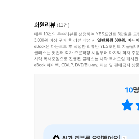
인스타그램에서 열 장의 정사각형 틀 안에 연필 
미소가 지어지고, 보고 있으면 내 이야기처럼 깊은
부분이 있으면 지우개로 지웠다가 다시 그리고 쓸 수
회원리뷰
(11건)
매주 10건의 우수리뷰를 선정하여 YES포인트 3만원을 드
2018년, 눈이 아팠던 작가는 더 늦기 전에 인생
3,000원 이상 구매 후 리뷰 작성 시
일반회원 300원, 마니아
태국인 남편의 성 ‘펀자이씨’에서 따온 것으로 ‘펀
eBook은 다운로드 후 작성한 리뷰만 YES포인트 지급됩니
어디서든 그림을 그리고 글을 쓴다. 완성한 원고
클래스는 첫번째 회차 주문확정 시점부터 마지막 회차 주문
사락 독서모임으로 진행된 클래스는 사락 독서모임 게시판
닿았고, 이야기를 향한 사람들의 반응은 다시 작가
eBook 페이백, CD/LP, DVD/Blu-ray, 패션 및 판매금
SNS에 공개된 이야기 속의 작가는 과연 어떤 
사람을 만나고 수많은 경험을 하고 돌아왔다. 하
10
명
애매해진 나이에 적응하기까지는 시간이 걸렸다. 그
수 있는 친절한 시간을 선사하고 더불어 ‘나는 어떻
SNS 공간은 자유롭다. 업로드했던 만화를 수정할
이야기의 흐름에 맞는 에피소드를 선별했다. 정사
다시 편집했고, 흑백 만화에 포인트 컬러를 더했다.
AI가 리뷰를 요약했어요!