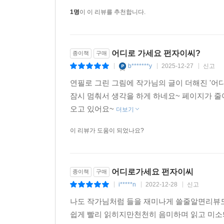
다.온 몸이 온 마음이 세상을 향해서 상하좌우로
1명
이 이 리뷰를 추천합니다.
어디로 가세요 펀자이씨?
종이책
구매
b*******y
2025-12-27
신고
|
|
|
연필로 그린 그림에 작가님의 글이 더해진 '어
잠시 멈춰서 생각을 하게 하네요~ 페이지가 줄
오고 있어요~
더보기
이 리뷰가 도움이 되었나요?
어디로가세요 펀자이씨
종이책
구매
i*****n
2022-12-28
신고
|
|
|
나도 작가님처럼 들을 재미나게 쓸줄알면리뷰도