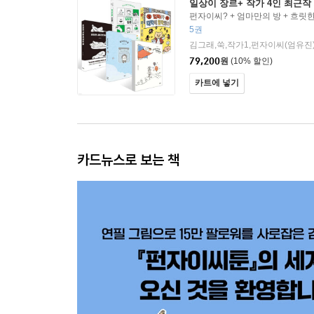
일상이 장르+ 작가 4인 최근작
펀자이씨? + 엄마만의 방 + 흐릿한
엄마가 대학에 입학했다
5권
김그래,쑥,작가1,펀자이씨(엄유진)
79,200
원
(10% 할인)
카트에 넣기
카드뉴스로 보는 책