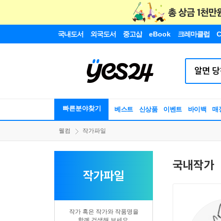
국내도서
외국도서
중고샵
eBook
크레마클럽
C
빠른분야찾기
베스트
신상품
이벤트
바이백
매
웰컴
작가파일
국내작가
작가파일
작가 혹은 작가와 작품명을
함께 검색해 보세요.