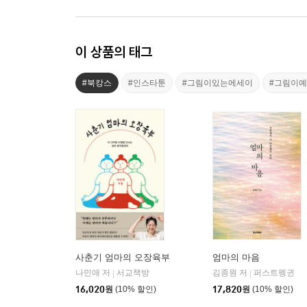
이 상품의 태그
#북캉스
#인스타툰
#그림이있는에세이
#그림이
사춘기 엄마의 오장육부
엄마의 마음
나민애 저
서교책방
김종원 저
퍼스트펭귄
|
|
16,020
원
(10% 할인)
17,820
원
(10% 할인)