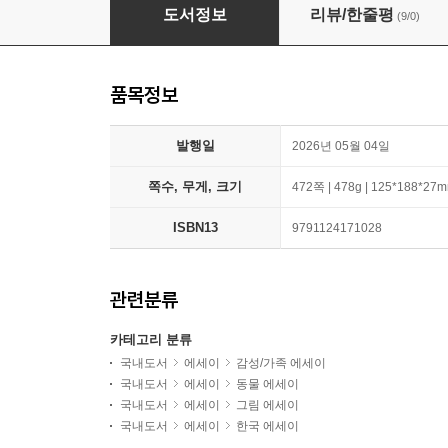
이렇게 될 줄 알았습니다
도서정보
리뷰/한줄평
(9/0)
품목정보
발행일
2026년 05월 04일
쪽수, 무게, 크기
472쪽 | 478g | 125*188*27
ISBN13
9791124171028
관련분류
카테고리 분류
국내도서
에세이
감성/가족 에세이
국내도서
에세이
동물 에세이
국내도서
에세이
그림 에세이
국내도서
에세이
한국 에세이