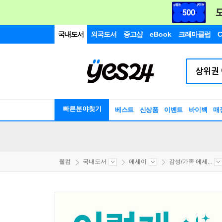
국내도서
외국도서
중고샵
eBook
크레마클럽
C
빠른분야찾기
베스트
신상품
이벤트
바이백
매
웰컴
국내도서
에세이
감성/가족 에세...