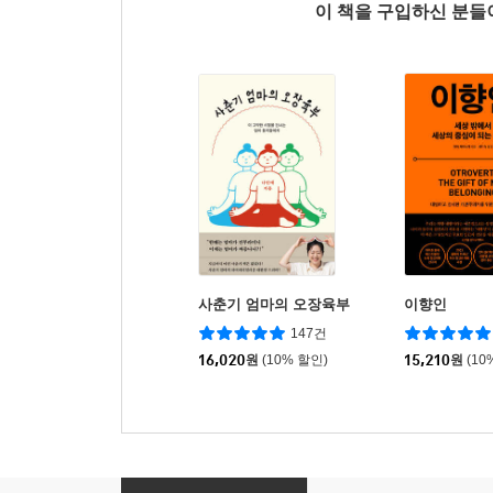
이 책을 구입하신 분
사춘기 엄마의 오장육부
이향인
147건
16,020
원
(10% 할인)
15,210
원
(10