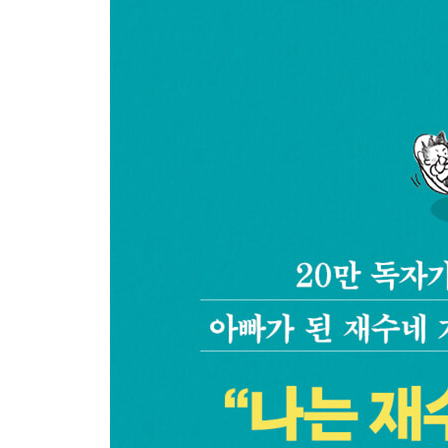
아직 너무 작은 인간|육아에 위험한 갬성맨|목욕 타
SNS 원칙|너무 무서워|어떤 신호|사랑은 서로의 작
연기|울음 맛|집중할 때|괜찮지 않음|기쁨의 제자리 
끝나지 않는 아침 인사|늘 짜릿한 그녀와의 대화|
위한 매정함|우울의 바닥을 올려주는 것|빗소리|
태닝|달팽이 효과|감기 공동체|질병 공동체|미모 레
일상 만화를 그린다는 것은|행복 알람|어휘가 늘었
검사|사랑 뭘까|도와준다며|잘자쏘 검사|숨어서 먹기
좋은 편|개구쟁이 스타일|무쓸모 카운트|제대로 걸렸
열 셀 동안만 안고 있자|전시 준비를 끝낸 밤|전시회
설명하기|약속의 의미|우량주 선구안|감사함이 가득
발바닥이 아플수록|사랑 뭘까|예뻐라이팅|잔소리 무
부작용|일단 안 먹어 스타일|전염성 다리 찢기|많이
· 에필로그