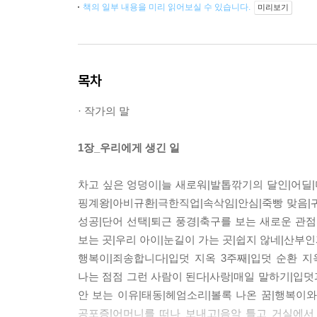
책의 일부 내용을 미리 읽어보실 수 있습니다.
미리보기
목차
· 작가의 말
1장_우리에게 생긴 일
차고 싶은 엉덩이|늘 새로워|발톱깎기의 달인|어딜|
핑계왕|아비규환|극한직업|속삭임|안심|죽빵 맞음|귀
성공|단어 선택|퇴근 풍경|축구를 보는 새로운 관점
보는 곳|우리 아이|눈길이 가는 곳|쉽지 않네|산부인
행복이|죄송합니다|입덧 지옥 3주째|입덧 순환 
나는 점점 그런 사람이 된다|사랑|매일 말하기|입덧
안 보는 이유|태동|헤엄소리|볼록 나온 꿈|행복이와
공포증|어머니를 떠나 보내고|음악 틀고 거실에서 