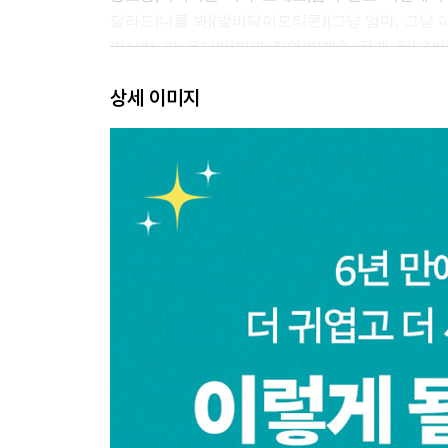
달라도|나를 봐|(발바닥이모티콘)|그냥 엄마, 그냥
이상한 거 온다|어쩌면 직업병|계속 묻게 됨|글썽
시기의 영상 면회|+1
상세 이미지
2장 행복이 무럭무럭
대추|놀아 달라|오늘의 참사|소개|입방정|좋은 소리|
잉크|위에 뭐 없음 1|위에 뭐 없음 2|아기 체육
건강함|웃음의 시작|아내가 내게 보낸 것|자기 싫
아기 토크|필사적인 음소거|손아귀에 힘이 생김|3
시즌|1순위 사랑|손톱 발톱 깎을 때|어떤 죄책감
헤어 스타일|따가운 시선|늦은 출근|열심히 걷는 
아봐|행복이를 대하는 고양이들의 태도|걷기 자랑 
만지지 마|가보자 손가락|목마 크기|돌사진|돌잡이|
3장 지금 여기, 우리