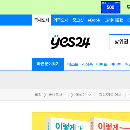
국내도서
외국도서
중고샵
eBook
크레마클럽
C
빠른분야찾기
베스트
신상품
이벤트
바이백
매
웰컴
국내도서
에세이
감성/가족 에세...