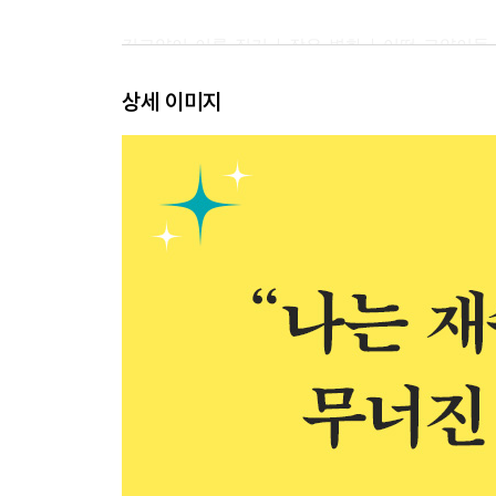
길고양이 이름 짓기｜작은 변화｜어떤 고양이들
알아가기｜고양이와 잘 지내는 법｜미미의 다리
상세 이미지
모르다가도 모르겠는 것｜싫어함을 좋아함｜리액션
티셔츠 입어야ㅈ｜꼬리펑｜싸우는 모양도｜간식｜어
3장- 대장님, 나의 대장님
나의 대장님｜대장님｜나를 봐｜팔짱｜계단｜효과
거지?｜아침의 정의｜아는데 몰랐다｜주말 오후｜
발끈하는 포인트｜최면 실패｜여드름｜상상력｜모
엽문｜우리 집 아이돌｜그녀의 춤｜이상한 춤과 
있을 때도 먹을 거 생각하기｜우문즉답｜오늘의 
존재가 되어보는 상상｜도움｜맞을 짓｜그때는 
아닌데｜최고의 조력자｜진지한 대화｜저기요
해롭습니다｜3차 경고｜오타쿠 지망생｜서점에서｜
길에서 헤어질 때｜맞을 뻔