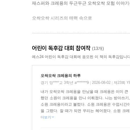
재스퍼와 크레용의 두근두근 오싹오싹 모험 이야기를
오싹오싹 시리즈의 매력 속으로
어린이들의 생활은 모험의 연속입니다. 새로운 것
성장합니다. 《오싹오싹 팬티!》속 재스퍼가 자기 
어린이 독후감 대회 참여작
팬티와 화해하는 것처럼, 《오싹오싹 크레용!》
(13개)
것처럼요. 어쩌면 그래서 아이들이 재스퍼에게 
예스24 어린이 독후감 대회에 응모된 이 책의 독후감입니다
특별하지만 공감할 수 있는 이야기니까요.
오싹오싹 크레용의 하루
프레임 안에서 흑백으로 펼쳐지는 일상에 크레용이
경기 망****교 3학년 a*******9
2026-08-02
제23회 
|
|
점점 커질수록 재스퍼는 불편하고 불안해지지요. 
내가 오싹오싹 크레용을 만났을 때 크레용은 이미 큰 
프레임과 한 화면을 작게 쪼갠 프레임이 다채롭게 
했던 소원이 크레용을 만나 이뤄졌다. 나는 받아쓰기,
소원 크레용이라고 불렀다. 소원 크레용은 수업시간이
재스퍼의 생생한 표정이 그림책의 백미라고 할 수 있
을 그렸다. 잘 때가 되면 우리는 헤어졌다. 소원 크레
맞았을 때의 찜찜한 기쁨, 크레용의 제멋대로 굴
더보기
빠지게 만들지요. 그리고 오싹오싹 시리즈에 나