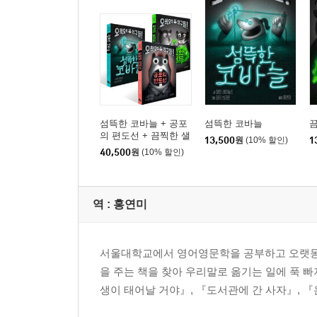
섬뜩한 코바늘 + 공포
섬뜩한 코바늘
의 편도선 + 끔찍한 샐
13,500
원
(10% 할인)
1
러드 세트
40,500
원
(10% 할인)
역 :
홍연미
서울대학교에서 영어영문학을 공부하고 오랫동안
을 주는 책을 찾아 우리말로 옮기는 일에 푹 빠
생이 태어날 거야』, 『도서관에 간 사자』, 『