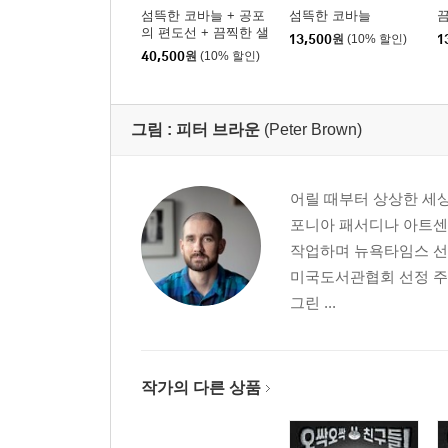
섬뜩한 코바늘 + 공포
섬뜩한 코바늘
의 편도선 + 끔찍한 샐
13,500
원
(10% 할인)
1
러드 세트
40,500
원
(10% 할인)
그림 :
피터 브라운
(Peter Brown)
어릴 때부터 상상한 세
포니아 패서디나 아트센
작업하며 뉴욕타임스 선
미국도서관협회 선정 주
그린 ...
작가의 다른 상품