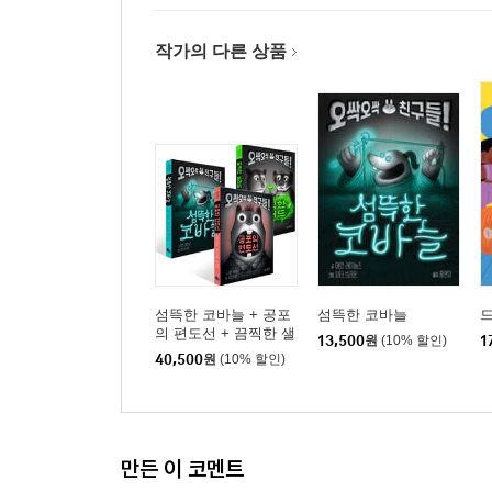
작가의 다른 상품
섬뜩한 코바늘 + 공포
섬뜩한 코바늘
드
의 편도선 + 끔찍한 샐
13,500
원
(10% 할인)
1
러드 세트
40,500
원
(10% 할인)
만든 이 코멘트