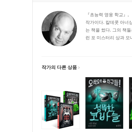
『초능력 영웅 학교』, 
작가이다. 칼데콧 아너
는 책을 썼다. 그의 책
런 포 미스터리 상과 모
작가의 다른 상품