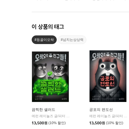
이 상품의 태그
#등골이오싹
#넘치는상상력
끔찍한 샐러드
공포의 편도선
에런 레이놀즈 글/피터 브라운 그림/홍연미 역
토토북
에런 레이놀즈 글/피터 브라운 그림/홍연미 역
|
13,500
원
(10% 할인)
13,500
원
(10% 할인)