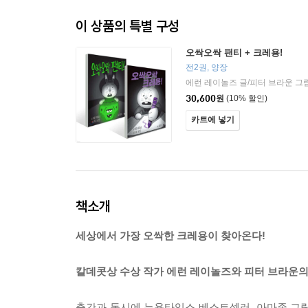
이 상품의 특별 구성
오싹오싹 팬티 + 크레용!
전2권, 양장
에런 레이놀즈 글/피터 브라운 그
30,600
원
(10% 할인)
카트에 넣기
책소개
세상에서 가장 오싹한 크레용이 찾아온다!
칼데콧상 수상 작가 에런 레이놀즈와 피터 브라운의
출간과 동시에 뉴욕타임스 베스트셀러, 아마존 그