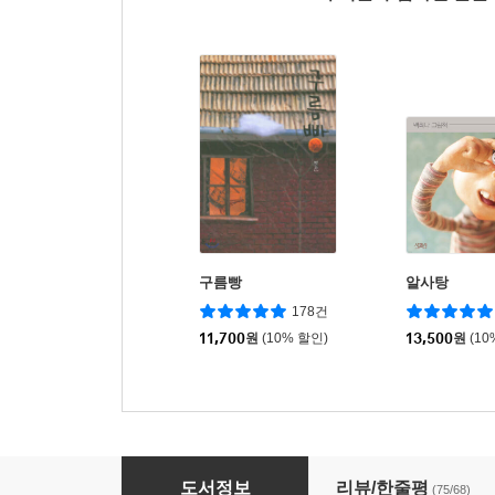
구름빵
알사탕
178건
11,700
원
(10% 할인)
13,500
원
(10
오싹오싹 크레용!
도서정보
리뷰/한줄평
(75/68)