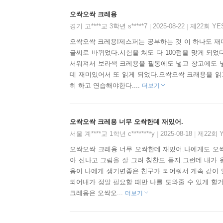
독자들에게 특별한 기쁨을 선사합니다.
오싹오싹 크레용
경기 고****교 3학년 s*****7
2025-08-22
제22회 Y
|
|
마음을 사로잡는 이야기, 생생한 감정과 발랄한 
팬티!》의 팬티처럼 《오싹오싹 크레용!》이 재스
오싹오싹 크레용!제스퍼는 공부하는 것 이 하나도 재
글씨로 바뀌었다.시험을 쳐도 다 100점을 맞게 되
둘게요. 눈에 띄게 멋진 보라색 크레용을 만나면 조
서워져서 보라색 크레용을 필통에도 넣고 창고에도 넣
데 재미있어서 또 읽게 되었다.오싹오싹 크래용을 읽
히 하고 연습해야한다....
더보기
오싹오싹 크레용 너무 오싹한데 재밌어.
서울 계****교 1학년 c********y
2025-08-18
제22회 
|
|
오싹오싹 크레용 너무 오싹한데 재밌어.나에게도 오싹
아 신나고 그림을 잘 그려 칭찬도 듣지.그런데 내가
용이 나에게 생기면좋은 친구가 되어줘서 계속 같이 
되어내가 정말 필요할 때만 나를 도와줄 수 있게 할
크레용은 오싹오...
더보기