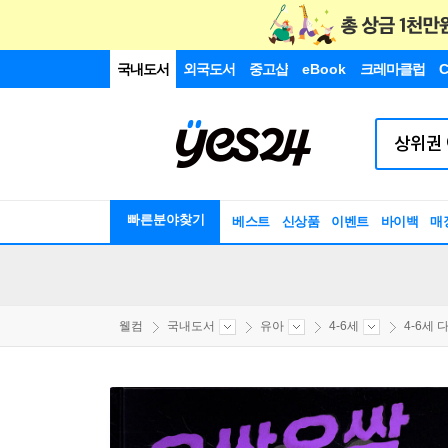
국내도서
외국도서
중고샵
eBook
크레마클럽
C
빠른분야찾기
베스트
신상품
이벤트
바이백
매
웰컴
국내도서
유아
4-6세
4-6세 다