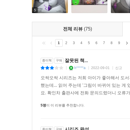
5
전체 리뷰
(75)
1
2
3
4
5
6
7
8
9
잘못된 책...
종이책
구매
h*****a
2022-09-01
신고
|
|
|
오싹오싹 시리즈는 저희 아이가 좋아해서 도서
했는데... 읽어 주는데 '그림이 바뀌어 있는 게 
요. 확인차 출판사에 전화 문의드렸더니 오류가 
5명
이 이 리뷰를 추천합니다.