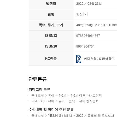
발행일
2022년 08월 23일
판형
양장
쪽수, 무게, 크기
48쪽 | 550g | 236*312*10m
ISBN13
9788964964767
ISBN10
8964964764
KC인증
인증유형 : 적합성확인
관련분류
카테고리 분류
국내도서
유아
4-6세
4-6세 다른나라 그림책
국내도서
유아
유아 그림책
유아 창작동화
수상내역 및 미디어 추천 분류
국내도서
YES24 올해의 책
2022년 올해의 책 후보도서