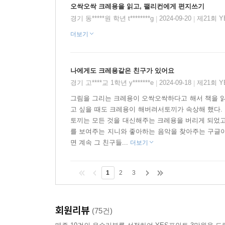
오싹오싹 크레용을 읽고, 팰리컨에게 편지쓰기
경기 동*****원 학년 t********g
2024-09-20
제21회 
|
|
더보기
나에게도 크레용같은 친구가 있어요
경기 고****교 1학년 y*******e
2024-09-18
제21회 
|
|
그림을 그리는 크레용이 오싹오싹하다고 해서 책을 읽
고 싶을 때도 크레용이 해버려서토끼가 속상해 했다. 
토끼는 모든 것을 대신해주는 크레용을 버리게 되었고
를 보여주는 지니와 좋아하는 음악을 찾아주는 구글이
면 계속 그 친구들...
더보기
1
2
3
회원리뷰
(75건)