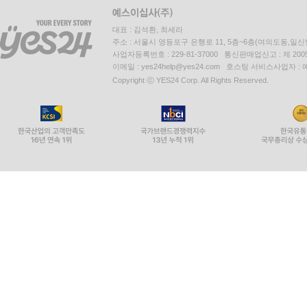
대표 : 김석환, 최세라
주소 : 서울시 영등포구 은행로 11, 5층~6층(여의도동,일신
사업자등록번호 : 229-81-37000 통신판매업신고 : 제 200
이메일 : yes24help@yes24.com 호스팅 서비스사업자 :
Copyright ⓒ YES24 Corp. All Rights Reserved.