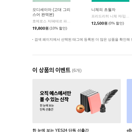
오디세이아 (고대 그리
니체의 초월자
스어 완역본)
프리드리히 니체 저/김철 편역
호메로스 저/페테르 파울 루벤스 그림/박문재 역
현대지성
|
12,500
원
(0% 할인)
19,800
원
(10% 할인)
검색 페이지에서 선택된 태그에 등록된 더 많은 상품을 확인해 
이 상품의 이벤트
(6개)
한 눈에 보는 YES24 단독 선출간
e