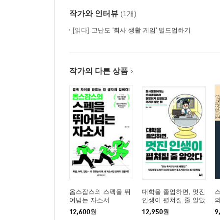
작가와 인터뷰
(1개)
[읽다]
고난도 '회사 생활 게임' 빌드업하기
작가의 다른 상품
옴스잡스의 스펙을 뛰
대학을 졸업하면, 멋진
어넘는 자소서
인생이 펼쳐질 줄 알았
의
다
12,600
원
12,950
원
9