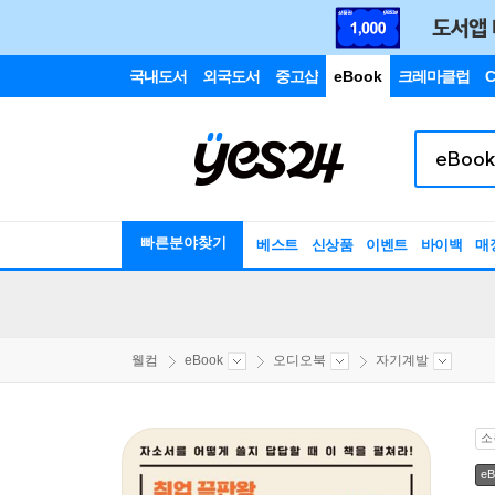
국내도서
외국도서
중고샵
eBook
크레마클럽
C
빠른분야찾기
베스트
신상품
이벤트
바이백
매
웰컴
eBook
오디오북
자기계발
소
eB