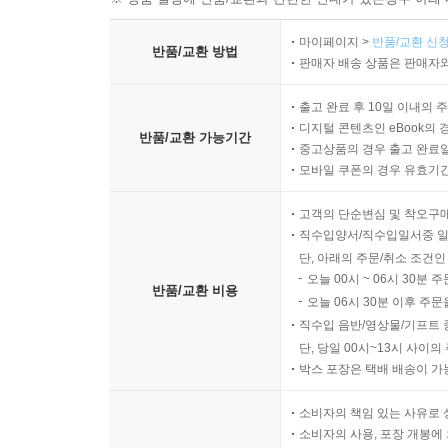
마이페이지 >
반품/교환 신청
반품/교환 방법
판매자 배송 상품은 판매자와
출고 완료 후 10일 이내의 
디지털 콘텐츠인 eBook의 
반품/교환 가능기간
중고상품의 경우 출고 완료일
모바일 쿠폰의 경우 유효기간(
고객의 단순변심 및 착오구
직수입양서/직수입일서중 일
단, 아래의 주문/취소 조건인
오늘 00시 ~ 06시 30분 
반품/교환 비용
오늘 06시 30분 이후 주문
직수입 음반/영상물/기프트 
단, 당일 00시~13시 사이
박스 포장은 택배 배송이 가
소비자의 책임 있는 사유로 
소비자의 사용, 포장 개봉에 