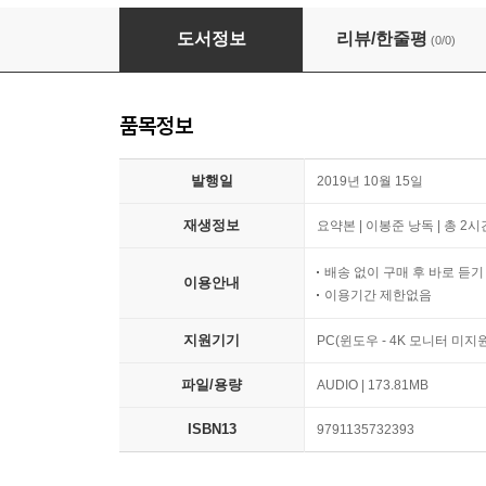
취업 끝판왕 옴스에게 배우는 스펙을 뛰어넘는 
도서정보
리뷰/한줄평
(0/0)
품목정보
발행일
2019년 10월 15일
재생정보
요약본 | 이봉준 낭독 | 총 2시
배송 없이 구매 후 바로 듣
이용안내
이용기간 제한없음
지원기기
PC(윈도우 - 4K 모니터 미
파일/용량
AUDIO | 173.81MB
ISBN13
9791135732393