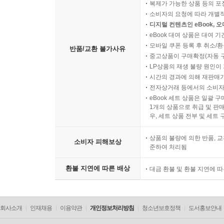
복제가 가능한 상품 등의 포장을 
소비자의 요청에 따라 개별
디지털 컨텐츠인 eBook, 
eBook 대여 상품은 대여 기
모바일 쿠폰 등록 후 취소/환
반품/교환 불가사유
중고상품이 구매확정(자동 
LP상품의 재생 불량 원인이 기
시간의 경과에 의해 재판매가
전자상거래 등에서의 소비자
eBook 세트 상품은 일괄 
1개의 상품으로 취급 및 판매
우, 세트 상품 전부 및 세트
상품의 불량에 의한 반품, 교
소비자 피해보상
준하여 처리됨
환불 지연에 따른 배상
대금 환불 및 환불 지연에 
회사소개
인재채용
이용약관
개인정보처리방침
청소년보호정책
도서홍보안내