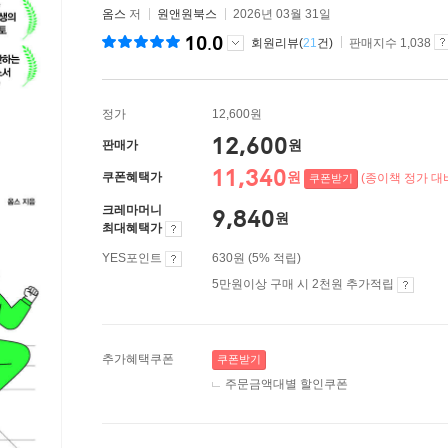
옴스
저
원앤원북스
2026년 03월 31일
10.0
회원리뷰(
21
건)
판매지수 1,038
정가
12,600원
12,600
원
판매가
11,340
원
쿠폰혜택가
(종이책 정가 대비
쿠폰받기
크레마머니
9,840
원
최대혜택가
YES포인트
630원 (5% 적립)
5만원이상 구매 시 2천원 추가적립
추가혜택쿠폰
쿠폰받기
주문금액대별 할인쿠폰