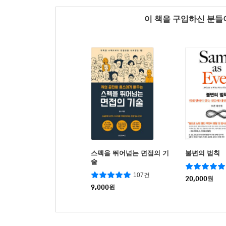
이 책을 구입하신 분
스펙을 뛰어넘는 면접의 기
불변의 법칙
술
107건
20,000
원
9,000
원