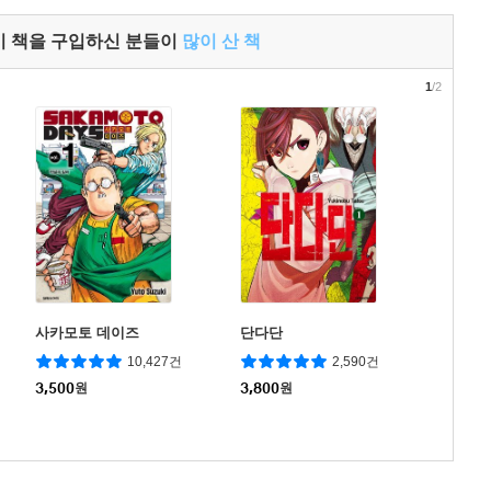
이 책을 구입하신 분들이
많이 산 책
1
/2
사카모토 데이즈
단다단
10,427건
2,590건
3,500
원
3,800
원