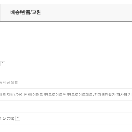
배송/반품/교환
기
능 제공 안함
니터 미지원) /아이폰 /아이패드 /안드로이드폰 /안드로이드패드 /전자책단말기(저사양 기기 
A4 약 72쪽