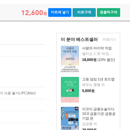
12,600
카트에 넣기
바로구매
원클릭구매
원
이 분야 베스트셀러
더보기
사람의 마지막 직업
앨리슨 J. 퓨 저/김재경 역
18,000
원
(10% 할인)
고등 담임 1년 로드맵
배우는 몽쌤 저
5,000
원
사용 불가) /PC(Mac)
이것이 금융논술이다
10.0 금융기관·금융공
기업 편
김정환 저