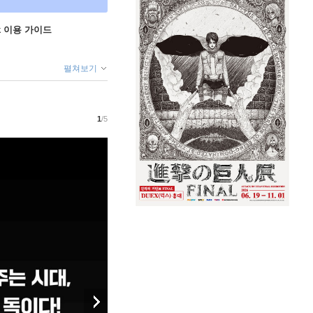
ok 이용 가이드
펼쳐보기
1
/5