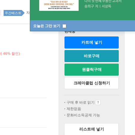
자기계발 187위
주간베스트
오늘은 그만 보기
판매중
카트에 넣기
 46% 할인)
바로구매
원클릭구매
크레마클럽 신청하기
구매 후 바로 읽기
제한없음
문화비소득공제 가능
리스트에 넣기