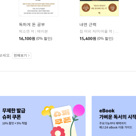
독하게 돈 공부
내면 근력
히읏
박소연 저
메이븐
짐 머피 저/지여울 역
윌북(willboo
|
|
|
16,100
원
(0% 할인)
15,400
원
(0% 할인)
보세요.
전체보기