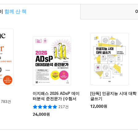
들이
함께 산 책
이지패스 2026 ADsP 데이
[단독] 인공지능 시대 대학
터분석 준전문가 (수험서
글쓰기
783건
앱 제공)
12,000
원
217건
24,000
원