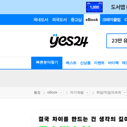
국내도서
외국도서
중고샵
eBook
크레마클럽
C
빠른분야찾기
베스트
신상품
이벤트
바이백
매
웰컴
eBook
자기계발
취업/직업의세계