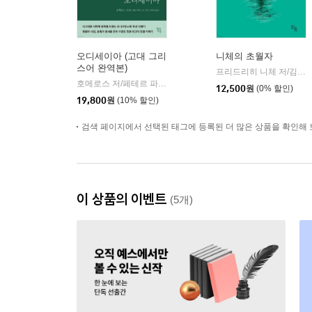
오디세이아 (고대 그리
니체의 초월자
스어 완역본)
프리드리히 니체 저/김철 편역
호메로스 저/페테르 파울 루벤스 그림/박문재 역
현대지성
|
12,500
원
(0% 할인)
19,800
원
(10% 할인)
검색 페이지에서 선택된 태그에 등록된 더 많은 상품을 확인해 
이 상품의 이벤트
(5개)