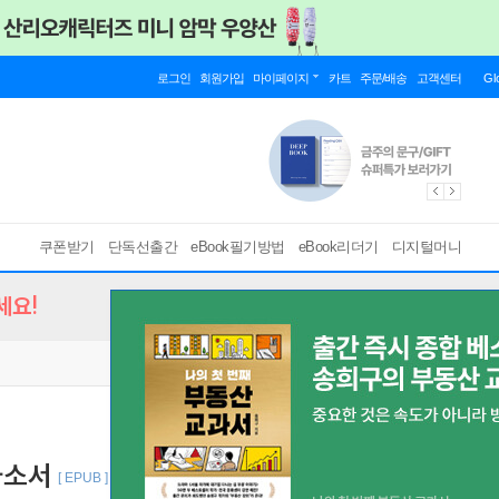
로그인
회원가입
마이페이지
카트
주문/배송
고객센터
Gl
쿠폰받기
단독선출간
eBook필기방법
eBook리더기
디지털머니
세요!
자소서
[ EPUB ]