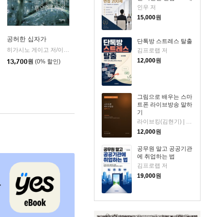
인우 저
15,000
원
공허한 십자가
단톡방 스트레스 탈출
k)
히가시노 게이고 저/이선희 역
자음과모음
|
김프로랩 저
12,000
원
13,700
원
(0% 할인)
그림으로 배우는 스마
트폰 라이브방송 말하
기
라이브킹(김현기) | 홈쇼핑·라이브커머스 30년 방송 제작자이자 교육자. 스마트폰 콘텐츠 교육 전문. 저
12,000
원
공무원 말고 공공기관
에 취업하는 법
김프로랩 저
19,000
원