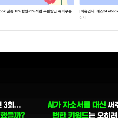
Book 전종 10%할인+5%적립 무한발급 슈퍼쿠폰
[이용안내] 예스24 eBo
시
상시