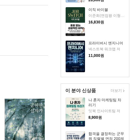
28,000
원
이직 바이블
이준희(면접왕 이형) 저
16,830
원
프라이버시 엔지니어
넥스트북 워크맵 저
11,000
원
이 분야 신상품
더보기
나 혼자 마케팅팀 차
리기
잇북 인사이트팀 저
8,900
원
합격을 결정하는 군무
원 직렬별 면접 200제