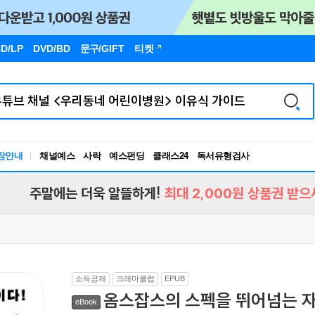
D/LP
DVD/BD
문구
/GIFT
티켓
독서유형검사
장안내
채널예스
사락
예스펀딩
클래스24
RBTI Lab
독서유형검사
주말에는 더욱 알뜰하게!
최대 2,000원 상품권 받으
소득공제
크레마클럽
EPUB
옴스잡스의 스펙을 뛰어넘는 
eBook