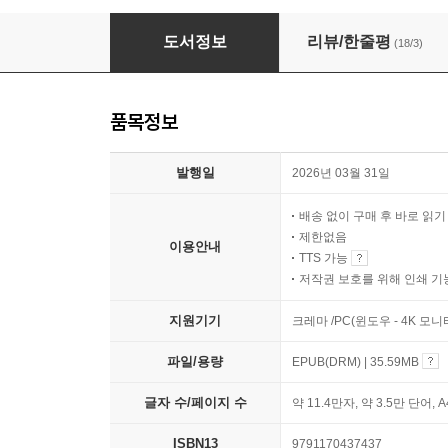
옴스잡스의 스펙을 뛰어넘는 자소서
도서정보
리뷰/한줄평
(18/3)
품목정보
발행일
2026년 03월 31일
배송 없이 구매 후 바로 읽
제한없음
이용안내
TTS 가능
저작권 보호를 위해 인쇄 기
지원기기
크레마 /PC(윈도우 - 4K 모
파일/용량
EPUB(DRM) | 35.59MB
글자 수/페이지 수
약 11.4만자, 약 3.5만 단어, 
ISBN13
9791170437437