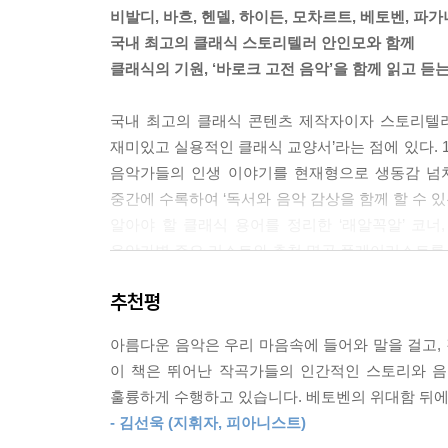
---「시대를 초월한 음악의 헌정, 바흐」중에서
비발디, 바흐, 헨델, 하이든, 모차르트, 베토벤, 파
국내 최고의 클래식 스토리텔러 안인모와 함께
시력이 급격히 저하된 헨델은 바흐처럼 백내장 수술
클래식의 기원, ‘바로크 고전 음악’을 함께 읽고 듣는
인 안과 의사 테일러였어요. 헨델은 더 이상 아무것도
속에서 지내게 됩니다. 의사 테일러는 자신이 음악사
국내 최고의 클래식 콘텐츠 제작자이자 스토리텔
아이들과의 약속을 지키기 위해 매해 직접 오르간을 
재미있고 실용적인 클래식 교양서’라는 점에 있다. 1권
막 곡 ‘아멘 합창’의 마지막 마디를 마치자마자 쓰
음악가들의 인생 이야기를 현재형으로 생동감 넘치
중간에 수록하여 ‘독서와 음악 감상을 함께 할 수 
---「음악의 메시아, 멋쟁이 코즈모폴리턴 헨델」중에서
알아야 할 클래식 용어를 정리한 ‘래알꼭알’ 코너
음악가별 주요 리스트와 추천 명곡 플레이리스트를
추천평
2권 ‘고전의 전당 편’ 출간을 기념하여 현재
피아니스트이자 지휘자 김선욱, 바이올리니스트 대니구
아름다운 음악은 우리 마음속에 들어와 말을 걸고, 
밴드 ‘호피폴라’의 멤버이자 첼리스트 홍진호의 추천
이 책은 뛰어난 작곡가들의 인간적인 스토리와 음
훌륭하게 수행하고 있습니다. 베토벤의 위대함 뒤에
임동혁, 조성진, 임윤찬 등 세계적으로 화제가 
- 김선욱 (지휘자, 피아니스트)
예술사적으로 가장 중요하고 가치 있는 바로크 고전 