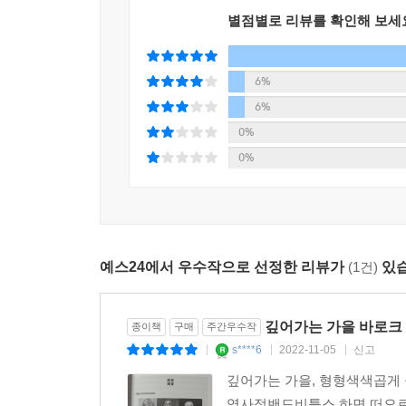
별점별로 리뷰를 확인해 보세
6%
6%
0%
0%
예스24에서 우수작으로 선정한 리뷰가
(1건)
있습
깊어가는 가을 바로크 
종이책
구매
주간우수작
s****6
2022-11-05
신고
|
|
|
깊어가는 가을, 형형색색곱게 
역사적밴드비틀스 하면 떠오르