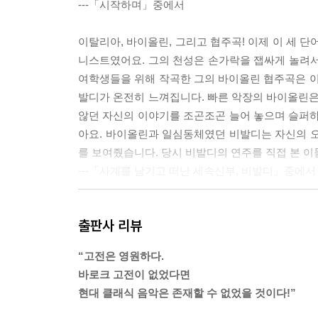
---「시작하며」중에서
이탈리아, 바이올린, 그리고 협주곡! 이제 이 세 
니스트였어요. 그의 천성은 손가락을 잽싸게 놀려서
여학생들을 위해 작곡한 그의 바이올린 협주곡은 이
발디가 온전히 느껴집니다. 빠른 악장의 바이올린은
않던 자신의 이야기를 조곤조곤 늘어 놓으며 슬퍼하는
아요. 바이올린과 일심동체였던 비발디는 자신의 오
를 보여줬습니다. 당시 비발디의 연주를 직접 본 이
---「사계를 남기고 떠난 세속신부, 비발디」중에서
바흐의 건강 상태가 급격히 나빠지면서 성 토마스
출판사 리뷰
는 생각에 아들과 제자들에게 남길 것들을 본격적
니다. 평생 달밤에 촛불 하나에 의지하며 주경야독
“고전은 영원하다.
라이프치히를 방문한 영국인 의사 테일러에게 수술을 
바로크 고전이 없었다면
후, 바흐는 눈의 붕대를 풀자마자 이렇게 말해요. 
현대 클래식 음악은 존재할 수 없었을 것이다!”
국 영원히 시력을 잃게 됩니다. 바흐는 걱정하는 