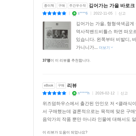
깊어가는 가을 바로크 
종이책
구매
주간우수작
s****6
2022-11-05
신고
|
|
|
깊어가는 가을, 형형색색곱게 
역사적밴드비틀스 하면 떠오르
있습니다. 왼쪽부터 비발디, 
가니니가...
더보기
37명
이 이 리뷰를 추천합니다.
리뷰
eBook
구매
n*****h
2026-02-12
신고
|
|
|
위즈덤하우스에서 출간된 안인모 저 <클래식이
서 구매했는데 결론적으로는 목적에 맞은 구매였다
음악가의 작품 뿐만 아니라 인물에 대해서도 
이 리뷰가 도움이 되었나요?