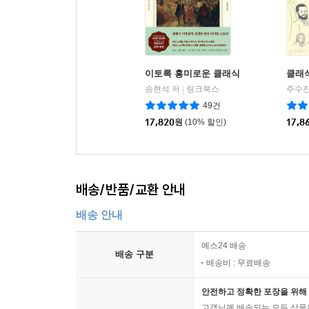
이토록 흥미로운 클래식
클래식
송현석 저
링크북스
주수진
|
49건
17,820
원
(10% 할인)
17,8
배송/반품/교환 안내
배송 안내
예스24 배송
배송 구분
배송비 : 무료배송
안전하고 정확한 포장을 위해 
고객님께 배송되는 모든 상품을