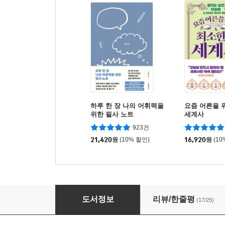
하루 한 장 나의 어휘력을
요즘 어른을 
위한 필사 노트
세계사
923건
21,420
원
(10% 할인)
16,920
원
(10
클래식이 알고 싶다 : 고전의 전당 편
도서정보
리뷰/한줄평
(17/25)