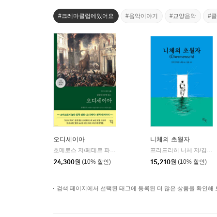
#크레마클럽에있어요
#음악이야기
#교양음악
#
오디세이아
니체의 초월자
호메로스 저/페테르 파울 루벤스 그림/박문재 역
현대지성
프리드리히 니체 저/김철 편역
|
24,300
원
(10% 할인)
15,210
원
(10% 할인)
검색 페이지에서 선택된 태그에 등록된 더 많은 상품을 확인해 