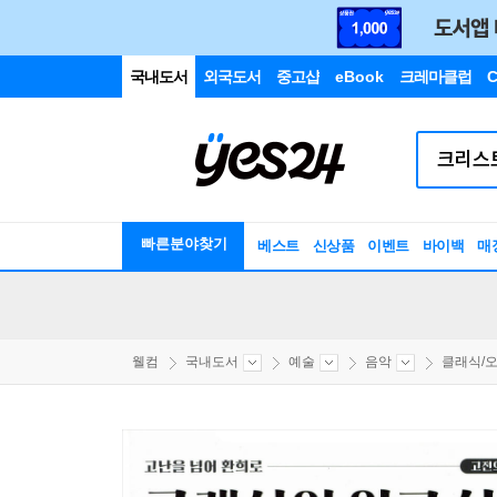
국내도서
외국도서
중고샵
eBook
크레마클럽
C
빠른분야찾기
베스트
신상품
이벤트
바이백
매
웰컴
국내도서
예술
음악
클래식/