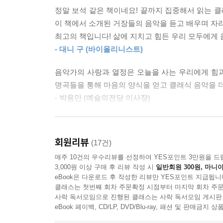
누구나 ‘클래식 마니아’ ‘클래식 좀 아는 사람'이 될 
정말 보석 같은 책이네요! 끝까지 집중해서 읽는 클
이 책에서 소개된 거장들의 음악을 듣고 배우며 자라
“위대한 음악가들의 인생은 곧 그들의 작품이 되었다
최고의 책입니다! 삶에 지치고 힘든 우리 모두에게
바로크 고전 거장들에 대한
- 대니 구 (바이올리니스트)
가장 깊이 있고 섬세한 탐구의 결정체!
음악가의 사랑과 열정은 오늘을 사는 우리에게 힘과
“베토벤 음악은 너무 길고 지루해.”
명곡들을 통해 마음의 양식을 얻고 클래식 음악을 
“비발디 하면 「사계」 밖에 기억이 안 나”
- 박용만 (예술의전당 이사장)
매사에 예민했던 음악가들에게서 비쳐지는 음악을
대중들에게 바로크 고전 시대 음악가들에 대해 물으
따뜻하고 자상한 음악들에 또 한 번 감동하게 됩니다
음악과 당시 음악가들이 지닌 다채로운 매력을 대
회원리뷰
(17건)
수 있는 기회가 되기를 바랍니다.
음악에서만큼은 솔직하고 자유로웠던 비발디, '음악
매주 10건의 우수리뷰를 선정하여 YES포인트 3만원을 드
- 홍진호 (첼리스트, ‘호피폴라’ 멤버)
대중의 취향을 정확하게 꿰뚫은 타고난 흥행사이자 
3,000원 이상 구매 후 리뷰 작성 시
일반회원 300원, 마니아
일상과 고민을 21세기를 살아가는 독자들의 감수성
eBook은 다운로드 후 작성한 리뷰만 YES포인트 지급됩니
병약했지만 마음만은 누구보다도 강하고 자신감 넘쳤
클래스는 첫번째 회차 주문확정 시점부터 마지막 회차 주문
사락 독서모임으로 진행된 클래스는 사락 독서모임 게시판
위한 기부 천사였던 파가니니까지 음악 교과서에
eBook 페이백, CD/LP, DVD/Blu-ray, 패션 및 판매금
조명했다는 점에서 이 책의 의의가 있다. 한마디로 