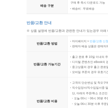
구매 후 즉시 다운로드 가능
배송 구분
배송비 : 무료배송
반품/교환 안내
※ 상품 설명에 반품/교환과 관련한 안내가 있는경우 아래 
마이페이지 >
반품/교환 신청
반품/교환 방법
판매자 배송 상품은 판매자와
출고 완료 후 10일 이내의 
디지털 콘텐츠인 eBook의 
반품/교환 가능기간
중고상품의 경우 출고 완료일
모바일 쿠폰의 경우 유효기간(
고객의 단순변심 및 착오구
직수입양서/직수입일서중 일
단, 아래의 주문/취소 조건인
오늘 00시 ~ 06시 30분 
반품/교환 비용
오늘 06시 30분 이후 주문