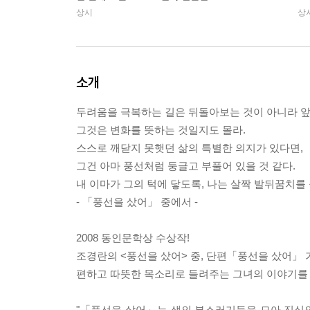
상시
상
소개
두려움을 극복하는 길은 뒤돌아보는 것이 아니라 앞으
그것은 변화를 뜻하는 것일지도 몰라.
스스로 깨닫지 못햇던 삶의 특별한 의지가 있다면,
그건 아마 풍선처럼 둥글고 부풀어 있을 것 같다.
내 이마가 그의 턱에 닿도록, 나는 살짝 발뒤꿈치를 
- 「풍선을 샀어」 중에서 -
2008 동인문학상 수상작!
조경란의 <풍선을 샀어> 중, 단편「풍선을 샀어」 
편하고 따뜻한 목소리로 들려주는 그녀의 이야기를 
"「풍선을 샀어」는 생의 부스러기들을 모아 진심