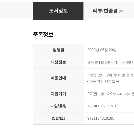
풍선을 샀어 - 풍선을 샀어
도서정보
리뷰/한줄평
(0/0)
품목정보
발행일
2009년 06월 23일
재생정보
완독본 | 은정(나 역),이재범(J 
배송 없이 구매 후 바로 듣
이용안내
이용기간 제한없음
지원기기
PC(윈도우 - 4K 모니터 미
파일/용량
AUDIO | 69.56MB
ISBN13
9791134318185