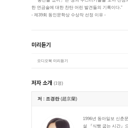
한 연금술에 대한 찬탄 어린 발견들의 기록이다."
- 제39회 동인문학상 수상작 선정 이유 -
미리듣기
오디오북 미리듣기
저자 소개
(1명)
저 :
조경란
(趙京蘭)
1996년 동아일보 신춘
설 『식빵 굽는 시간』