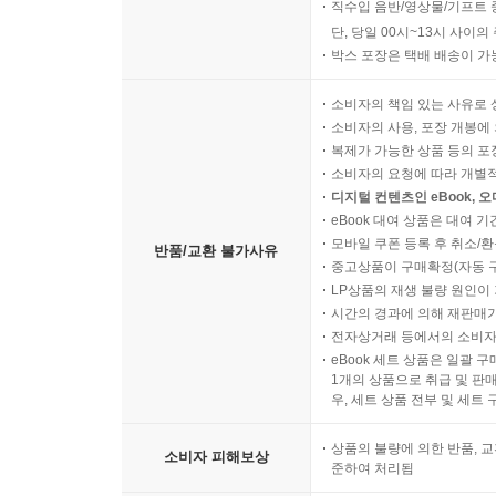
직수입 음반/영상물/기프트 
단, 당일 00시~13시 사이
박스 포장은 택배 배송이 가
소비자의 책임 있는 사유로 
소비자의 사용, 포장 개봉에 
복제가 가능한 상품 등의 포장을 
소비자의 요청에 따라 개별
디지털 컨텐츠인 eBook, 
eBook 대여 상품은 대여 기
모바일 쿠폰 등록 후 취소/환
반품/교환 불가사유
중고상품이 구매확정(자동 
LP상품의 재생 불량 원인이 기
시간의 경과에 의해 재판매가
전자상거래 등에서의 소비자
eBook 세트 상품은 일괄 
1개의 상품으로 취급 및 판매
우, 세트 상품 전부 및 세트
상품의 불량에 의한 반품, 교
소비자 피해보상
준하여 처리됨