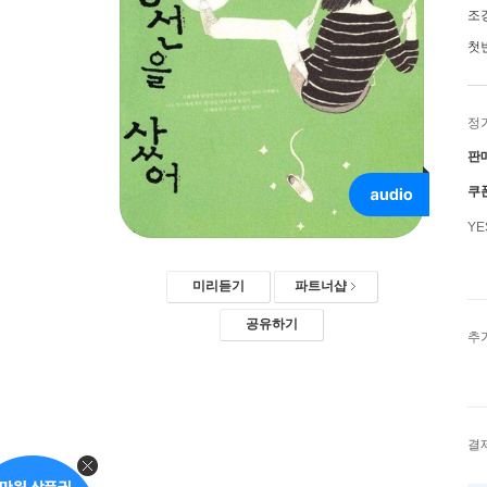
조
첫
정
판
쿠
Y
미리듣기
파트너샵
공유하기
추
결