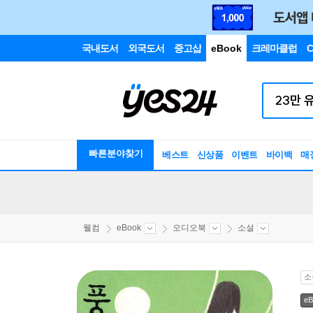
국내도서
외국도서
중고샵
eBook
크레마클럽
C
빠른분야찾기
베스트
신상품
이벤트
바이백
매
웰컴
eBook
오디오북
소설
소
eB