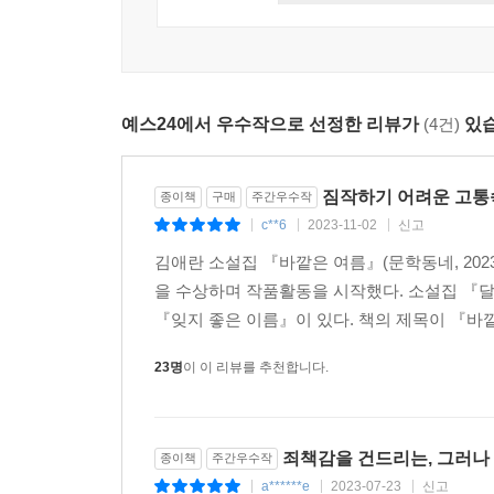
무언가를 잃은 뒤 어찌할 바 모른 채, 어디로 
질문이기도 하다. 병에 걸린 강아지를 잃고 혼자 
모습에서(「건너편」) 우리가 눈을 떼지 못하는 건,
전 움켜잡은 게 차가운 물이 아닌 사람의 온기였던 
예스24에서 우수작으로 선정한 리뷰가
(4건)
있습
그리고 다른 한편으로 ‘시차’는 그간 익숙하게 여
예가 될 수 있겠다. 여기서 시차는 잘 안다고 여
짐작하기 어려운 고
종이책
구매
주간우수작
일어난다. 그 사건의 목격자인 ‘나’의 아들 ‘재이
c**6
2023-11-02
신고
|
|
|
편견에 둘러싸인다. 그러나 김애란은 그런 편견들 
김애란 소설집 『바깥은 여름』(문학동네, 20
‘소수자’를, ‘타인’을 옭아맸을 가능성에 대해 묻는
을 수상하며 작품활동을 시작했다. 소설집 『달
우리는 “가뿐하게 요약하고 판정”하며 “타인을 가
『잊지 좋은 이름』이 있다. 책의 제목이 『바깥
그러니 『바깥은 여름』은, 잘 안다고 생각한 
둘러싸인 타인에게 다가가기 위해, 이미 존재하는
23명
이 이 리뷰를 추천합니다.
출연한 한 팟캐스트 방송에서 작가가 ‘소재를 이야
배어 있다.
죄책감을 건드리는, 그러나
종이책
주간우수작
이번 소설집에 수록된 대다수의 작품들이 최근 삼
a******e
2023-07-23
신고
|
|
|