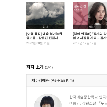
읽다
읽다
[여행 특집] 예측 불가능한
[책이 뭐길래] ‘작가의 말
즐거움 - 장유진 편집자
읽고 시집을 사요 – 김지
편
2022년 08월 11일
2019년 12월 12일
저자 소개
(1명)
저 :
김애란
(Ae-Ran Kim)
한국예술종합학교 연극원
여름』, 장편소설 『두근