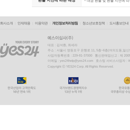
환불 지연에 따른 배상
대금 환불 및 환불 지연에 
회사소개
인재채용
이용약관
개인정보처리방침
청소년보호정책
도서홍보안내
대표 : 김석환, 최세라
주소 : 서울시 영등포구 은행로 11, 5층~6층(여의도동,일신
사업자등록번호 : 229-81-37000 통신판매업신고 : 제 200
이메일 : yes24help@yes24.com 호스팅 서비스사업자 :
Copyright ⓒ YES24 Corp. All Rights Reserved.