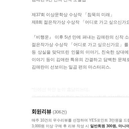
정 들이 지금 내 눈빛에 관여하고, 인상에 참여한다
깊숙한 곳에서 공기처럼 배어 나왔다.
제37회 이상문학상 수상작 「침묵의 미래」
---「풍경의 쓸모」중에서
제8회 젊은작가상 수상작 「어디로 가고 싶으신가
나는 늘 당신의 그런 영민함이랄까 재치에 반했지만
『비행운』 이후 5년 만에 펴내는 김애란의 신작 
그게 타인을 가장 쉬운 방식으로 이해하는, 한 개인
젊은작가상 수상작 「어디로 가고 싶으신가요」를 
---「가리는 손」중에서
등 상실을 맞닥뜨린 인물의 이야기, 친숙한 상대에
이야기 등이 김애란 특유의 간결하고 담백한 문체로 
위안이 된 건 아니었다. 이해받는 느낌이 들었다거나
김애란이 선보이는 일곱 편의 마스터피스.
특별한 자질을 발견했는데, 그건 다름아닌 ‘예의’였다
---「어디로 가고 싶으신가요」중에서
“안에선 하얀 눈이 흩날리는데,
구 바깥은 온통 여름일 누군가의 시차를 상상했다.”
회원리뷰
풍경이, 계절이, 세상이 우리만 빼고 자전하는 듯
(306건)
시간은 끊임없이 앞을 향해 뻗어나가는데
매주 10건의 우수리뷰를 선정하여 YES포인트 3만원을 드
3,000원 이상 구매 후 리뷰 작성 시
일반회원 300원, 마니아
어느 한 순간에 붙들린 채 제자리에 멈춰 설 수밖에 