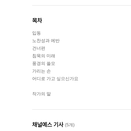
목차
입동
노찬성과 에반
건너편
침묵의 미래
풍경의 쓸모
가리는 손
어디로 가고 싶으신가요
작가의 말
채널예스 기사
(5개)