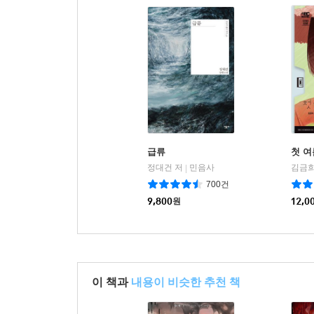
급류
첫 여
정대건 저
민음사
김금희
|
700건
9,800
원
12,0
이 책과
내용이 비슷한 추천 책