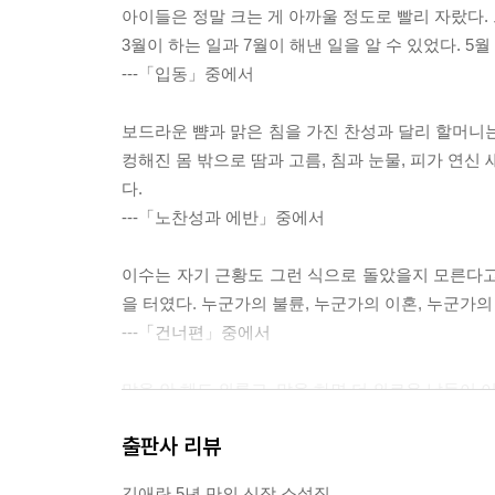
아이들은 정말 크는 게 아까울 정도로 빨리 자랐다. 
3월이 하는 일과 7월이 해낸 일을 알 수 있었다. 5
---「입동」중에서
보드라운 뺨과 맑은 침을 가진 찬성과 달리 할머니는
컹해진 몸 밖으로 땀과 고름, 침과 눈물, 피가 연신
다.
---「노찬성과 에반」중에서
이수는 자기 근황도 그런 식으로 돌았을지 모른다고
을 터였다. 누군가의 불륜, 누군가의 이혼, 누군가의
---「건너편」중에서
말을 안 해도 외롭고, 말을 하면 더 외로운 날들이 
---「침묵의 미래」중에서
출판사 리뷰
그럴 땐 ‘과거’가 지나가고 사라지는 게 아니라 차오
김애란 5년 만의 신작 소설집