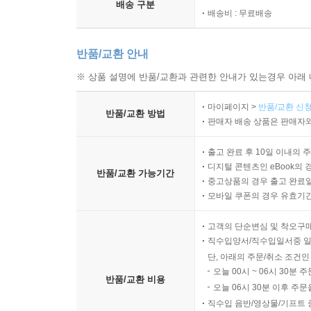
배송 구분
배송비 : 무료배송
반품/교환 안내
※ 상품 설명에 반품/교환과 관련한 안내가 있는경우 아래 
마이페이지 >
반품/교환 신청
반품/교환 방법
판매자 배송 상품은 판매자와
출고 완료 후 10일 이내의 
디지털 콘텐츠인 eBook의 
반품/교환 가능기간
중고상품의 경우 출고 완료일
모바일 쿠폰의 경우 유효기간(
고객의 단순변심 및 착오구
직수입양서/직수입일서중 일
단, 아래의 주문/취소 조건인
오늘 00시 ~ 06시 30분 
반품/교환 비용
오늘 06시 30분 이후 주문
직수입 음반/영상물/기프트 