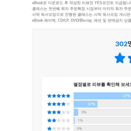
eBook은 다운로드 후 작성한 리뷰만 YES포인트 지급됩니
그때 우리는 어디로 갈 수 있을까
클래스는 첫번째 회차 주문확정 시점부터 마지막 회차 주문
사락 독서모임으로 진행된 클래스는 사락 독서모임 게시판
김애란은 수록작 가운데 한 편을 표제작으로 삼는 통
eBook 페이백, CD/LP, DVD/Blu-ray, 패션 및 판매금
흩날리는데, 구 바깥은 온통 여름일 누군가의 시차를
누군가의 ‘안’〔內〕을 골똘히 들여다보도록 한다. 
302
뻗어나가는데, 그 흐름을 따라가지 못하고 제자리에
그래서일까. 소설집 처음에 자리한 단편의 제목은 ‘
두 개의 자리에 우리를 위치시키게 될지 모른다.
‘부부’의 자리, 다른 하나는 “거대한 불행에 감염되기
때, 실상 우리의 모습은 전자보다 후자에 가까울지
범위를 넘어섰을 때는 고개 돌려 외면해버리는 우리
별점별로 리뷰를 확인해 보세
그렇지만 소설은 이 외면을 확인하는 데서 멈추
67%
그려진다. 남편을 잃은 후 ‘시리(Siri)’에게 ‘고통에
구하려 자기 삶을 버릴 수 있느냐’는 것이었다. 
27%
있느냐는 것. 그 아득한 질문에 골몰해 있는 ‘나’
5%
계곡물에 잠기며 세상을 향해 손을 내밀었을 지용의
1%
않았을까.
0%