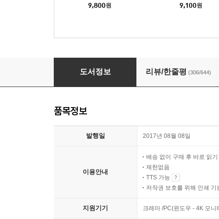
9,800
원
9,100
원
바깥은 여름
도서정보
리뷰/한줄평
(306/644)
품목정보
발행일
2017년 08월 08일
배송 없이 구매 후 바로 읽
제한없음
이용안내
TTS 가능
저작권 보호를 위해 인쇄 기
지원기기
크레마 /PC(윈도우 - 4K 모