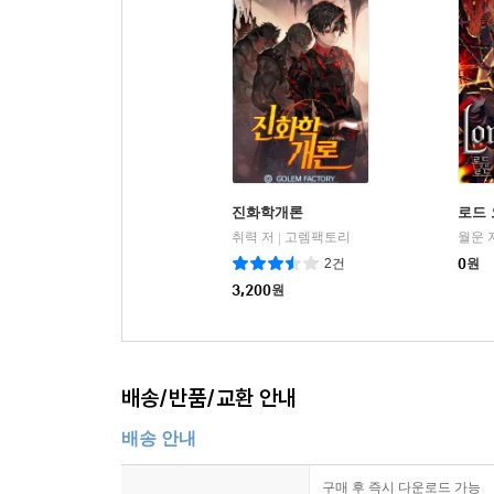
진화학개론
로드 
취력 저
고렘팩토리
월운 
|
2건
0
원
3,200
원
배송/반품/교환 안내
배송 안내
구매 후 즉시 다운로드 가능