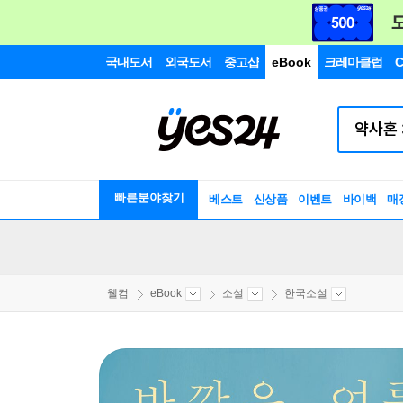
국내도서
외국도서
중고샵
eBook
크레마클럽
C
빠른분야찾기
베스트
신상품
이벤트
바이백
매
웰컴
eBook
소설
한국소설