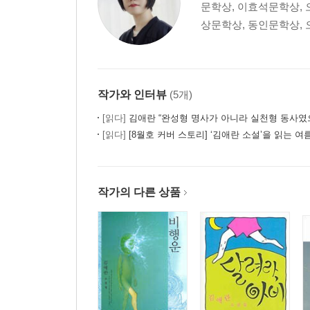
문학상, 이효석문학상, 
상문학상, 동인문학상, 
작가와 인터뷰
(5개)
[읽다]
김애란 “완성형 명사가 아니라 실천형 동사였
[읽다]
[8월호 커버 스토리] ‘김애란 소설’을 읽는 여
작가의 다른 상품