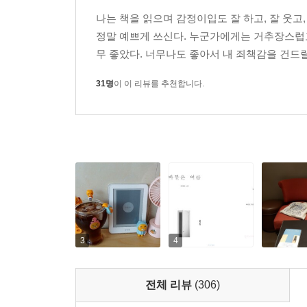
구체적으로 체감할 수밖에 없던 바로 그 시기에 쓰
나는 책을 읽으며 감정이입도 잘 하고, 잘 웃고
내비치기도 한다.
정말 예쁘게 쓰신다. 누군가에게는 거추장스럽고
지금 우리가 발 딛고 서 있는 곳의 이야기를 우리
무 좋았다. 너무나도 좋아서 내 죄책감을 건드릴 
각별한 체험을 선사했다. 이곳이 비록 언제든 쉽게 
소수언어처럼 타인에게 가닿는 게 불가능하게 느껴
31명
이 이 리뷰를 추천합니다.
여름』 안에 담겨 있다.
●
│작가의 말│
여름을 맞는다.
3
4
누군가의 손을 여전히 붙잡고 있거나 놓은
내 친구들처럼
전체 리뷰
(306)
어떤 것은 변하고 어떤 것은 그대로인 채