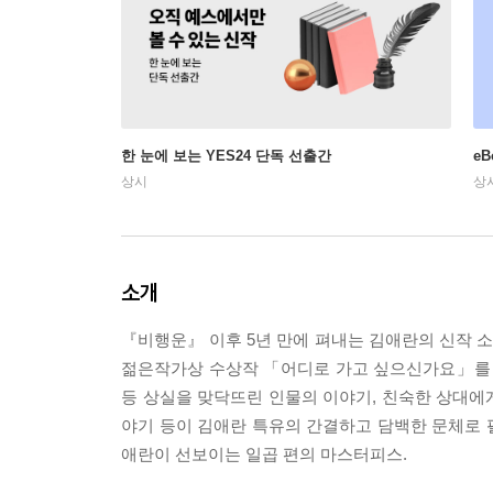
한 눈에 보는 YES24 단독 선출간
e
상시
상
소개
『비행운』 이후 5년 만에 펴내는 김애란의 신작 
젊은작가상 수상작 「어디로 가고 싶으신가요」를 
등 상실을 맞닥뜨린 인물의 이야기, 친숙한 상대에게
야기 등이 김애란 특유의 간결하고 담백한 문체로 펼
애란이 선보이는 일곱 편의 마스터피스.