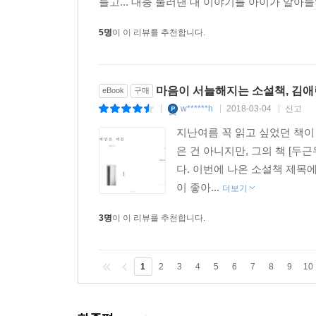
들고... 대충 둘러댄 내 이야기를 아이가 알아들었
올랐을 터였다. 누군가의 불륜, 누군가의 이혼, 누
5명
이 이 리뷰를 추천합니다.
말을 안 해도 외롭고, 말을 하면 더 외로운 날들이 
그럴 땐 ‘과거’가 지나가고 사라지는 게 아니라 차
마음이 서늘해지는 소설책, 김애란
eBook
구매
감정 들이 지금 내 눈빛에 관여하고, 인상에 참여
w******h
2018-03-04
신고
|
|
|
내장 깊숙한 곳에서 공기처럼 배어 나왔다. _「풍
지난여름 꼭 읽고 싶었던 책이
은 건 아니지만, 그의 책 [두
나는 늘 당신의 그런 영민함이랄까 재치에 반했지만
다. 이번에 나온 소설책 제목
그게 타인을 가장 쉬운 방식으로 이해하는, 한 개인
이 좋아...
더보기
위안이 된 건 아니었다. 이해받는 느낌이 들었다거나
3명
이 이 리뷰를 추천합니다.
특별한 자질을 발견했는데, 그건 다름아닌 ‘예의’였
1
2
3
4
5
6
7
8
9
10