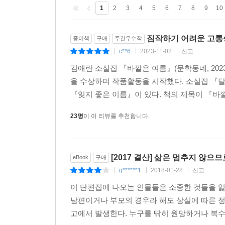
여름을 난다.
1
2
3
4
5
6
7
8
9
10
하지 못한 말과 할 수 없는 말
짐작하기 어려운 고
해선 안 될 말과 해야 할 말은
종이책
구매
주간우수작
c**6
2023-11-02
신고
어느 날 인물이 되어 나타나기도 한다.
|
|
|
김애란 소설집 『바깥은 여름』(문학동네, 20
인물이 사람이 되기 위해
을 수상하며 작품활동을 시작했다. 소설집 『달
필요한 말은 무얼까 고민하다
『잊지 좋은 이름』이 있다. 책의 제목이 『바깥
말보다 다른 것을 요하는 시간과 마주한 뒤
23명
이 이 리뷰를 추천합니다.
멈춰 서는 때가 잦다.
오래전 소설을 마쳤는데도
가끔은 이들이 여전히 갈 곳 모르는 얼굴로
[2017 결산] 삶은 멈추지 않으므
eBook
구매
어딘가를 돌아보고 있는 것처럼 느껴진다.
g******1
2018-01-28
신고
|
|
|
이 단편집에 나오는 인물들은 소중한 것들을 잃
이들 모두 어디에서 온 걸까.
남편이거나 부모의 경우라 해도 상실에 따른 
그리고 이제 어디로 가고 싶을까.
고에서 발생한다. 누구를 딲히 원망하거나 복수의