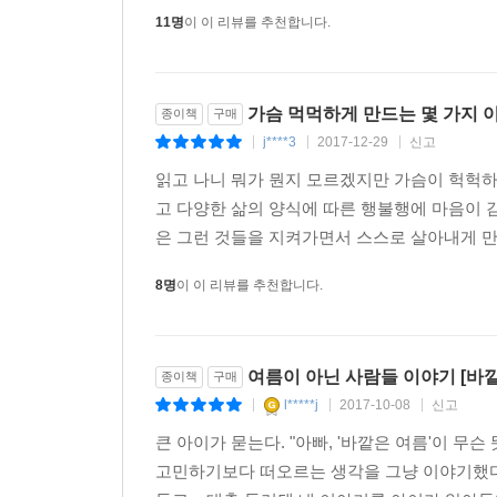
내가 이름 붙인 이들이 줄곧 바라보는 곳이 궁금해
11명
이 이 리뷰를 추천합니다.
이따금 나도 그들 쪽을 향해 고개 돌린다.
2017년 여름
가슴 먹먹하게 만드는 몇 가지 
종이책
구매
김애란
j****3
2017-12-29
신고
|
|
|
읽고 나니 뭐가 뭔지 모르겠지만 가슴이 헉헉하
고 다양한 삶의 양식에 따른 행불행에 마음이 
■ 책 속에서
은 그런 것들을 지켜가면서 스스로 살아내게 만들
아이들은 정말 크는 게 아까울 정도로 빨리 자랐다. 
8명
이 이 리뷰를 추천합니다.
3월이 하는 일과 7월이 해낸 일을 알 수 있었다. 
보드라운 뺨과 맑은 침을 가진 찬성과 달리 할머니는
여름이 아닌 사람들 이야기 [바깥
종이책
구매
물컹해진 몸 밖으로 땀과 고름, 침과 눈물, 피가 
l*****j
2017-10-08
신고
|
|
|
않았다. _「노찬성과 에반」
큰 아이가 묻는다. "아빠, '바깥은 여름'이 무
고민하기보다 떠오르는 생각을 그냥 이야기했다.
이수는 자기 근황도 그런 식으로 돌았을지 모른다