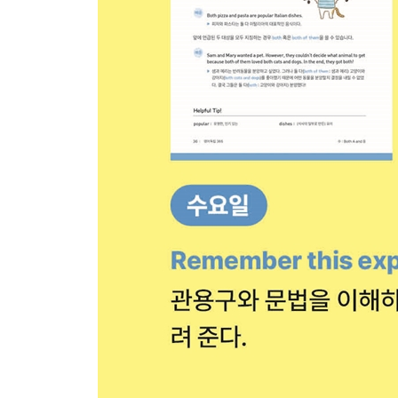
Week 35 - Day 5 The Oxen and the Wheels
Week 35 - Weekend 주요 전치사 07 : FOR
Week 36 - Day 1 There is an elephant in the room.
Week 36 - Day 2 Fabricate
Week 36 - Day 3 Couch potato
Week 36 - Day 4 Few / a few
Week 36 - Day 5 The Farmer and the Stork
Week 36 - Weekend 최고의 순간은 그냥 찾아오지
Week 37 - Day 1 Don’t make a fuss about it.
Week 37 - Day 2 Propensity
Week 37 - Day 3 At the risk of
Week 37 - Day 4 Gorging on
Week 37 - Day 5 The Sheep and the Pig
Week 37 - Weekend 주요 동사 08 : MAKE