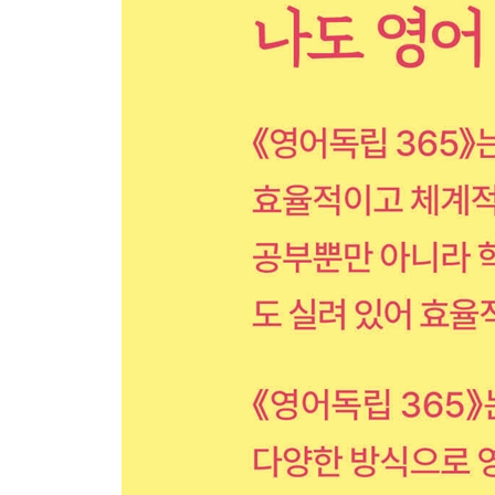
Week 11 - Day 1 Be my guest.
Week 11 - Day 2 Bully
Week 11 - Day 3 Nothing but
Week 11 - Day 4 Alternative to
Week 11 - Day 5 The Boy and the Nuts
Week 11 - Weekend 당장 도움이 안 되어도 영어
Week 12 - Day 1 Don’t beat around the bush.
Week 12 - Day 2 Earnest
Week 12 - Day 3 In spite of
Week 12 - Day 4 접속사 As
Week 12 - Day 5 The Frog and the Ox
Week 12 - Weekend 주요 동사 03 : TAKE
Week 13 - Day 1 I’m on my way.
Week 13 - Day 2 Wander
Week 13 - Day 3 Air grievances