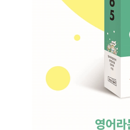
Week 45 - Day 4 The moment when one A
Week 45 - Day 5 A Raven and a Swan
Week 45 - Weekend 주요 전치사 09 : UP
Week 46 - Day 1 He is on the fence.
Week 46 - Day 2 Explicit
Week 46 - Day 3 Nothing to do with
Week 46 - Day 4 Companionship
Week 46 - Day 5 The Salt Merchant and His Donke
Week 46 - Weekend 좋은 게임의 네 가지 요소
Week 47 - Day 1 Don’t take things at face value.
Week 47 - Day 2 Redundant
Week 47 - Day 3 Stumbling block
Week 47 - Day 4 Back up
Week 47 - Day 5 The Lion and the Mosquito
Week 47 - Weekend 주요 동사 10 : COME