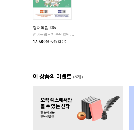
영어독립 365
영어독립단어 콘텐츠팀,신미주 공저
상상스퀘어
|
17,500
원
(0% 할인)
이 상품의 이벤트
(5개)