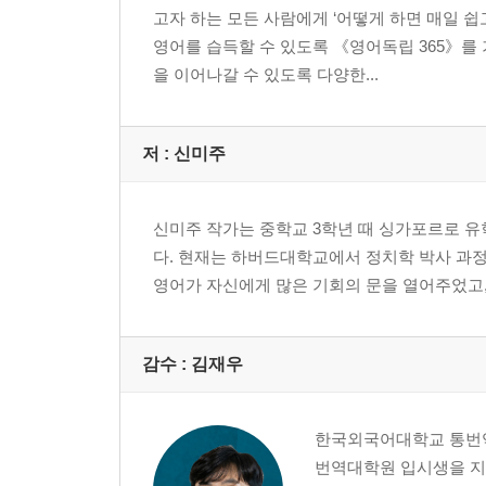
Week 50 - Day 3 Cash cow
고자 하는 모든 사람에게 ‘어떻게 하면 매일 쉽
Week 50 - Day 4 Benefits and protections
영어를 습득할 수 있도록 《영어독립 365》를
Week 50 - Day 5 The Lion, the Bear, and the Fox
을 이어나갈 수 있도록 다양한...
Week 50 - Weekend 주요 전치사 10 : DOWN
Week 51 - Day 1 It slipped my mind.
저 :
신미주
Week 51 - Day 2 Reciprocal
Week 51 - Day 3 Just around the corner
신미주 작가는 중학교 3학년 때 싱가포르로 
Week 51 - Day 4 At the speed of light
다. 현재는 하버드대학교에서 정치학 박사 과정
Week 51 - Day 5 The Rooster and the Jewel
영어가 자신에게 많은 기회의 문을 열어주었고,
Week 51 - Weekend ‘고통 없이는 성취도 없다’
Week 52 - Day 1 I can’t wrap my head around it.
감수 :
김재우
Week 52 - Day 2 Inherent
Week 52 - Day 3 Bread and butter
Week 52 - Day 4 Catch red-handed
한국외국어대학교 통번역
Week 52 - Day 5 The Leap at Rhodes
번역대학원 입시생을 지