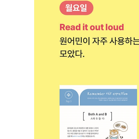
Week 33 - Day 1 Have a change of heart
Week 33 - Day 2 Resolution
Week 33 - Day 3 The naked eye
Week 33 - Day 4 Which
Week 33 - Day 5 The Owl and the Grasshopper
Week 33 - Weekend 집중력을 길러주는 확실한 훈
Week 34 - Day 1 You’re all set.
Week 34 - Day 2 Immune
Week 34 - Day 3 At the expense of
Week 34 - Day 4 Pile on
Week 34 - Day 5 The Wolf and the Donkey
Week 34 - Weekend ‘멀티태스킹’이라는 함정
Week 35 - Day 1 Don’t let negativity get the better o
Week 35 - Day 2 Retirement
Week 35 - Day 3 There is no way
Week 35 - Day 4 Trying to develop something