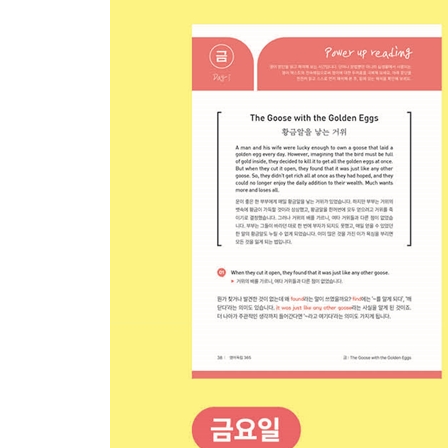
Week 38 - Day 1 Don’t add fuel to the fire.
Week 38 - Day 2 Consistent
Week 38 - Day 3 Bear fruit
Week 38 - Day 4 Symbiosis
Week 38 - Day 5 Two Travelers and the Purse
Week 38 - Weekend 재미없는 일에서 재미를 만
Week 39 - Day 1 Poke one’s nose into everything
Week 39 - Day 2 Stifle
Week 39 - Day 3 As a rule of thumb
Week 39 - Day 4 동명사
Week 39 - Day 5 The Lion and the Donkey
Week 39 - Weekend 자신의 ‘대표 강점’ 알아내는
Week 40 - Day 1 I have a sweet tooth.
Week 40 - Day 2 Exacerbate
Week 40 - Day 3 At a loss for words