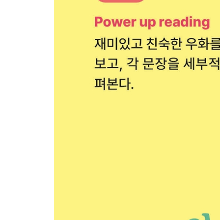
Week 40 - Day 4 A constitute B
Week 40 - Day 5 The Wolf and the Lion
Week 40 - Weekend 주요 전치사 08 : FROM
Week 41 - Day 1 I kept a straight face.
Week 41 - Day 2 Inevitable
Week 41 - Day 3 From the bottom of one’s heart
Week 41 - Day 4 Transition
Week 41 - Day 5 The Rat and the Elephant
Week 41 - Weekend 세상에 하나의 정답은 없다
Week 42 - Day 1 I fought a losing battle.
Week 42 - Day 2 Lament
Week 42 - Day 3 See red
Week 42 - Day 4 Connect the dots in life
Week 42 - Day 5 The Boys and the Frogs
Week 42 - Weekend 주요 동사 09 : LOOK