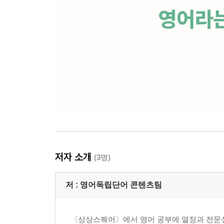
Week 48 - Day 1 One has no choice but to A
Week 48 - Day 2 Tentative
Week 48 - Day 3 Follow suit
Week 48 - Day 4 Indigenous
Week 48 - Day 5 The Monkey and the Camel
Week 48 - Weekend 현재에 집중하게 해주는 세
Week 49 - Day 1 Take it easy.
Week 49 - Day 2 Pioneer
Week 49 - Day 3 Make up one’s mind
Week 49 - Day 4 For the sake of A
저자 소개
(3명)
Week 49 - Day 5 The Donkey, the Fox, and the Lion
Week 49 - Weekend 바보야, 문제는 시스템이야
저 :
영어독립단어 콘텐츠팀
Week 50 - Day 1 I’m falling behind.
Week 50 - Day 2 Discrepancy
〈상상스퀘어〉에서 영어 공부에 열정과 전문성