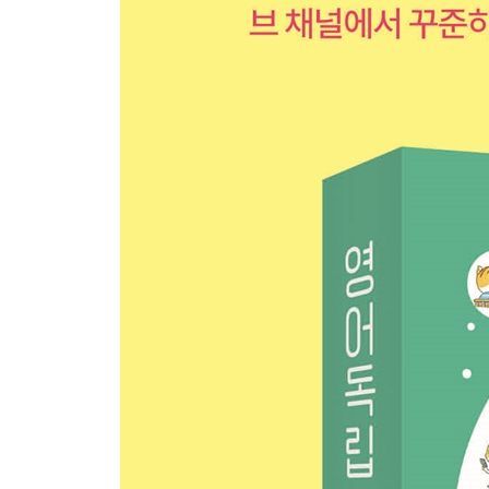
Week 13 - Day 4 As a kid
Week 13 - Day 5 Belling the Cat
Week 13 - Weekend 외국어를 배워야 하는 진짜 
Week 14 - Day 1 Hang in there, things will get bette
Week 14 - Day 2 Justify
Week 14 - Day 3 As if
Week 14 - Day 4 Happen to
Week 14 - Day 5 The Fox and the Grapes
Week 14 - Weekend 언어 습득의 비밀
Week 15 - Day 1 Break a leg!
Week 15 - Day 2 Vague
Week 15 - Day 3 If only
Week 15 - Day 4 Shortsighted perspective
Week 15 - Day 5 The Fly and the Bull
Week 15 - Weekend 주요 전치사 03 : AT