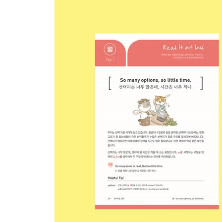
Week 30 - Day 5 The Fisherman and the Little Fish
Week 30 - Weekend 주요 전치사 06 : OF
Week 31 - Day 1 Mind your own business.
Week 31 - Day 2 Accumulate
Week 31 - Day 3 Vicious circle
Week 31 - Day 4 Resonate
Week 31 - Day 5 The Young Crab and His Mother
Week 31 - Weekend 우리 뇌는 잘 때도 공부한다
Week 32 - Day 1 I lost my temper.
Week 32 - Day 2 Indecisive
Week 32 - Day 3 One of the + 최상급(most / -est
Week 32 - Day 4 Nurturing activity
Week 32 - Day 5 The Hare and His Ears
Week 32 - Weekend 주요 동사 07 : GO