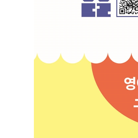
Week 28 - Day 2 Provocative
Week 28 - Day 3 Had better
Week 28 - Day 4 A match those of B
Week 28 - Day 5 The Dog and His Reflection
Week 28 - Weekend 재미있으면 더 잘 기억한다
Week 29 - Day 1 What if I was wrong?
Week 29 - Day 2 Recognize
Week 29 - Day 3 Look forward to
Week 29 - Day 4 As it can
Week 29 - Day 5 The Ant and the Dove
Week 29 - Weekend 15분 만에 똑똑해지는 방법
Week 30 - Day 1 Take advantage of the resources 
Week 30 - Day 2 Contemplate
Week 30 - Day 3 One
Week 30 - Day 4 Remain unanswered