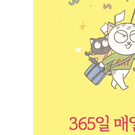
Week 08 - Day 4 Want to avoid becoming A
Week 08 - Day 5 The Fox and the Mask
Week 08 - Weekend 집중이 안 되는 원인을 찾아
Week 09 - Day 1 You made it!
Week 09 - Day 2 Disposition
Week 09 - Day 3 Run out of
Week 09 - Day 4 Turn one's luck around
Week 09 - Day 5 The Snake and the File
Week 09 - Weekend 다시 출발점으로 돌아가자
Week 10 - Day 1 Give the cold shoulder
Week 10 - Day 2 Apparently
Week 10 - Day 3 Look into
Week 10 - Day 4 Result in
Week 10 - Day 5 The Bear and the Two Friends
Week 10 - Weekend 주요 전치사 02 : ON