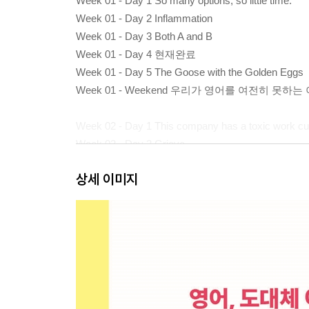
Week 01 - Day 1 So many options, so little time.
Week 01 - Day 2 Inflammation
Week 01 - Day 3 Both A and B
Week 01 - Day 4 현재완료
Week 01 - Day 5 The Goose with the Golden Eggs
Week 01 - Weekend 우리가 영어를 여전히 못하는
Week 02 - Day 1 This company has a toxic work cul
Week 02 - Day 2 Grieve
Week 02 - Day 3 Connect with
상세 이미지
Week 02 - Day 4 명령문
Week 02 - Day 5 The Wolf and the Crane
Week 02 - Weekend 주요 동사 01 : GET
Week 03 - Day 1 Better late than never.
Week 03 - Day 2 Confide
Week 03 - Day 3 Prefer A to B
Week 03 - Day 4 Aware of + 명사