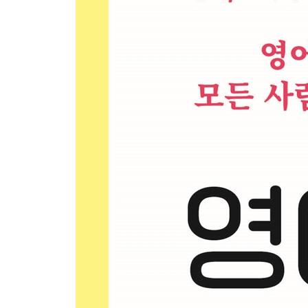
Week 03 - Day 5 The Man and the Snake
Week 03 - Weekend 남이 아니라 자신을 위해 일
Week 04 - Day 1 The fire got out of control.
Week 04 - Day 2 Convince
Week 04 - Day 3 A as well as B
Week 04 - Day 4 Take a break
Week 04 - Day 5 The Lion and the Mouse
Week 04 - Weekend ‘진짜 일’에 몰입할 수 있는
Week 05 - Day 1 Let’s call it a day.
Week 05 - Day 2 Conflict
Week 05 - Day 3 Let’s get it over with!
Week 05 - Day 4 A lead to B
Week 05 - Day 5 The Swallow and the Other Birds
Week 05 - Weekend 주요 전치사 01 : IN