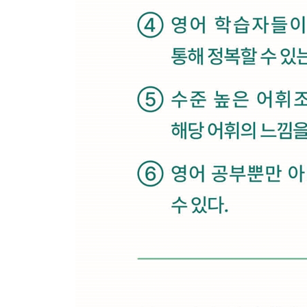
Week 23 - Day 3 The more / -er ~, the more / -er ~
Week 23 - Day 4 It is not until
Week 23 - Day 5 The Fox and the Leopard
Week 23 - Weekend 효율적으로 단어 외우기
Week 24 - Day 1 Don’t mess with him.
Week 24 - Day 2 Subsequent
Week 24 - Day 3 Everyone
Week 24 - Day 4 A is an important part of B
Week 24 - Day 5 The Frog and the Mouse
Week 24 - Weekend 단어를 공부해야 하는 이유
Week 25 - Day 1 I haven’t heard from you for decad
Week 25 - Day 2 Adequate
Week 25 - Day 3 동사원형 -ing
Week 25 - Day 4 In the early days
Week 25 - Day 5 The Wolf in Sheep’s Clothing