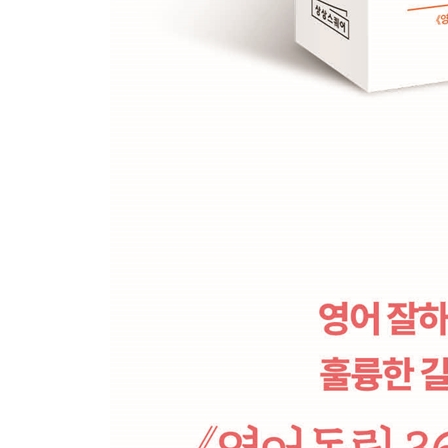
Week 18 - Day 3 Would ~ if ···
Week 18 - Day 4 Known for
Week 18 - Day 5 The Crow and the Pitcher
Week 18 - Weekend 어떻게 호기심을 자극할 수 
Week 19 - Day 1 It’s only a matter of time.
Week 19 - Day 2 Sophisticated
Week 19 - Day 3 Had + 과거분사
Week 19 - Day 4 Rather than
Week 19 - Day 5 The Wild Boar and the Fox
Week 19 - Weekend 시험은 아무 잘못이 없다
Week 20 - Day 1 Fight the enemy where they aren’t
Week 20 - Day 2 Dwindle
Week 20 - Day 3 If I were you
Week 20 - Day 4 Observable shift
Week 20 - Day 5 The Heron