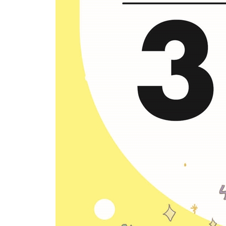
Week 06 - Day 1 You will miss the boat.
Week 06 - Day 2 Majority
Week 06 - Day 3 Either A or B / Neither A nor B
Week 06 - Day 4 Not only A but also B
Week 06 - Day 5 The Mountains in Labor
Week 06 - Weekend 아웃풋이 아니라 인풋을 관리
Week 07 - Day 1 Put yourself in their shoes.
Week 07 - Day 2 Assert
Week 07 - Day 3 No longer
Week 07 - Day 4 Let A creep in
Week 07 - Day 5 The Wolf and the Kid
Week 07 - Weekend 주요 동사 02 : HAVE
Week 08 - Day 1 Speak of the devil.
Week 08 - Day 2 Persist
Week 08 - Day 3 Under the circumstances