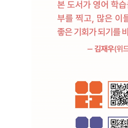
Week 25 - Weekend 주요 전치사 05 : TO
Week 26 - Day 1 Let’s start with the basics!
Week 26 - Day 2 Complacent
Week 26 - Day 3 Have / has + 과거분사
Week 26 - Day 4 As far in a day as
Week 26 - Day 5 The Mother and the Wolf
Week 26 - Weekend 무조건 외울 수밖에 없는 암기
Week 27 - Day 1 I passed the exam with flying color
Week 27 - Day 2 Marginal
Week 27 - Day 3 Make me ~
Week 27 - Day 4 Make a basic point
Week 27 - Day 5 The Rabbit and the Turtle
Week 27 - Weekend 주요 동사 06 : GIVE
Week 28 - Day 1 Under the weather