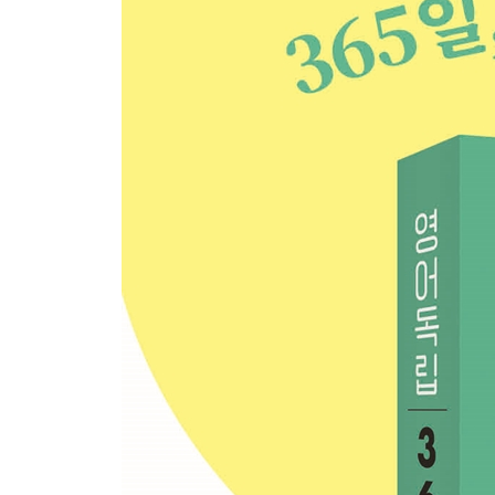
Week 43 - Day 1 Long story short
Week 43 - Day 2 Glance
Week 43 - Day 3 Turn one’s back on someone
Week 43 - Day 4 Reap the benefits
Week 43 - Day 5 The Ant and the Grasshopper
Week 43 - Weekend 핵심은 반복 경험이다
Week 44 - Day 1 See the light at the end of the tunn
Week 44 - Day 2 Omit
Week 44 - Day 3 Something along those lines
Week 44 - Day 4 Weigh up to A
Week 44 - Day 5 The Donkey Carrying the Sacred
Week 44 - Weekend 인생은 습관으로 결정된다
Week 45 - Day 1 Let’s look on the bright side.
Week 45 - Day 2 Homogeneous
Week 45 - Day 3 Gray area