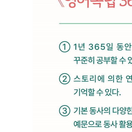
Week 20 - Weekend 주요 전치사 04 : OFF
Week 21 - Day 1 Suddenly everything became crysta
Week 21 - Day 2 Navigate
Week 21 - Day 3 Boring vs Bored · Exciting vs Exci
Week 21 - Day 4 Do not let something cloud you
Week 21 - Day 5 The Stag and the Hunter
Week 21 - Weekend 우리에게 필요한 건 콩글리쉬
Week 22 - Day 1 I can’t afford a car.
Week 22 - Day 2 Prejudice
Week 22 - Day 3 Too A to B
Week 22 - Day 4 Test the limit
Week 22 - Day 5 The Fox and the Goat
Week 22 - Weekend 주요 동사 05 : PUT
Week 23 - Day 1 Now comes the hard part.
Week 23 - Day 2 Proceed