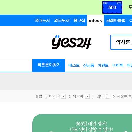
국내도서
외국도서
중고샵
eBook
크레마클럽
C
빠른분야찾기
베스트
신상품
이벤트
바이백
매
웰컴
eBook
외국어
영어
사전/어휘