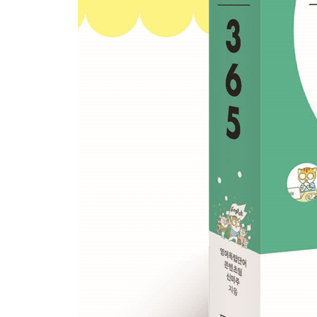
Week 16 - Day 1 Going through a hard time
Week 16 - Day 2 Distinct
Week 16 - Day 3 Be동사 + going to
Week 16 - Day 4 Be dehydrated
Week 16 - Day 5 The Plane Tree
Week 16 - Weekend 기대하면 뇌는 반응한다
Week 17 - Day 1 Cannot stand
Week 17 - Day 2 Modest
Week 17 - Day 3 As much as I’d love to
Week 17 - Day 4 Increased to the point of
Week 17 - Day 5 The Oak and the Reeds
Week 17 - Weekend 주요 동사 04 : TURN
Week 18 - Day 1 Don’t get me wrong.
Week 18 - Day 2 Vulnerable