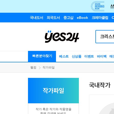
국내도서
외국도서
중고샵
eBook
크레마클럽
C
빠른분야찾기
베스트
신상품
이벤트
바이백
매
웰컴
작가파일
국내작가
작가파일
작가 혹은 작가와 작품명을
함께 검색해 보세요.