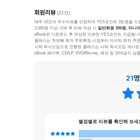
강연하듯이 독자들이 궁금해할 만한 사항들을 친
회원리뷰
도움이 되도록 했다.
(21건)
매주 10건의 우수리뷰를 선정하여 YES포인트 3만원을 드
3,000원 이상 구매 후 리뷰 작성 시
일반회원 300원, 마니아
내용 이해를 위한 주요 등장인물 일러스트와 배경 
eBook은 다운로드 후 작성한 리뷰만 YES포인트 지급됩니
《주석으로 쉽게 읽는 고정욱 삼국지》는 작품의 
클래스는 첫번째 회차 주문확정 시점부터 마지막 회차 주문
부분은 단순화했고, 중간중간 삽입되는 장황한 군
사락 독서모임으로 진행된 클래스는 사락 독서모임 게시판
독자들이 수많은 등장인물과 복잡한 내용의 삼국지
eBook 페이백, CD/LP, DVD/Blu-ray, 패션 및 판매금
이해를 돕기 위해 꼼꼼한 고증을 거쳐 작업한 주요
선보인다.
21
명
별점별로 리뷰를 확인해 보세