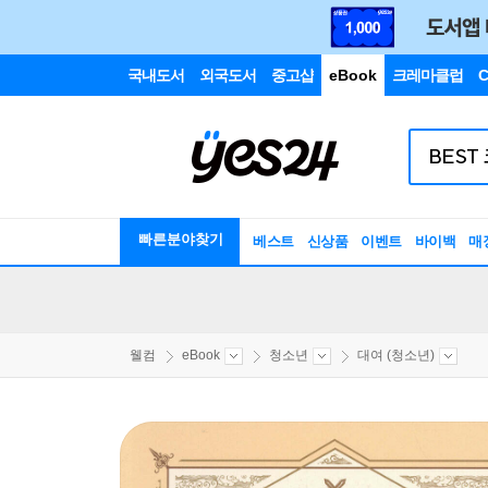
국내도서
외국도서
중고샵
eBook
크레마클럽
C
빠른분야찾기
베스트
신상품
이벤트
바이백
매
웰컴
eBook
청소년
대여 (청소년)