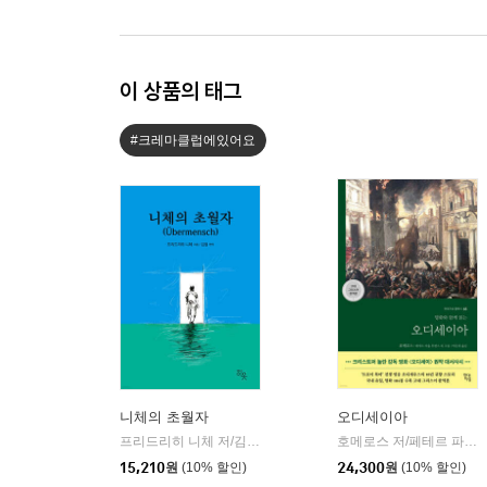
이 상품의 태그
#크레마클럽에있어요
니체의 초월자
오디세이아
프리드리히 니체 저/김철 편역
히읏
호메로스 저/페테르 파울 루벤스 그림/박문재 역
|
15,210
원
(10% 할인)
24,300
원
(10% 할인)