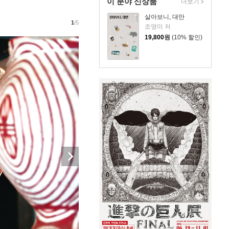
이 분야 신상품
더보기
살아보니, 대만
1
/5
조영미 저
19,800
원
(10% 할인)