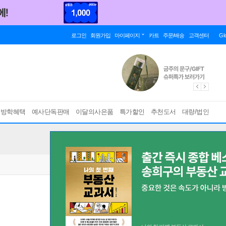
로그인
회원가입
마이페이지
카트
주문/배송
고객센터
Gl
름방학혜택
예사단독판매
이달의사은품
특가할인
추천도서
대량/법인