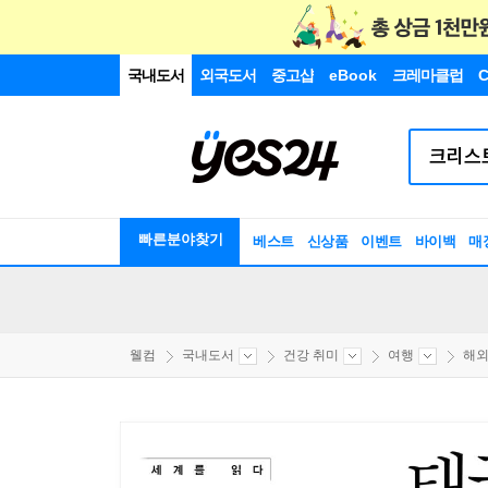
국내도서
외국도서
중고샵
eBook
크레마클럽
C
빠른분야찾기
베스트
신상품
이벤트
바이백
매
웰컴
국내도서
건강 취미
여행
해