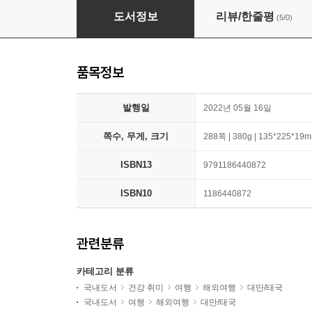
세계를 읽다 태국
도서정보
리뷰/한줄평
(5/0)
품목정보
발행일
2022년 05월 16일
쪽수, 무게, 크기
288쪽 | 380g | 135*225*19
ISBN13
9791186440872
ISBN10
1186440872
관련분류
카테고리 분류
국내도서
건강 취미
여행
해외여행
대만/태국
국내도서
여행
해외여행
대만/태국