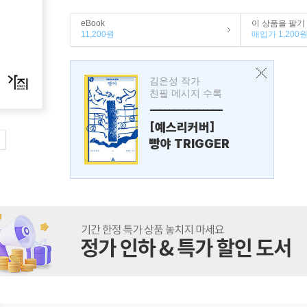
eBook
이 상품을 팔기
11,200원
매입가 1,200
김은성 작가
친필 메시지 수록
---------------
[예스리커버]
빵야 TRIGGER