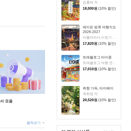
김홍래 저
18,000
원
(10% 할인)
에이든 방콕 여행지도
2026-2027
타블라라사,이정기 공저
17,820
원
(10% 할인)
트래블로그 타이중
트래블로그 여행 연구소 저
17,010
원
(10% 할인)
취향 가득, 타이베이
옥취영 저
20,520
원
(10% 할인)
도서 모음
펼쳐보기