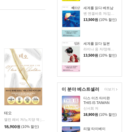
세계를 읽다 베트남
벤 엔겔바흐 저/김아림 역
13,500
원
(10% 할인)
세계를 읽다 일본
라이나 옹 저/정해영 역
13,500
원
(10% 할인)
이 분야 베스트셀러
더보기
디스 이즈 타이완
THIS IS TAIWAN
신서희 저
테오
18,900
원
(10% 할인)
앨런 레비 저/노지양 역
오팬하우스
|
18,900
원
(10% 할인)
리얼 타이베이