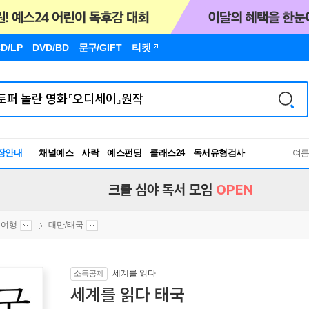
D/LP
DVD/BD
문구
/GIFT
티켓
장안내
채널예스
사락
예스펀딩
클래스24
독서유형검사
여
RBTI Lab
독서유형검사
크클 심야 독서 모임
OPEN
외여행
대만/태국
세계를 읽다
소득공제
세계를 읽다 태국