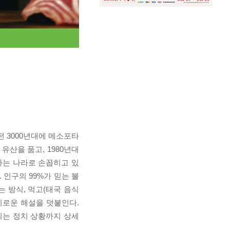
 3000년대에 메소포타
산을 품고, 1980년대
하는 나라로 손꼽히고 있
인구의 99%가 믿는 불
 방식, 먹고(태국 음식
미로운 해설을 덧붙인다.
되는 정치 상황까지 상세