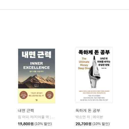
내면 근력
독하게 돈 공부
짐 머피 저/지여울 역
현대지성
윌북(willbook)
박소연 저
메이븐
|
|
|
19,800
원
(10% 할인)
20,700
원
(10% 할인)