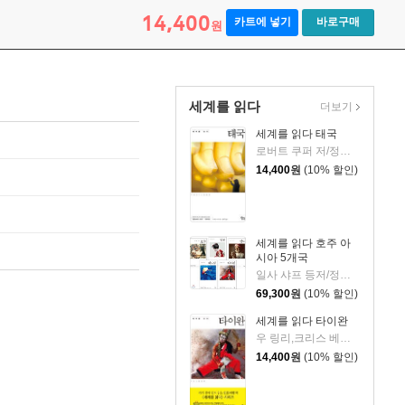
14,400
카트에 넣기
바로구매
원
세계를 읽다
더보기
세계를 읽다 태국
로버트 쿠퍼 저/정해영 역
14,400
원
(10% 할인)
세계를 읽다 호주 아
시아 5개국
일사 샤프 등저/정해영 등역
69,300
원
(10% 할인)
세계를 읽다 타이완
우 링리,크리스 베이츠 공저/정해영 역
14,400
원
(10% 할인)