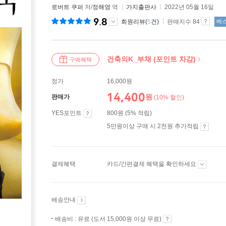
로버트 쿠퍼
저/
정해영
역
가지출판사
2022년 05월 16일
9.8
회원리뷰(
5
건)
판매지수 84
베
건축의K_부채 (포인트 차감)
구매혜택
정가
16,000원
14,400
원
판매가
(10% 할인)
YES포인트
800원 (5% 적립)
5만원이상 구매 시 2천원 추가적립
결제혜택
카드/간편결제 혜택을 확인하세요
배송안내
배송비 : 유료 (도서 15,000원 이상 무료)