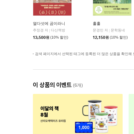
열다섯에 곰이라니
훌훌
추정경 저
다산책방
문경민 저
문학동네
|
|
13,500
원
(10% 할인)
12,150
원
(10% 할인)
검색 페이지에서 선택된 태그에 등록된 더 많은 상품을 확인해 
이 상품의 이벤트
(6개)