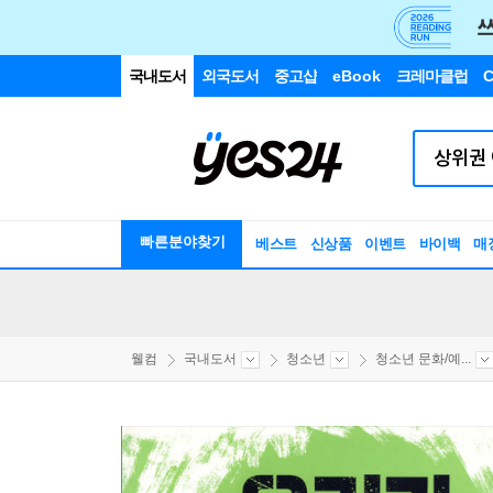
국내도서
외국도서
중고샵
eBook
크레마클럽
C
빠른분야찾기
베스트
신상품
이벤트
바이백
매
웰컴
국내도서
청소년
청소년 문화/예...