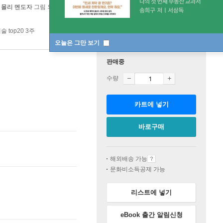
,
몰리 멘도자
그림 외 2명
놀이터
2022년 05월 16일
 top20 3주
오늘은 그만 보기
판매중
수량
카트에 넣기
바로구매
해외배송 가능
문화비소득공제 가능
리스트에 넣기
eBook 출간 알림신청