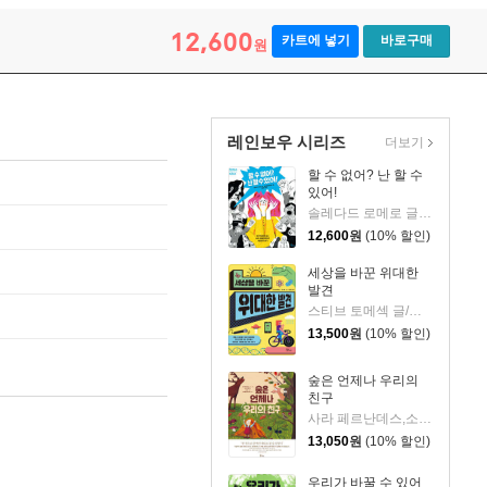
12,600
카트에 넣기
바로구매
원
레인보우 시리즈
더보기
할 수 없어? 난 할 수
있어!
솔레다드 로메로 글/알리체 피아지오 그림/김정한 역
12,600
원
(10% 할인)
세상을 바꾼 위대한
발견
스티브 토메섹 글/존 디볼 그림/김정한 역
13,500
원
(10% 할인)
숲은 언제나 우리의
친구
사라 페르난데스,소니아 로익 글/사라 페르난데스 그림/최서윤 역/정수영 감수
13,050
원
(10% 할인)
우리가 바꿀 수 있어