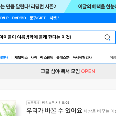
D/LP
DVD/BD
문구
/GIFT
티켓
장안내
채널예스
사락
예스펀딩
클래스24
독서유형검사
여
RBTI Lab
독서유형검사
크클 심야 독서 모임
OPEN
레인보우 시리즈-02
소득공제
우리가 바꿀 수 있어요
세상을 바꾸는 예