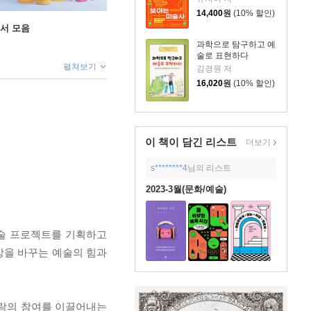
14,400
원
(10% 할인)
도서 모음
과학으로 탐구하고 예
술로 표현하다
펼쳐보기
김경원 저
16,020
원
(10% 할인)
이 책이 담긴
리스트
더보기
s********4
님의 리스트
2023-3월(문화/예술)
예술 프로젝트를 기획하고
세상을 바꾸는 예술의 힘과
사람의 참여를 이끌어내는