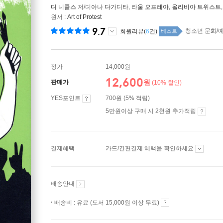
디 니콜스
저/
디아나 다가디타
,
라울 오프레아
,
올리비아 트위스트
원서 :
Art of Protest
9.7
청소년 문화/예술
회원리뷰(
6
건)
베스트
정가
14,000원
12,600
원
판매가
(10% 할인)
YES포인트
700원 (5% 적립)
5만원이상 구매 시 2천원 추가적립
결제혜택
카드/간편결제 혜택을 확인하세요
배송안내
배송비 : 유료 (도서 15,000원 이상 무료)