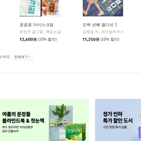
꽁꽁꽁 아이스크림
오백 년째 열다섯 1
윤정주 글그림
책읽는곰
김혜정 저
위즈덤하우스
|
|
12,600
원
(10% 할인)
11,250
원
(10% 할인)
보세요.
전체보기