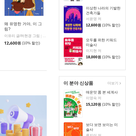
이상한 나라의 기발한
건축가들
서윤영 저
왜 유명한 거야, 이 그
12,600
원
(10% 할인)
림?
이유리 글/허현경 그림
우리학교
|
모두를 위한 키워드
12,600
원
(10% 할인)
미술사
이지현 저
18,000
원
(10% 할인)
이 분야 신상품
더보기
매운맛 쫌 본 세계사
이영숙 저
15,120
원
(10% 할인)
보다 보면 보이는 미
술사
류지이 저