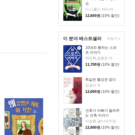
요
디 니콜스 저/디아나 다가디타,사도,올리비아 트위스트,몰리 멘도자,디에고 베카스 그림/김정한 역
12,600
원
(10% 할인)
이 분야 베스트셀러
더보기
10대와 통하는 스포
츠 이야기
탁민혁,김윤진 저
11,700
원
(10% 할인)
똑같은 빨강은 없다
김경서 저
12,600
원
(10% 할인)
건축가 아빠가 들려주
는 건축 이야기
이승환 글/나오미양 그림
12,600
원
(10% 할인)