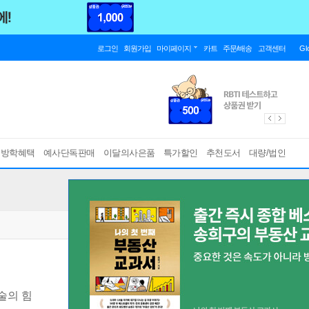
로그인
회원가입
마이페이지
카트
주문/배송
고객센터
Gl
름방학혜택
예사단독판매
이달의사은품
특가할인
추천도서
대량/법인
술의 힘