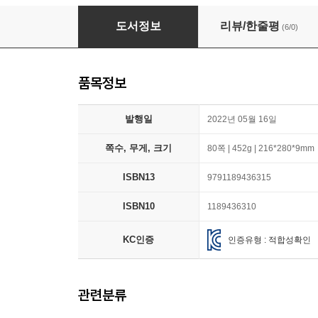
우리가 바꿀 수 있어요
도서정보
리뷰/한줄평
(6/0)
품목정보
발행일
2022년 05월 16일
쪽수, 무게, 크기
80쪽 | 452g | 216*280*9mm
ISBN13
9791189436315
ISBN10
1189436310
KC인증
인증유형 : 적합성확인
관련분류