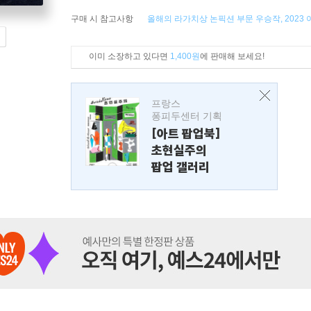
구매 시 참고사항
올해의 라가치상 논픽션 부문 우승작, 2023
이미 소장하고 있다면
1,400원
에 판매해 보세요!
프랑스
퐁피두센터 기획
[아트 팝업북]
초현실주의
팝업 갤러리