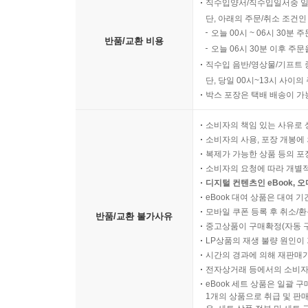
직수입양서/직수입일서중 일
단, 아래의 주문/취소 조건인
오늘 00시 ~ 06시 30분 
반품/교환 비용
오늘 06시 30분 이후 주문
직수입 음반/영상물/기프트 
단, 당일 00시~13시 사이
박스 포장은 택배 배송이 가
소비자의 책임 있는 사유로 
소비자의 사용, 포장 개봉에 
복제가 가능한 상품 등의 포장을 
소비자의 요청에 따라 개별
디지털 컨텐츠인 eBook, 
eBook 대여 상품은 대여 기
모바일 쿠폰 등록 후 취소/환
반품/교환 불가사유
중고상품이 구매확정(자동 
LP상품의 재생 불량 원인이 기
시간의 경과에 의해 재판매가
전자상거래 등에서의 소비자
eBook 세트 상품은 일괄 
1개의 상품으로 취급 및 판매