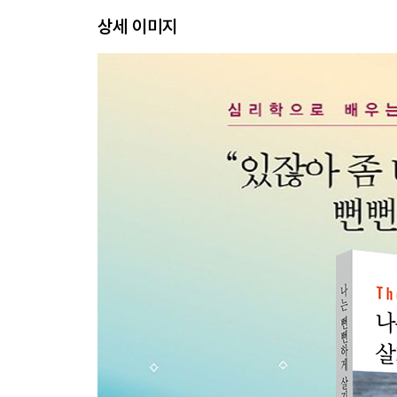
3장. 자존감에 관한 몇 가지의 오해
상세 이미지
11. 진실이라도 강요해서는 안 된다
12. 뻔뻔하게 단호하게 나답게
13. 자존감만으로는 충분하지 않다
14. 자신에게도 배려가 필요하다
15. 1 + 1 = ♡
4장. 마음대로 살고 힘껏 행복해질 것
16. 나로 있을 수 없다면 인생이 아니다
17. 이기주의에도 기술이 필요하다
18. 한번뿐인 내 인생 “지금, 행복한가?”
19. 싫어해도 괜찮아
20. ‘착함’을 완성하는 ‘뻔뻔함’
21. 결국 자기 자신밖에 없다