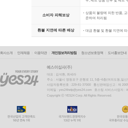
우, 세트 상품 전부 및 세트
상품의 불량에 의한 반품, 교
소비자 피해보상
준하여 처리됨
환불 지연에 따른 배상
대금 환불 및 환불 지연에 
회사소개
인재채용
이용약관
개인정보처리방침
청소년보호정책
도서홍보안내
대표 : 김석환, 최세라
주소 : 서울시 영등포구 은행로 11, 5층~6층(여의도동,일신
사업자등록번호 : 229-81-37000 통신판매업신고 : 제 200
이메일 : yes24help@yes24.com 호스팅 서비스사업자 :
Copyright ⓒ YES24 Corp. All Rights Reserved.