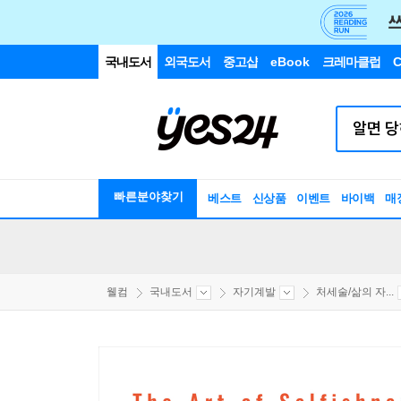
국내도서
외국도서
중고샵
eBook
크레마클럽
C
빠른분야찾기
베스트
신상품
이벤트
바이백
매
웰컴
국내도서
자기계발
처세술/삶의 자...