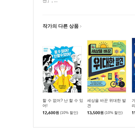
션』, ...
작가의 다른 상품
할 수 없어? 난 할 수 있
세상을 바꾼 위대한 발
가
어!
견
12,600
원
(10% 할인)
13,500
원
(10% 할인)
1