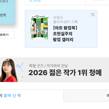
14,300원
프랑스
퐁피두센터 기획
[아트 팝업북]
초현실주의
유하기
팝업 갤러리
들이
함께 산 책