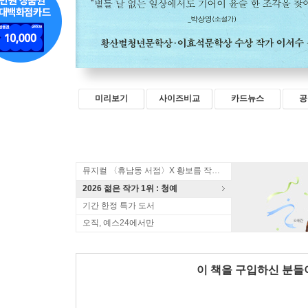
미리보기
사이즈비교
카드뉴스
공
뮤지컬 〈휴남동 서점〉X 황보름 작가 북토크
2026 젊은 작가 1위 : 청예
기간 한정 특가 도서
오직, 예스24에서만
이 책을 구입하신 분