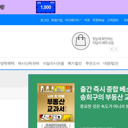
로그인
회원가입
마이페이지
카트
주문/배송
고객센터
Gl
름방학혜택
예사단독판매
이달의사은품
특가할인
추천도서
대량/법인