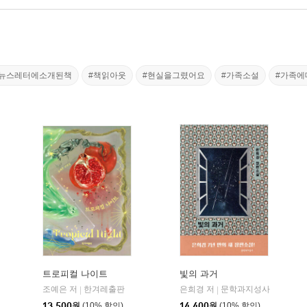
학뉴스레터에소개된책
#책읽아웃
#현실을그렸어요
#가족소설
#가족에
트로피컬 나이트
빛의 과거
조예은 저
한겨레출판
은희경 저
문학과지성사
|
|
13,500
원
(10% 할인)
14,400
원
(10% 할인)