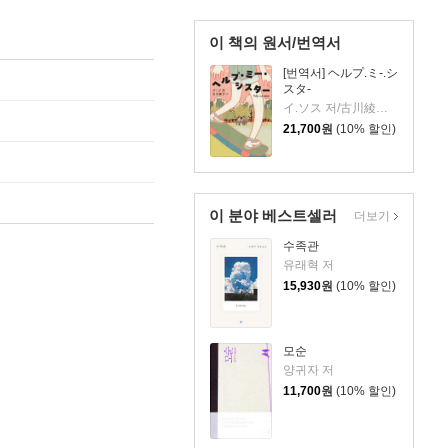
이 책의 원서/번역서
[번역서] ヘルプ.ミ-.シ
スタ-
イ.ソス 저/古川綾子 역
21,700
원
(10% 할인)
이 분야 베스트셀러
더보기
수족관
유래혁 저
15,930
원
(10% 할인)
모순
양귀자 저
11,700
원
(10% 할인)