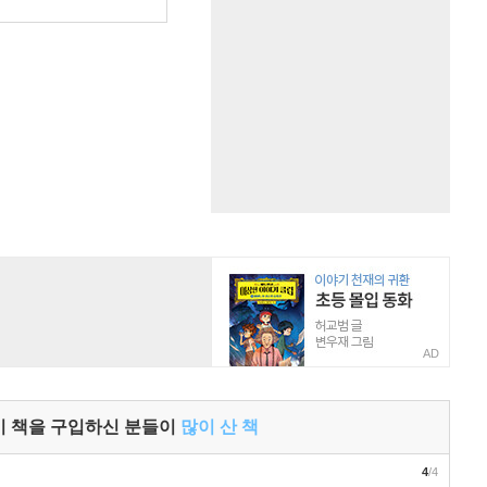
AD
이 책을 구입하신 분들이
많이 산 책
4
/4