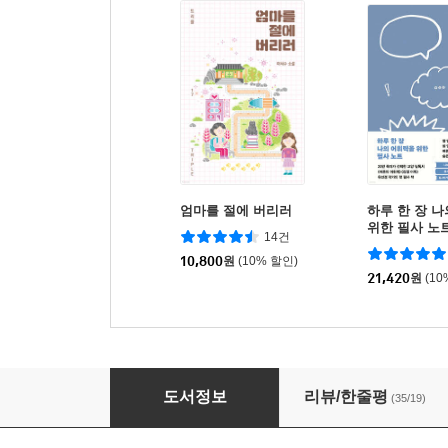
엄마를 절에 버리러
하루 한 장 
위한 필사 노
14건
10,800
원
(10% 할인)
21,420
원
(10
헬프 미 시스터
도서정보
리뷰/한줄평
(35/19)