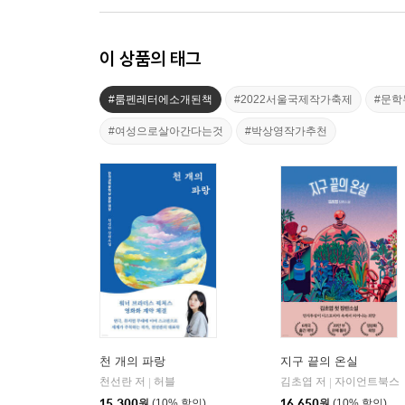
이 상품의 태그
#룸펜레터에소개된책
#2022서울국제작가축제
#문
#여성으로살아간다는것
#박상영작가추천
천 개의 파랑
지구 끝의 온실
천선란 저
허블
김초엽 저
자이언트북스
|
|
15,300
원
(10% 할인)
16,650
원
(10% 할인)