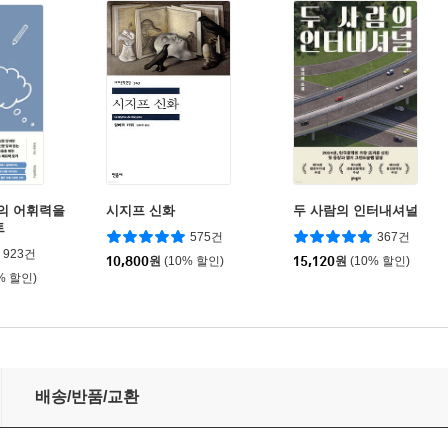
나의 어휘력을
시지프 신화
두 사람의 인터내셔널
트
575건
367건
923건
10,800
원
(10% 할인)
15,120
원
(10% 할인)
% 할인)
배송/반품/교환