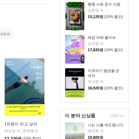
빵충 사육 준수 사항
김혜영 저
15,120
원
(10% 할인)
대하여
태양 아래 올리브
김초엽 저
17,820
원
(10% 할인)
지푸라기 왕관을 쓴
여자
박상영 저
16,920
원
(10% 할인)
이 분야 신상품
더보기
1차원이 되고 싶어
나는 나를 애도합니다
배진희 저
박상영 저
문학동네
|
10,800
원
13,320
원
(10% 할인)