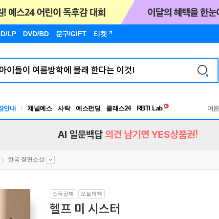
D/LP
DVD/BD
문구
/GIFT
티켓
독서유형검사
장안내
채널예스
사락
예스펀딩
클래스24
RBTI Lab
여
독서유형검사
AI 일문백답
의견 남기면 YES상품권!
한국 장편소설
소득공제
오늘의책
헬프 미 시스터