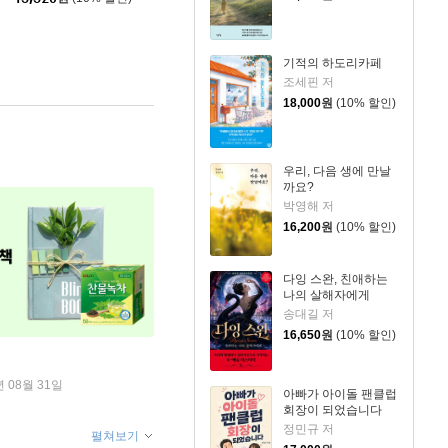
기적의 하도리카페
조세핀 저
18,000
원
(10% 할인)
우리, 다음 생에 만날
까요?
박영해 저
16,200
원
(10% 할인)
다잉 스완, 친애하는
나의 살해자에게
송대길 저
16,650
원
(10% 할인)
년 08월 31일
아빠가 아이돌 팬클럽
회장이 되었습니다
정민규 저
펼쳐보기