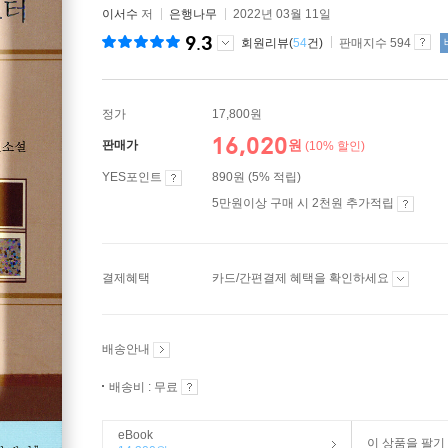
이서수
저
은행나무
2022년 03월 11일
9.3
회원리뷰(
54
건)
판매지수 594
정가
17,800원
16,020
원
판매가
(10% 할인)
YES포인트
890원 (5% 적립)
5만원이상 구매 시 2천원 추가적립
결제혜택
카드/간편결제 혜택을 확인하세요
배송안내
배송비 : 무료
eBook
이 상품을 팔기