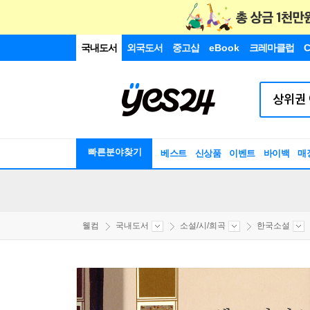
국내도서
외국도서
중고샵
eBook
크레마클럽
C
빠른분야찾기
베스트
신상품
이벤트
바이백
매
웰컴
국내도서
소설/시/희곡
한국소설