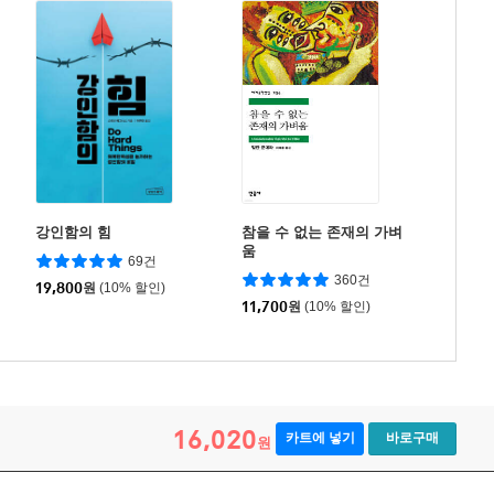
강인함의 힘
참을 수 없는 존재의 가벼
움
69건
360건
19,800
원
(10% 할인)
11,700
원
(10% 할인)
16,020
카트에 넣기
바로구매
원