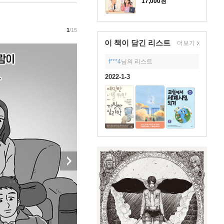
17,000
원
1
/15
이 책이 담긴
리스트
더보기
f***4
님의 리스트
2022-1-3