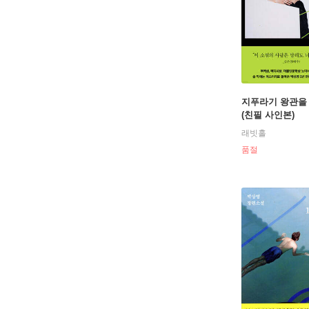
지푸라기 왕관을
(친필 사인본)
래빗홀
품절