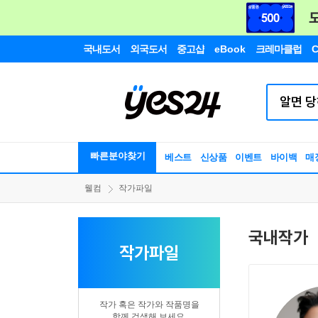
국내도서
외국도서
중고샵
eBook
크레마클럽
C
빠른분야찾기
베스트
신상품
이벤트
바이백
매
웰컴
작가파일
국내작가
작가파일
작가 혹은 작가와 작품명을
함께 검색해 보세요.