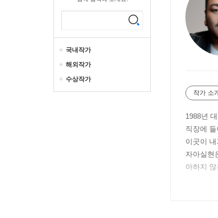
국내작가
해외작가
수상작가
작가 소
1988년
직장에 들
이곳이 내
자아실현은
아하지 않
작가로 데
염원하던 
법』, 『