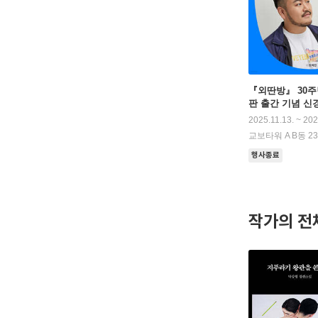
『외딴방』 30주
판 출간 기념 신
크
2025.11.13. ~ 202
교보타워 A B동 2
행사종료
작가의 전