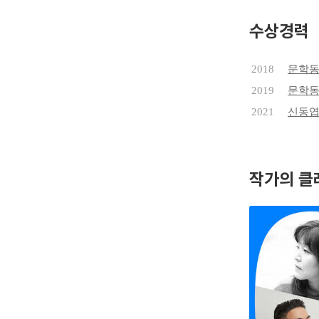
부커상 인
수상경력
2018
문학동
2019
문학동
2021
신동
작가의 클