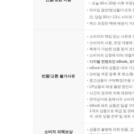
오늘 06시 30분 이후 주문
직수입 음반/영상물/기프트 
단, 당일 00시~13시 사이
박스 포장은 택배 배송이 가
소비자의 책임 있는 사유로 
소비자의 사용, 포장 개봉에 
복제가 가능한 상품 등의 포장을 
소비자의 요청에 따라 개별
디지털 컨텐츠인 eBook, 
eBook 대여 상품은 대여 기
모바일 쿠폰 등록 후 취소/환
반품/교환 불가사유
중고상품이 구매확정(자동 
LP상품의 재생 불량 원인이 기
시간의 경과에 의해 재판매가
전자상거래 등에서의 소비자
eBook 세트 상품은 일괄 
1개의 상품으로 취급 및 판매
우, 세트 상품 전부 및 세트
상품의 불량에 의한 반품, 교
소비자 피해보상