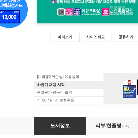
미리보기
사이즈비교
공유하기
[대학생X취준생] 여름방학
하반기 채용 시작
큰코쌤과 한능검 합격
직8딴 시리즈 분철쿠폰
2022 요양보호사 적중 모의고사문제
도서정보
리뷰/한줄평
(0/0)