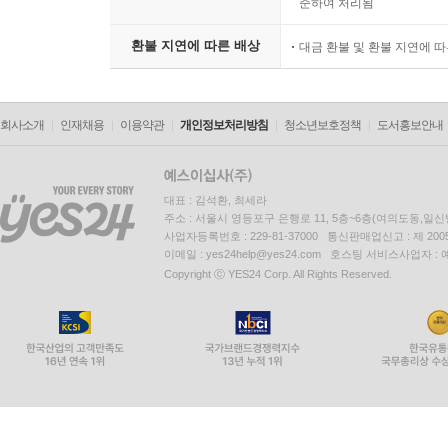
준하여 처리됨
환불 지연에 따른 배상
대금 환불 및 환불 지연에 
회사소개
인재채용
이용약관
개인정보처리방침
청소년보호정책
도서홍보안내
대표 : 김석환, 최세라
주소 : 서울시 영등포구 은행로 11, 5층~6층(여의도동,일신
사업자등록번호 : 229-81-37000 통신판매업신고 : 제 200
이메일 : yes24help@yes24.com 호스팅 서비스사업자 :
Copyright ⓒ YES24 Corp. All Rights Reserved.