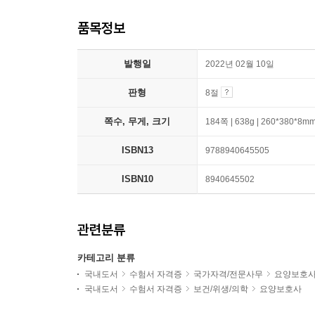
품목정보
발행일
2022년 02월 10일
판형
8절
쪽수, 무게, 크기
184쪽 | 638g | 260*380*8m
ISBN13
9788940645505
ISBN10
8940645502
관련분류
카테고리 분류
국내도서
수험서 자격증
국가자격/전문사무
요양보호
국내도서
수험서 자격증
보건/위생/의학
요양보호사