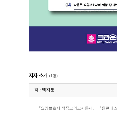
저자 소개
(1명)
저 :
백지운
『요양보호사 적중모의고사문제』 『원큐패스 