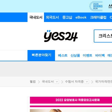
국내도서
외국도서
중고샵
eBook
크레마클럽
C
빠른분야찾기
베스트
신상품
이벤트
바이백
매
웰컴
국내도서
수험서 자격증
국가자격/전문