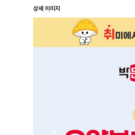
PART 최빈출 50제
상세 이미지
01 최빈출 50제