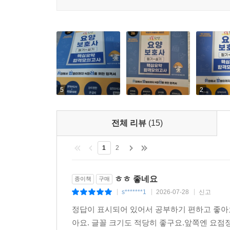
5
2
전체 리뷰
(15)
1
2
ㅎㅎ 좋네요
종이책
구매
s*******1
2026-07-28
신고
|
|
|
정답이 표시되어 있어서 공부하기 편하고 좋아
아요. 글꼴 크기도 적당히 좋구요.앞쪽엔 요점