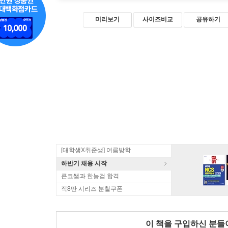
미리보기
사이즈비교
공유하기
[대학생X취준생] 여름방학
하반기 채용 시작
큰코쌤과 한능검 합격
직8딴 시리즈 분철쿠폰
이 책을 구입하신 분