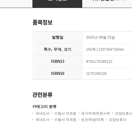
품목정보
발행일
2025년 08월 25일
쪽수, 무게, 크기
192쪽 | 210*264*20mm
ISBN13
9791175190122
ISBN10
1175190128
관련분류
카테고리 분류
국내도서
수험서 자격증
국가자격/전문사무
요양보호
국내도서
수험서 자격증
보건/위생/의학
요양보호사