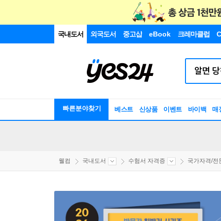
국내도서
외국도서
중고샵
eBook
크레마클럽
C
빠른분야찾기
베스트
신상품
이벤트
바이백
매
웰컴
국내도서
수험서 자격증
국가자격/전문