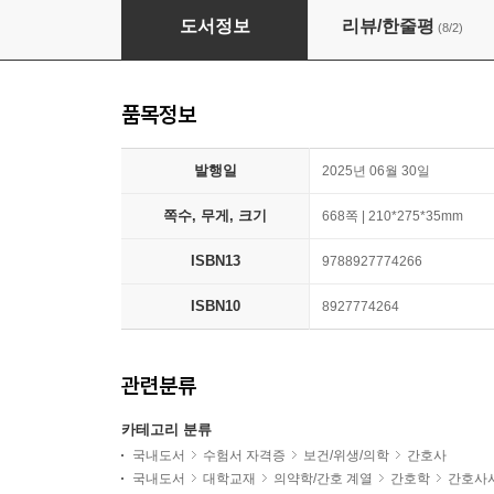
2026 원큐패스 간호조무사 핵심 총정리 문제집
도서정보
리뷰/한줄평
(8/2)
품목정보
발행일
2025년 06월 30일
쪽수, 무게, 크기
668쪽 | 210*275*35mm
ISBN13
9788927774266
ISBN10
8927774264
관련분류
카테고리 분류
국내도서
수험서 자격증
보건/위생/의학
간호사
국내도서
대학교재
의약학/간호 계열
간호학
간호사