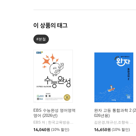
이 상품의 태그
#분철
EBS 수능완성 영어영역
완자 고등 통합과학 2 (2
영어 (2026년)
026년용)
EBS 저
한국교육방송공사
김은경,채규선,조향숙 등저
|
14,040
원
(10% 할인)
16,650
원
(10% 할인)