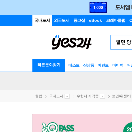
국내도서
외국도서
중고샵
eBook
크레마클럽
C
빠른분야찾기
베스트
신상품
이벤트
바이백
매
웰컴
국내도서
수험서 자격증
보건/위생/