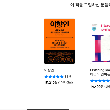
이 책을 구입하신 분
이향인
Listening M
마스터 영어
88건
40회
15,210
원
(10% 할인)
14,400
원
(10