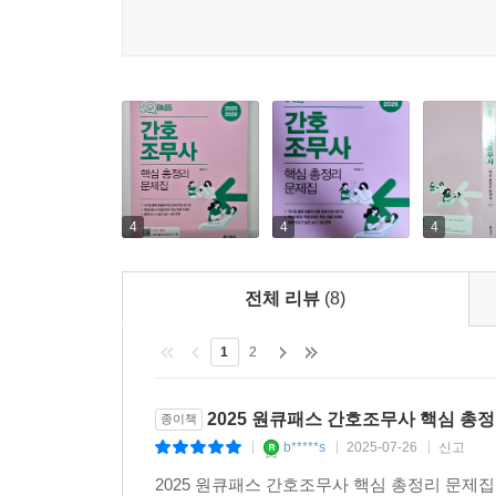
4
4
4
전체 리뷰
(8)
1
2
2025 원큐패스 간호조무사 핵심 총
종이책
b*****s
2025-07-26
신고
|
|
|
2025 원큐패스 간호조무사 핵심 총정리 문제