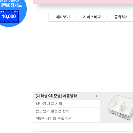
미리보기
사이즈비교
공유하기
[대학생X취준생] 여름방학
하반기 채용 시작
큰코쌤과 한능검 합격
직8딴 시리즈 분철쿠폰