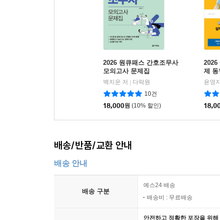
2026 원큐패스 간호조무사
202
모의고사 문제집
제 동
출 
백지운 저
다락원
윤영지
|
10건
18,000
원
(10% 할인)
18,0
배송/반품/교환 안내
배송 안내
예스24 배송
배송 구분
배송비 : 무료배송
안전하고 정확한 포장을 위해 