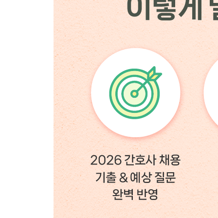
- 수혈
- COPD
- 협심증
- 울혈성 심부전
- 간경화증
- 발작
- 동시상황
3. 인성면접
본인 관련 질문
- 자기소개
- 성격 / 장단점
- 가치관 / 판단기준
- 취미와 특기
- 경험
- 가족과 친구