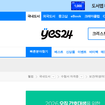
국내도서
외국도서
중고샵
eBook
크레마클럽
C
빠른분야찾기
베스트
신상품
이벤트
바이백
매
웰컴
국내도서
수험서 자격증
보건/위생/