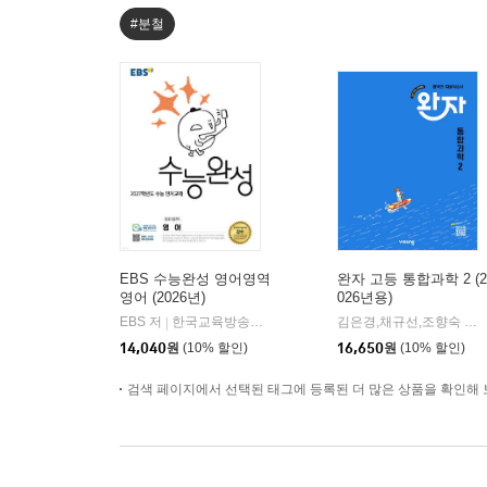
#분철
EBS 수능완성 영어영역
완자 고등 통합과학 2 (2
영어 (2026년)
026년용)
EBS 저
한국교육방송공사
김은경,채규선,조향숙 등저
|
14,040
원
(10% 할인)
16,650
원
(10% 할인)
검색 페이지에서 선택된 태그에 등록된 더 많은 상품을 확인해 