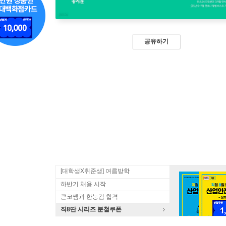
공유하기
[대학생X취준생] 여름방학
하반기 채용 시작
큰코쌤과 한능검 합격
직8딴 시리즈 분철쿠폰