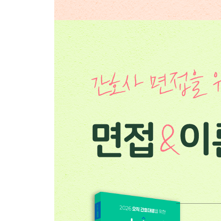
학업 관련 질문
- 전공과 실습
- 기타 활동
직업 관련 질문
- 간호사 직무
- 근무환경
- 조직이해 / 대인관계
- 상황판단형 질문
- 시사 이슈
부록
AI 역량검사
임상검사 정상범위
계통별 간호진단 예시
상황별 체위
병원별 정보