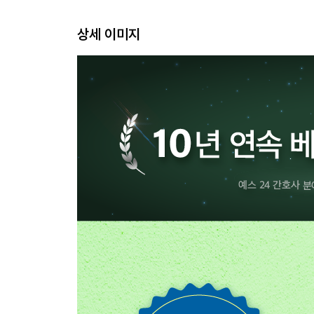
- 영양
상세 이미지
- 배뇨
- 배변
- 검사 / 수술
- 간호과정 / 기록
- 기본간호 기타
- 검사 및 결과 해석
성인간호
- 호흡기계
- 심혈관계
- 혈액계
- 신경계
- 소화기계
- 내분비계
- 비뇨기계
- 근골겨계 / 생식기계 / 감각계