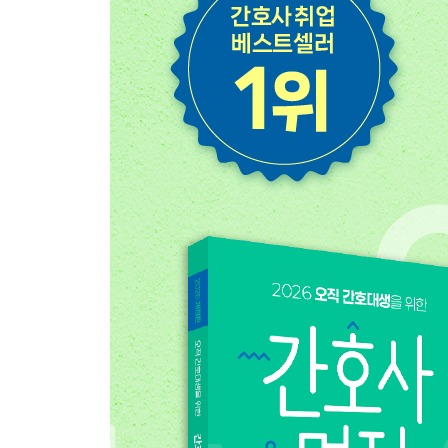
- 응급 / 화상
- 성인간호 기타
기타간호
약물계산
2. 상황면접
임상실무 관련 상황
- 활력징후
- 투약
- 수혈
- 안전
- 호흡기계
- 심혈관계
- 신경계