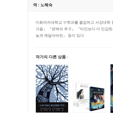
역 :
노혜숙
이화여자대학교 수학과를 졸업하고 서강대학 철
거움』 『완벽의 추구』 『타인보다 더 민감한
늦게 깨달아버린』 등이 있다
작가의 다른 상품