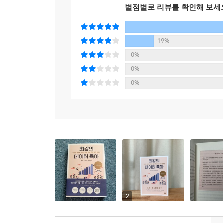
아이를 키우면서 좀 더 행복하고 편안해질 수 있다.(
별점별로 리뷰를 확인해 보세
사실 수면 자세에 대한 모든 연구에서 두드러지게 눈
망률은 기준치의 20~60배 치솟는다. 그 이유를 이
· 모유 수유가 아기의 아이큐를 높여 줄까?
면 아기가 베개에 파묻히기 쉽다. 안타깝게도 어떤 
19%
벨라루스에서 1만 7000쌍의 엄마와 아기를 대상으
소파에 앉아 있다가 자기도 모르게 잠에 빠지는 것이
0%
영향을 미치지 않는 것으로 나타났다. 즉, 모유를 먹
씬 더 위험하다.
0%
혈압, 비만에도 영향을 미치지 않는다. 하지만 모
--- pp. 191~193
0%
장점이 있다.(137쪽)
예방 접종은 무조건, 반드시 해야 할까?
· 언제쯤 걸음마를 시작해야 정상일까?
지금까지 데이터가 뒷받침하는 백신의 위험에 대해
세계보건기구(WHO)가 계산한 발달 지표 정상 범위에
성에 대하여 분명하게 부인하고 있다. 그중 하나가
사이에 혼자 서고, 8.2~17.6개월 사이에 혼자 
이 관계에 대한 대규모 연구는 많다. 그중에서도 19
이 시기보다 늦는다면 운동 발달 지체를 의심하고 병
구원들은 덴마크의 데이터에서 예방 접종과 자폐증이
걸릴 가능성이 더 높다는 증거는 찾지 못했으며, 오
· 말문을 일찍 튼 아이가 더 똑똑할까?
이와 유사한 연구도 많다. 일부는 의학연구소 보고서
6000명의 아이를 대상으로 실시한 ‘아동 성취도 발
증이 생길 가능성이 높은 아이들에게 초점을 맞추었
2
언어 발달이 늦어졌지만 그 이후에는 대부분 정상 범
수 있는 메커니즘은 없으며, 원숭이를 대상으로 실
증거는 없다. 반대로 말이 늦은 것 때문에 학교 성적이
유는 없다.