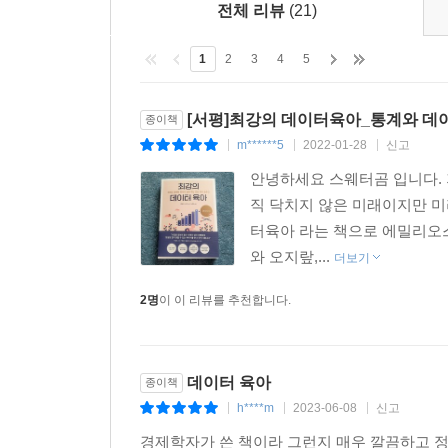
전체 리뷰
(21)
--- pp. 221~222
· 수면 훈련은 아기에게만 유익하다?
아기의 수면은 아기의 성장과 엄마의 행복, 모두를 
1
2
3
4
5
수면 습관 들이기는 정말 효과가 있을까?
된 아기 328명을 대상으로 한 연구 결과, 수면 
가장 중요한 것은, 수면 훈련이 산후 우울증을 줄이
확인했다. 한 소규모 연구에서는 우울증 판정을 받은 
[서평]최강의 데이터육아_통계와 데
무작위로 절반은 실험군으로, 나머지 절반은 대조군
종이책
걸렸고 신체 건강이 좋아진 것을 발견했다. 또 그들
m******5
2022-01-28
신고
|
|
|
· 어렸을 때부터 유튜브를 보면 말을 빨리 배울까?
이러한 결과는 연구 전반에 걸쳐 고르게 나타난다.
안녕하세요 스웨터곰 입니다. 
한 연구에서 생후 12~24개월 된 아이들에게 6
아 스트레스를 덜어 주는 효과를 가져온다. 어떤 연
직 닥치지 않은 미래이지만 미
없었다. 하지만 3~5세 아이들을 비교했을 때에
우울증 판정을 받은 산모가 70퍼센트였으나 수면 훈
터육아 라는 책으로 에밀리오
독서, 놀이 등 여러 활동을 통해 많은 것을 배운다.
수면 훈련이 부모에게 좋다는 사실은 무시할 수 없다
와 오지랖,...
더보기
동영상을 시청하는 만큼 이런 활동 시간은 줄어든다.
--- pp. 264~265
2명
이 이 리뷰를 추천합니다.
최고의 육아는 아이와 부모가 함께 행복한 육아다
다른 아이들은 언제쯤 걷기 시작하나: 세계보건기구
부모가 된 부부가 반드시 고민하고 알아야 할 것들
내가 특별히 유난스러웠다고는 생각하지 않는다. 그 
퍼넬러피가 태어난 후 처음 몇 달 동안 아이가 
데이터 육아
종이책
부부가 부모가 되면 따로 또 같이 적응해야 하는 것
집지 못했다). 목을 가누는 것과 같은 발달 지표는 아
h****m
2023-06-08
신고
|
|
|
육아와 내 계획, 커리어, 여가를 효과적으로 맞추어야
이 데이터에 의하면 아이가 걷지 않는다고 해서 전
경제학자가 쓴 책이라 그런지 매우 깔끔하고 정