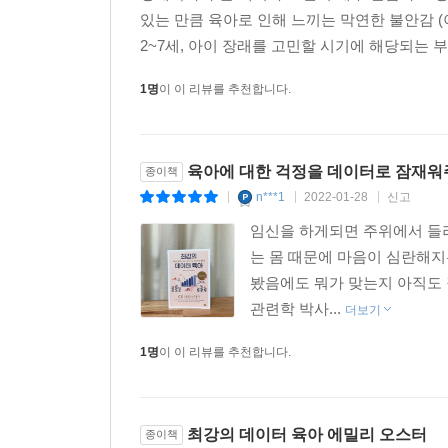
초점을 맞추지 않는다. 우리 아이를 건강하고 행복
범위가 매우 넓다는 것을 알 수 있다. 혼자 서는 것
있는 만큼 육아로 인해 느끼는 막연한 불안감 (
부부가 반드시 고민하고 극복해야 할 문제들도 놓치
하게 이들 범위의 위쪽 끝에 초점을 맞출 것이다. 
2~7세, 아이 장래를 고민할 시기에 해당되는 부
운동선수가 된다는 것을 의미할까? 그리고 정상 범
· 산후 우울증은 엄마만 조심해야 할까?
--- pp. 306~312
1명
이 이 리뷰를 추천합니다.
많은 사람이 산후 우울증은 아기를 낳은 직후에만 일
중에 우울증을 경험하는 것으로 추정되므로 결코
말문이 일찍 트이면 더 똑똑해질까
가라앉으면서 몇 주 후 괜찮아지지만, 경우에 따라
우리는 기본적으로 2가지 질문을 할 수 있다. 우리 
육아에 대한 걱정을 데이터로 잠재워
종이책
가리지 않고 아빠, 조부모, 입양 부모도 얼마든지 
정도라고 가정한다면 실제로 어느 쪽인지 중요할까? 두
n***1
2022-01-28
신고
|
|
|
바람직하다.(101쪽)
까?(중략)
임신을 하게되면 주위에서 들
6000명을 대상으로 실시한 ‘아동 성취도 발달에 관한 장기적
는 몸 때문에 마음이 심란해지
· 아이가 생기면 더 이상의 부부 관계는 없는 걸까?
면 5세까지 언어 발달이 늦어졌지만 그 이후에는 대
봤음에도 뭐가 맞는지 아직도 
아이가 있는 부부는 아이가 없을 때보다 결혼 생활
이런 연구들은 말이 늦는 아이들에게 초점을 맞춘다.
관련학 박사...
더보기
그다음에 어느 정도 회복되지만 완전히 회복되지는 
다(Size Matters)〉라는 논문이 하나 있다. 
가사와 육아 부담을 어느 한쪽이 많이 지거나, 부
말이 늦은 아이들은 두 살 때 평균 230개의 단어를
1명
이 이 리뷰를 추천합니다.
문제들은 참고 견뎌 낼 사안이 아니라 적극적으로 
다르지만 모두 정상 범위 내에 있다.
도움을 받아 부부 생활을 점검하라고 충고한다.(398
--- pp. 341~342
최강의 데이터 육아 에밀리 오스터
종이책
· 최적의 형제 터울을 알 수 있을까?