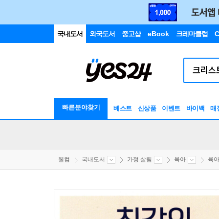
국내도서
외국도서
중고샵
eBook
크레마클럽
C
빠른분야찾기
베스트
신상품
이벤트
바이백
매
웰컴
국내도서
가정 살림
육아
육아