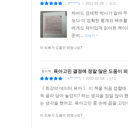
h******s
2022-02-28
신고
|
|
|
아이를 한 명 더 원하는 부부라면 둘째를 언제 가
하버드 경제학 박사가 알려 
있는 나이 차이, 혹은 부모가 보다 수월하게 양육할
보다 더 정확한 통계와 팩트를
너무 짧거나(18개월 미만), 너무 길면(5년 이상) 
에게도 재미있게 읽어본 책이에
출산 후 6개월 이내에 다시 임신하는 경우 조산 
준비...
가능성이 높아진다는 견해가 있지만, 이에 대한 연
더보기
않았기 때문에 확실하지 않다. 그러므로 둘째를 계획
이 리뷰가 도움이 되었나요?
육아 문제에 하나의 정답은 없다
팩트와 데이터는 어떻게 육아의 무기가 되는가
육아고민 결정에 정말 많은 도움이 
종이책
h*******i
2022-02-04
신고
|
|
|
아이가 커 갈수록 팩트에 기초해서 아이를 돌보는
끌어내기 어렵기 때문이다.(303쪽) 어떤 아이에게는
《 최강의 데이터 육아 》 이 책을 처음 접할때
쏙 골라 담아 놓았지? 하는 생각을 정말 많이 
게다가 데이터는 결코 완벽하지 않다. 모든 데이터
는 생각을 했어요. 육아고민 중 손에 꼽을 고민
있다.(113쪽) 심지어 어떤 문제를 해결할 만한 
이 리뷰가 도움이 되었나요?
즐기면 교육 효과가 있을지 눈만 나빠질지에 대한
문제는 답이 없음을 확인하는 것만으로도 나름대로