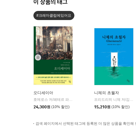
이 상품의 태그
#크레마클럽에있어요
오디세이아
니체의 초월자
호메로스 저/페테르 파울 루벤스 그림/박문재 역
현대지성
프리드리히 니체 저/김철 편역
|
24,300
원
(10% 할인)
15,210
원
(10% 할인)
검색 페이지에서 선택된 태그에 등록된 더 많은 상품을 확인해 