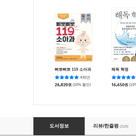
삐뽀삐뽀 119 소아과
해독 혁명
430건
26,820
원
(10% 할인)
16,650
원
(10
최강의 데이터 육아
도서정보
리뷰/한줄평
(21/5)