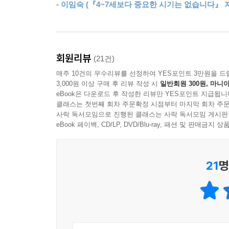
아이큐가 높으면(평균적으로) 아이의 아이큐도 높다
- 이임숙 (『4~7세보다 중요한 시기는 없습니다』 
중에 그랬던 것처럼 팩트와 데이터로 시작하면 된다
관련이 있을 수 있는 다른 특성들(엄마의 아이큐)이 
지친 초보 부모들이 근거 없는 불안과 죄책감에서 벗
--- pp. 119~120
카더라와 오지랖 때문에 불안한 엄마들에게
모유 수유 엄마에게 좋은 음식과 나쁜 음식
회원리뷰
(21건)
“0~7세, 중요하니까 팩트와 데이터로 키우세요”
알코올은 어떨까? 인터넷에서는 술을 완전히 피해야
매주 10건의 우수리뷰를 선정하여 YES포인트 3만원을 드
떤 사람들은 알코올, 특히 맥주를 섭취하면 모유 양
3,000원 이상 구매 후 리뷰 작성 시
일반회원 300원, 마니아
출생 직후부터 초등학교에 들어가기 전까지, 영유
둘 다 아니다. 엄마가 술을 마셨을 때 모유 속 알
eBook은 다운로드 후 작성한 리뷰만 YES포인트 지급됩니
많거나 적어서, 혹은 모순되거나 거짓인 경우도 있
클래스는 첫번째 회차 주문확정 시점부터 마지막 회차 주문
것이 아니므로 모유를 통해 노출되는 알코올의 수준은
사락 독서모임으로 진행된 클래스는 사락 독서모임 게시판
위험 요인이 있는지, 있다면 어느 정도인지 살펴 경
유를 먹였더라도 아기가 섭취하는 알코올은 극소량
eBook 페이백, CD/LP, DVD/Blu-ray, 패션 및 판매금
위험 요인은 교통사고 확률처럼 우리가 일상에서 감수
들어 있는 알코올이 아니다. 따라서 펌핑을 해서 버
모유의 알코올 농도도 같이 낮아진다. 모유에 저장되
그러고 나서 각 가정의 취향과 형편, 제약 조건을
--- pp. 166~167
21
명
가족마다 제각각이기 때문이다. 그러므로 모든 가정
없다. 중요한 것은 출처가 명확한 정보와 충분히 유
아기를 어디서 어떻게 재울 것인가?
2017년의 한 연구는 부모와 같은 방에서 자는 것
이 책은 모유 수유, 수면 교육, 배변 습관, 예방 
때 부모 방에서 자는 아기들과 따로 자는 아기들을 
근거를 제공한다. 이렇게 팩트와 데이터로 무장하
대 혼자 자는 아기방이 더 조용하기 때문일 것이다.(