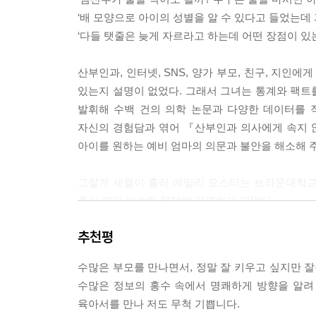
--- p. 71
‘배 모양으로 아이의 성별을 알 수 있다고 들었는데
‘다들 탯줄은 늦게 자르라고 하는데 어떤 장점이 있는
정신적 케어도 중요하다: 산후 우울증
이러한 산후 초기의 감정 상태를 일컬어서 ‘산후 우
산부인과, 인터넷, SNS, 양가 부모, 친구, 지인
주 후에는 자가 치유가 된다. 그러나 이 시기에 진짜
있는지 설명이 없었다. 그래서 그녀는 통계와 팩트
수 있다. 많은 여성이 산후 우울증은 아기를 낳은
발휘해 수백 건의 의학 논문과 다양한 데이터를 직
산후 우울증의 발병은 진단을 받은 경우만 계산해도 
자신의 경험담과 엮어 『산부인과 의사에게 속지 않
인과 의사들은 임신 중 우울증을 알아내는 교육을 
아이를 원하는 예비 엄마의 의문과 불안을 해소해 주
사실을 모르고 있다가 깜짝 놀란다. 아니면 보통 첫
--- pp. 101~102
그렇게 세월이 흘러 에밀리 오스터는 브라운대학교 
출산 때와 비슷한 문제에 직면하게 되었다.
아이에게 모유를 먹이는 게 좋을까?
‘모유 수유를 하고 있는데 술을 마셔도 될까? 어
구체적인 예를 들어 보자. 1980년대 후반에 스칸
추천평
한두 잔이 모유 양을 늘리는 데 도움이 된다고 하네?
아이들을 비교한 연구가 있다. 그 결과 모유를 더 오
마들은 더 부유하고 더 많은 교육을 받았고 아이큐도
수많은 부모를 만나면서, 정말 잘 키우고 싶지만 잘
부모가 되자 결정해야 할 중요한 문제가 훨씬 더 많아
나타났다.(중략)
수많은 정보의 홍수 속에서 명쾌하게 방향을 알려 
하는 걱정도 끊이지 않았다. 쉬를 충분히 하는 걸까?
교육 수준이 높은 엄마들 사이에서도 아이큐가 높은
육아서를 만나 저도 무척 기쁩니다.
불확실하거나 서로 모순되는 정보들 사이에서 어떻게 