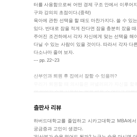
터를 사용함으로써 어떤 경제 구조 안에서 이루어지
구와 강의의 초점이다.(중략)
육아에 관한 선택을 할 때도 마찬가지다. 쓸 수 있
있다. 반대로 잠을 적게 잔다면 잠을 충분히 잤을 때
주어진 조건하에서 각자 자신에게 맞는 선택을 해야 
다닐 수 있는 사람이 있을 것이다. 따라서 각자 다
다소나마 줄여 보자.
--- pp. 22~23
산부인과 퇴원 후 집에서 잘할 수 있을까?
우리가 퇴원할 때 의사들은 퍼넬러피가 자신을 할
면 아이가 손을 사용하는 법을 배울 수 없다고 말했
지금 돌아보면 나는 그 문제에 대해 특별한 생각이 
출판사 리뷰
쉽게 간과되는 이 문제에 대한 특별한 설명과 문헌 
던 유일한 논문이다. 벙어리장갑이 부상을 예방하는 것
하버드대학교를 졸업하고 시카고대학교 MBA에서 
어리장갑으로 인한 부상 사례를 보고하고 있다. 나
궁금증과 고민이 생겼다.
데 방해된다고 말하는 어떤 근거도 찾을 수 없었다.
‘임산부가 술을 먹어도 될까? 누구는 술을 마시면 