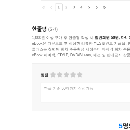
줄지 말지 결정할 수 있기 때문이다.
1
2
3
4
5
의사 결정에 대한 경제학적 접근은 우리 대신 선택
마찬가지로 이 책은 어떤 데이터가 육아에 도움이 
한줄평
(5건)
모든 팩트와 데이터, 걱정과 고민에도 불구하고 어
1,000원 이상 구매 후 한줄평 작성 시
일반회원 50원, 마니
없다고 말한다. 그러므로 팩트와 데이터를 유용
eBook은 다운로드 후 작성한 리뷰만 YES포인트 지급됩니
걱정은 접어 두라고 조언한다. 왜냐하면 걱정하기보다
클래스는 첫번째 회차 주문확정 시점부터 마지막 회차 주문
eBook 페이백, CD/LP, DVD/Blu-ray, 패션 및 판매금
추천의 말
평점
· 이 책은 육아 때문에 정신이 아득해질 정도로 혼
· 너무 다양한 육아 방법론이 우리를 헷갈리게 만들지
한글 기준 50자까지 작성가능
· 주변에 널린 근거 없는 이야기들 때문에 두렵고 걱
· 자녀를 키우는 데 따르는 수많은 결정을 고민하고, 잘
· 저자는 육아에 있어 정답은 결코 하나가 아니며 데
· 부모들은 이 책을 읽으면 육아 정보를 얻기 위해
5
명
· 저자는 독자들이 엄청난 양의 정보를 무리 없이 소