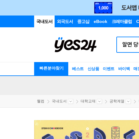
국내도서
외국도서
중고샵
eBook
크레마클럽
C
빠른분야찾기
베스트
신상품
이벤트
바이백
매
웰컴
국내도서
대학교재
공학계열