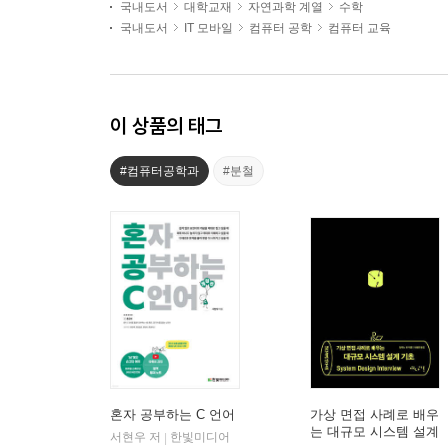
국내도서
대학교재
자연과학 계열
수학
국내도서
IT 모바일
컴퓨터 공학
컴퓨터 교육
이 상품의 태그
#컴퓨터공학과
#분철
혼자 공부하는 C 언어
가상 면접 사례로 배우
는 대규모 시스템 설계
서현우 저
한빛미디어
|