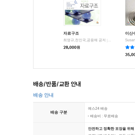
자료구조
이산수
최영규,천인국,공용해 공저
생능출판사
|
28,000
원
35,0
배송/반품/교환 안내
배송 안내
예스24 배송
배송 구분
배송비 : 무료배송
안전하고 정확한 포장을 위해 