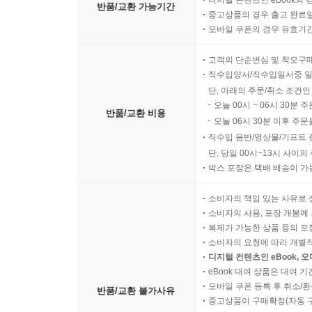
디지털 콘텐츠인 eBook의 
반품/교환 가능기간
중고상품의 경우 출고 완료일
모바일 쿠폰의 경우 유효기간(
고객의 단순변심 및 착오구
직수입양서/직수입일서중 일
단, 아래의 주문/취소 조건인
오늘 00시 ~ 06시 30분 
반품/교환 비용
오늘 06시 30분 이후 주문
직수입 음반/영상물/기프트 
단, 당일 00시~13시 사이
박스 포장은 택배 배송이 가
소비자의 책임 있는 사유로 
소비자의 사용, 포장 개봉에 
복제가 가능한 상품 등의 포장을 
소비자의 요청에 따라 개별
디지털 컨텐츠인 eBook, 
eBook 대여 상품은 대여 기
모바일 쿠폰 등록 후 취소/환
반품/교환 불가사유
중고상품이 구매확정(자동 