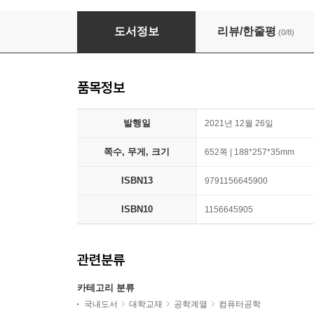
컴퓨팅 사고력을 키우는 이산수학
도서정보
리뷰/한줄평
(0/8)
품목정보
발행일
2021년 12월 26일
쪽수, 무게, 크기
652쪽 | 188*257*35mm
ISBN13
9791156645900
ISBN10
1156645905
관련분류
카테고리 분류
국내도서
대학교재
공학계열
컴퓨터공학