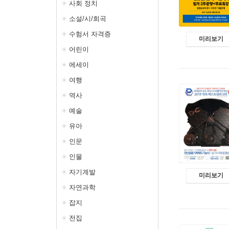
사회 정치
소설/시/희곡
수험서 자격증
미리보기
어린이
에세이
여행
역사
예술
유아
인문
인물
자기계발
미리보기
자연과학
잡지
전집