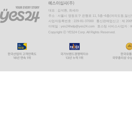
대표 : 김석환, 최세라
주소 : 서울시 영등포구 은행로 11, 5층~6층(여의도동,일신
사업자등록번호 : 229-81-37000 통신판매업신고 : 제 200
이메일 : yes24help@yes24.com 호스팅 서비스사업자 :
Copyright ⓒ YES24 Corp. All Rights Reserved.