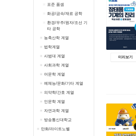
표준 품셈
화공/금속/재료 공학
환경/우주/원자/조선 기
타 공학
농축산학 계열
법학계열
사범대 계열
미리보기
사회과학 계열
어문학 계열
예체능/문화/기타 계열
의약학/간호 계열
인문학 계열
자연과학 계열
방송통신대학교
만화/라이트노벨