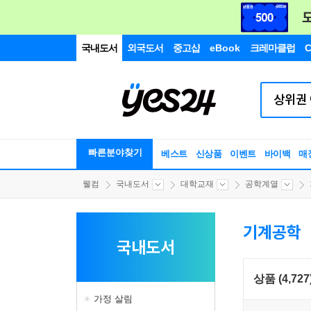
국내도서
외국도서
중고샵
eBook
크레마클럽
C
빠른분야찾기
베스트
신상품
이벤트
바이백
매
웰컴
국내도서
대학교재
공학계열
기계공학
국내도서
상품 (4,727
가정 살림