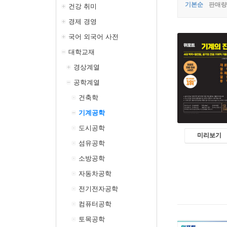
기본순
판매량
건강 취미
경제 경영
국어 외국어 사전
대학교재
경상계열
공학계열
건축학
기계공학
도시공학
미리보기
섬유공학
소방공학
자동차공학
전기전자공학
컴퓨터공학
토목공학