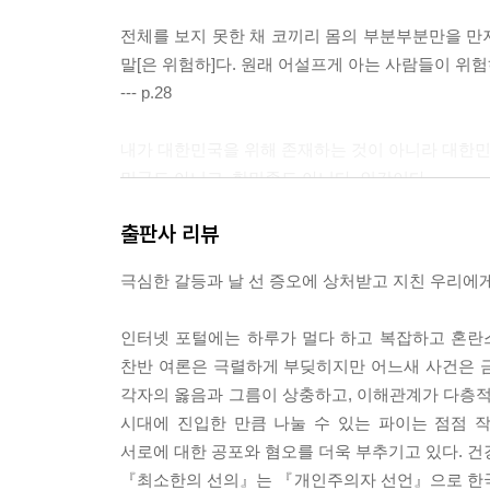
전체를 보지 못한 채 코끼리 몸의 부분부분만을 만
말[은 위험하]다. 원래 어설프게 아는 사람들이 위
--- p.28
내가 대한민국을 위해 존재하는 것이 아니라 대한민국
민국도 아니고, 한민족도 아니다. 인간이다.
--- p.33
출판사 리뷰
평소 포털 기사 댓글에서 보게 되는 국민 여론과 
극심한 갈등과 날 선 증오에 상처받고 지친 우리에게
배심원들은 판사들보다 낮은 양형을 선택하는 경우가
과 두려움의 감정 역시 존중될 필요가 있다.
인터넷 포털에는 하루가 멀다 하고 복잡하고 혼란
--- p.58~59
찬반 여론은 극렬하게 부딪히지만 어느새 사건은 
각자의 옳음과 그름이 상충하고, 이해관계가 다층적
인간을 존엄하게 대하는 사회는 제도만으로 건설할 수
시대에 진입한 만큼 나눌 수 있는 파이는 점점
감사할 줄 알아야지. 이런 마음이 지배하는 사회
서로에 대한 공포와 혐오를 더욱 부추기고 있다. 건
사회다.
『최소한의 선의』는 『개인주의자 선언』으로 한국