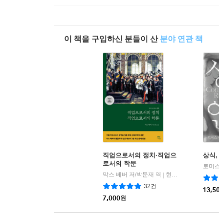
이 책을 구입하신 분들이 산
분야 연관 책
직업으로서의 정치·직업으
상식,
로서의 학문
토머스
막스 베버 저/박문재 역
현대지성
|
32건
13,5
7,000
원