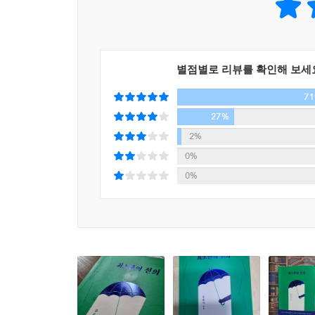
것이 아니다. 신이 부여한 특성이든 진화의 결과
존엄하다는 것이고, 그러한 능력이 있음에도 법을
내심의 자유를 보장하려면 이를 강제로 알아내려는
된다. 모든 인간은 존엄하기에 그의 인종ㆍ성별
심을 알아내려는 행위도 금지된다. 이를 양심 추지推知
관계없이 인간으로서의 기본적인 권리가 보장되어야
이다.
별점별로 리뷰를 확인해 보세
--- p.103
7
인간이라는 이름의 공해 속 우리는
제각각 달라도, 불편해도, 타협하며 함께 살아갈 수
27%
여름날의 폭염만큼이나 타인에 대한 집단적 분노가
2%
도 돌팔매질을 당한다. 완벽하게 고결한 동기에서 
우리는 인터넷과 SNS를 통해 지구상의 인간 군상
0%
--- p.108~109
하고, 부러워하거나 비판하기도 한다. 미처 소
0%
비일비재하다. 게다가 소셜 미디어 플랫폼 기업은
이제는 ‘알권리’보다 ‘모를 자유’가 더 중요한 것 
못마땅하다는 이유만으로 타인의 자유를 침범할 
고 이 연사 외치고 싶을 때가 많다.
유별나고 비루하고 불온할 ‘천부인권적’ 자유가 
--- p.128
권리는 아무에게도 없다. 나의 자유는 타인의 자유
공리주의적 관점에서 보면 충분하지 않은 응보야말로
가장 기본이 되는 자유는 무엇일까. 이동하고, 직업
정에 휘둘리는 사법 포퓰리즘이 아니다. 오히려 사법
그것은 그저 홀로 있는 내 공간 안의 자유, 내 머
--- p.158