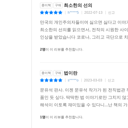
부족하다. ‘법에 의한 평등’이 필요하다.
최소한의 선의
종이책
구매
h*****5
2022-07-13
신고
|
|
|
만국의 개인주의자들이여 싫으면 싫다고 이야
최소한의 선의를 읽으면서, 전작의 시원한 사이
인상을 받았습니다 코로나, 그리고 극단으로 치닫는
2명
이 이 리뷰를 추천합니다.
법이란
종이책
구매
s*****o
2023-03-03
신고
|
|
|
문유석 판사. 이젠 문유석 작가가 된 전직법관 
품인 듯 싶다. 딱딱한 법 이야기로만 그치지 않
해석이 이토록 재미있을 수 있다니...난 책의 가
1명
이 이 리뷰를 추천합니다.