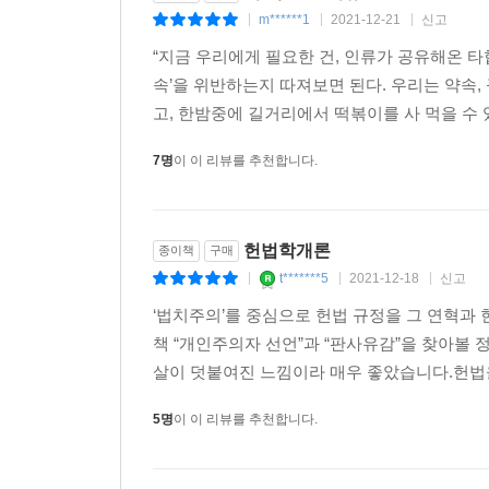
필요성도 더욱더 커질 수밖에 없다.
m******1
2021-12-21
신고
|
|
|
잘하는 판사를 싫어할 변호사는 없다. ‘인간을 이
칭송에는 돈이 들지 않지만 판사의 선처는 변호사에
“지금 우리에게 필요한 건, 인류가 공유해온 타
--- p.240
속’을 위반하는지 따져보면 된다. 우리는 약속, 
공정한 경쟁은, ‘사회적 배려’ 때문에 가능하다
고, 한밤중에 길거리에서 떡볶이를 사 먹을 수 있
7명
이 이 리뷰를 추천합니다.
현재 우리 사회 최대의 화두인 공정성과 정의의 문
평등의 개념을 체계적으로 정립한 존 롤스의 『정
논의를 흥미진진하게 풀어가기도 하고, 공정한 경
헌법학개론
종이책
구매
‘약자는 무조건 선하다는 인식의 오류’라는 뜻으로
t*******5
2021-12-18
신고
혐오 현상에 대한 글, 인간의 노동력의 많은 부분
|
|
|
전개를 따라 읽는 재미를 선사한다. 무엇보다, 
‘법치주의’를 중심으로 헌법 규정을 그 연혁과
관한 작가의 질문과 답은 혼탁한 우리 시대에 내리
책 “개인주의자 선언”과 “판사유감”을 찾아볼
살이 덧붙여진 느낌이라 매우 좋았습니다.헌법을
헌법에 있는 평등에 관한 조항이 무엇인지 물으면 
5명
이 이 리뷰를 추천합니다.
앞에’ 평등하기만 하면? 우리는 거기에 머물지 말고
국민’이다. 모두가 인간다운 생활을 할 수 있어야
모두를 부자로 만들어야 한다는 것도 아니다. 최소한