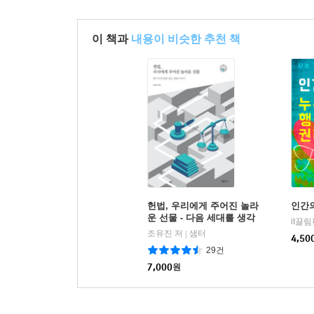
이 책과
내용이 비슷한 추천 책
헌법, 우리에게 주어진 놀라
인간
운 선물 - 다음 세대를 생각
it끌
하는 인문교양 시리즈 아우
조유진 저
샘터
|
4,50
름 24
29건
7,000
원