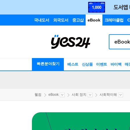
국내도서
외국도서
중고샵
eBook
크레마클럽
C
빠른분야찾기
베스트
신상품
이벤트
바이백
매
웰컴
eBook
사회 정치
사회학이해