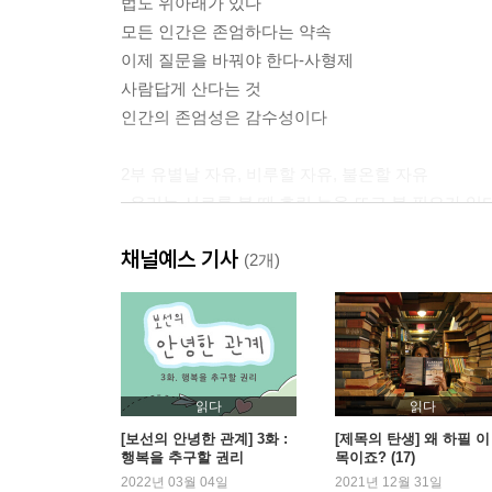
법도 위아래가 있다
모든 인간은 존엄하다는 약속
이제 질문을 바꿔야 한다-사형제
사람답게 산다는 것
인간의 존엄성은 감수성이다
2부 유별날 자유, 비루할 자유, 불온할 자유
_우리는 서로를 볼 때 흐린 눈을 뜨고 볼 필요가 있다
채널예스 기사
법치주의라는 사고방식
(2개)
‘자유’의 연대기
유별날 자유, 비루할 자유, 불온할 자유
나는 나를 파괴할 권리가 있나
인간이라는 이름의 공해
읽다
읽다
3부 선의만으로 충분치 않다
[보선의 안녕한 관계] 3화 :
[제목의 탄생] 왜 하필 이
행복을 추구할 권리
목이죠? (17)
_세상의 갈등 중 많은 경우가 선의와 선의의 부딪힘
2022년 03월 04일
2021년 12월 31일