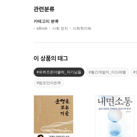
관련분류
카테고리 분류
eBook
사회 정치
사회학이해
이 상품의 태그
#유퀴즈온더블럭_자기님들
#월간개발자_미드레벨
#
#법조인이쓴책