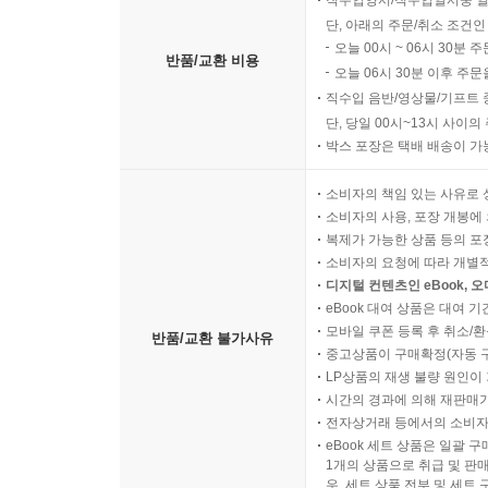
단, 아래의 주문/취소 조건인
오늘 00시 ~ 06시 30분 
반품/교환 비용
오늘 06시 30분 이후 주문
직수입 음반/영상물/기프트 
단, 당일 00시~13시 사이
박스 포장은 택배 배송이 가
소비자의 책임 있는 사유로 
소비자의 사용, 포장 개봉에 
복제가 가능한 상품 등의 포장을 
소비자의 요청에 따라 개별
디지털 컨텐츠인 eBook, 
eBook 대여 상품은 대여 기
모바일 쿠폰 등록 후 취소/환
반품/교환 불가사유
중고상품이 구매확정(자동 
LP상품의 재생 불량 원인이 기
시간의 경과에 의해 재판매가
전자상거래 등에서의 소비자
eBook 세트 상품은 일괄 
1개의 상품으로 취급 및 판매
우, 세트 상품 전부 및 세트