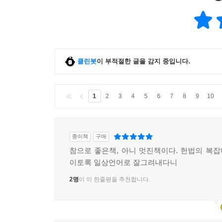
클린봇
이 부적절한 글을 감지 중입니다.
1
2
3
4
5
6
7
8
9
10
종이책
구매
참으로 좋은책, 아니 멋진책이다. 헌법의 복
이토록 일상언어로 잘그려내다니
2명
이 이 한줄평을 추천합니다.