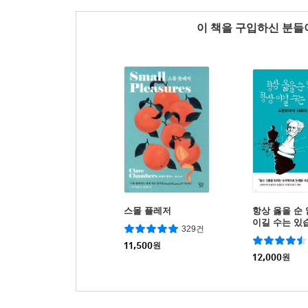
이 책을 구입하신 분
스몰 플레저
항상 옳을 순
이길 수는 있
329건
11,500
원
12,000
원