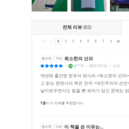
드라마 〈미스터 션샤인〉에서 구동매가 슬프게 되뇌던
판단을 하지 않는다. 고결하고 도덕적이고 훌륭한
3
세상의 갈등 모두가 선과 악의 대결, 또는 정의와 
인간은 타인에게 피해를 끼치지 않는 이상 얼마든지 
도 하다.
--- p.187~188
전체 리뷰
(62)
도대체 왜, 법은 피해자를 외면하고 범죄자들에게 
자유가 사회를 견인하되, 그 속도가 누군가를 낙오
1
2
3
4
5
6
7
모든 사회적 이슈마다 여론은 팽팽하게 갈리지만
기가 아니라면 잠시 멈출 줄도 아는 것. 어쩌면 그
범죄자에게 사형을 구형해야 한다는 목소리가 뉴
--- p.205
최소한의 선의
종이책
구매
터무니없이 부족해 보이는 경우가 많다. 이런 사
g****3
2022-07-01
신고
|
|
|
‘공리주의’가 형벌에 대해 ‘필요 최소한’의 관
인공지능이 어느 직업까지 대체할 수 있는지는 테
작년에 출간된 문유석 판사의 <최소한의 선의>
선의’라면 형벌은 사회 운영에 필요한 ‘최소한의 악
형벌 권한을 줄 것인가? 자율주행 자동차가 긴급
고 읽는 문판사의 책은 전작 <개인주의자 선언
작가는 그렇다 하더라도 법이 ‘인간’ 그 자체를 놓
가? 기술적으로는 가능하나 사회가 수용할 수 있느
날카로우면서도 힘을 뺀 유머가 담긴 문체는 읽
나머지, 법적 효능에 대한 시민의 신뢰마저 저버리는
--- p.237
7명
이 이 리뷰를 추천합니다.
예전부터 피고인의 호소를 잘 경청하고 선처를 잘 베
인류의 일원으로 태어났다는 것만으로도 모든 인간
법관은 모질다, 모났다는 소리를 듣는다. 왜일까
을 참조하여 인공지능 안드로이드보다 인간의 시민
반하여 피고인과 그 가족, 변호인 들은 목숨을 걸
술의 위력이 압도적일수록 인문학적 상상력이 어쩌
이 책을 쓴 이유는...
종이책
구매
언젠가는 변호사가 된다. 판사 주변에는 시간이 