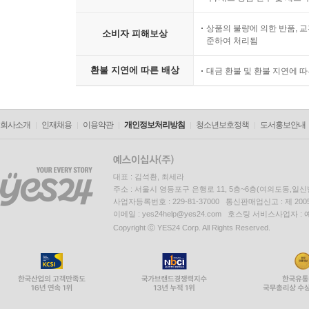
상품의 불량에 의한 반품, 교
소비자 피해보상
준하여 처리됨
환불 지연에 따른 배상
대금 환불 및 환불 지연에 
회사소개
인재채용
이용약관
개인정보처리방침
청소년보호정책
도서홍보안내
대표 : 김석환, 최세라
주소 : 서울시 영등포구 은행로 11, 5층~6층(여의도동,일신
사업자등록번호 : 229-81-37000 통신판매업신고 : 제 200
이메일 : yes24help@yes24.com 호스팅 서비스사업자 :
Copyright ⓒ YES24 Corp. All Rights Reserved.