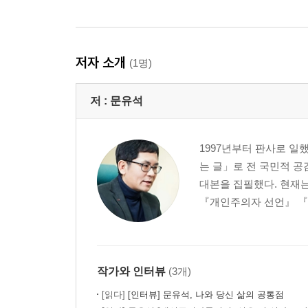
정의 vs. 자유
도대체 왜 법은 범죄자들에게 관대할까
법치주의 시스템이 놓치고 있는 것들
저자 소개
(1명)
성폭력은 자유에 대한 죄
과잉금지의 원칙
저 :
문유석
아름다운 판결과 냉정한 판결
4부 공정도 공존을 위한 것이다
1997년부터 판사로 일
_세상에서 제일 꼴 보기 싫은 게 뭘까? 다양하겠지만
는 글」로 전 국민적 
대본을 집필했다. 현재
정의란 무엇인가
『개인주의자 선언』 『
우리가 바라는 공정한 지옥
언더도그마와 약자 혐오
인공지능 시대의 평등
작가와 인터뷰
(3개)
에필로그_공존을 위한 최소한의 선의
[읽다]
[인터뷰] 문유석, 나와 당신 삶의 공통점