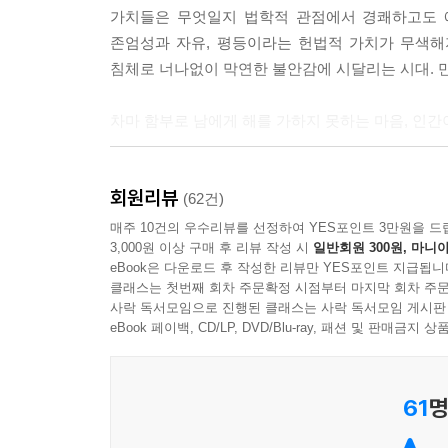
--- p.73
가치들은 무엇일지 법학적 관점에서 경쾌하고도 
존엄성과 자유, 평등이라는 헌법적 가치가 무색해
사람에게 차마 해를 가하지 못하고 사람의 불행을 앉
침체로 너나없이 막연한 불안감에 시달리는 시대. 만
면 인공지능과 알고리즘, 복잡한 시스템으로 가득한
--- p.75
차마 함부로 남에게 해를 가하지 못하는 마음, 인간
법치주의는 법이면 뭐든 다 할 수 있다는 의미가 아
대한민국의 모든 법률은 최고법인 헌법에 의거해 
--- p.82
회원리뷰
계층이 아닌 ‘모든 인간’의 존엄성이다. 그러나
(62건)
접한다. 책의 1부 ‘인간은 존엄하긴 한가’에서
매주 10건의 우수리뷰를 선정하여 YES포인트 3만원을 드
자신이 옳다고 생각하는 결론을 위해 절차를 무시하
3,000원 이상 구매 후 리뷰 작성 시
일반회원 300원, 마니아
망각한 듯한 한국사회를 날카롭게 지적한다. 인
다는 열정은 ‘내로남불’이라는 비난과 함께 부메랑처
eBook은 다운로드 후 작성한 리뷰만 YES포인트 지급됩니
합의해온 가치이자 우리나라 법 체계의 출발점이고
클래스는 첫번째 회차 주문확정 시점부터 마지막 회차 주문
위선적이고 공허한 소리일 뿐이라고 여겨지기 때문이
사락 독서모임으로 진행된 클래스는 사락 독서모임 게시판
‘자유’에는 수식어가 필요 없다. 자유는 때로 편협
배려하고 존중하는 인간성을 허상처럼 취급하고 있지
eBook 페이백, CD/LP, DVD/Blu-ray, 패션 및 판매금
으로써 보완해야지 자유를 재정의하는 것은 곤란하다
왜 ‘모두의 인격’이 법으로써 존중되어야 하는지에
--- p.97
작가의 송곳 같은 논리가 유려하게 펼쳐진다.
61
명
혼자 있을 때 무슨 짓을 하며 사는지 타인들이 엿
헌법에서 말하는 인간의 존엄성은 ‘모든 인간’에
면, 모두가 보는 앞에서 서약을 하라거나 십자가를 