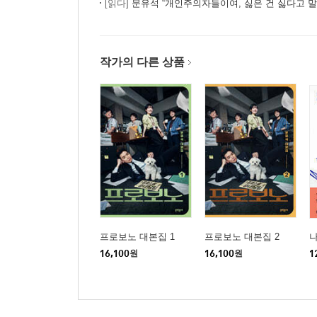
[읽다]
문유석 “개인주의자들이여, 싫은 건 싫다고 말
작가의 다른 상품
프로보노 대본집 1
프로보노 대본집 2
나
16,100
원
16,100
원
1