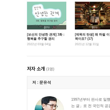
‘자유’의 연대기
유별날 자유, 비루할 자유, 불온할 자유
나는 나를 파괴할 권리가 있나
인간이라는 이름의 공해
읽다
읽다
3부 선의만으로 충분치 않다
[보선의 안녕한 관계] 3화 :
[제목의 탄생] 왜 하필 이
행복을 추구할 권리
목이죠? (17)
_세상의 갈등 중 많은 경우가 선의와 선의의 부딪힘
2022년 03월 04일
2021년 12월 31일
정의 vs. 자유
도대체 왜 법은 범죄자들에게 관대할까
법치주의 시스템이 놓치고 있는 것들
저자 소개
(1명)
성폭력은 자유에 대한 죄
과잉금지의 원칙
저 :
문유석
아름다운 판결과 냉정한 판결
4부 공정도 공존을 위한 것이다
1997년부터 판사로 일
_세상에서 제일 꼴 보기 싫은 게 뭘까? 다양하겠지만
는 글」로 전 국민적 