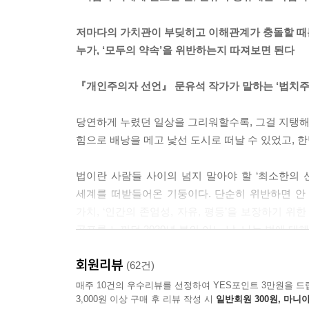
배심원들은 판사들보다 낮은 양형을 선택하는 경우가
과 두려움의 감정 역시 존중될 필요가 있다.
저마다의 가치관이 부딪히고 이해관계가 충돌할 때
--- p.58~59
누가, ‘모두의 약속’을 위반하는지 따져보면 된다
인간을 존엄하게 대하는 사회는 제도만으로 건설할 수
『개인주의자 선언』 문유석 작가가 말하는 ‘법치주
감사할 줄 알아야지. 이런 마음이 지배하는 사회
사회다.
당연하게 누렸던 일상을 그리워할수록, 그걸 지탱해왔던
--- p.73
힘으로 배낭을 메고 낯선 도시로 떠날 수 있었고, 
사람에게 차마 해를 가하지 못하고 사람의 불행을 앉
법이란 사람들 사이의 넘지 말아야 할 ‘최소한의 
면 인공지능과 알고리즘, 복잡한 시스템으로 가득한
세계를 떠받들어온 기둥이다. 단순히 위반하면 안
--- p.75
가치, ‘인간의 존엄성, 자유, 평등’을 보장하기 
공포를 느끼던 2020년 봄의 어느 날, 나는 법에 
법치주의는 법이면 뭐든 다 할 수 있다는 의미가 아
--- p.82
회원리뷰
극심한 갈등과 날 선 증오에 상처받고 지친 우리에게
(62건)
매주 10건의 우수리뷰를 선정하여 YES포인트 3만원을 드
자신이 옳다고 생각하는 결론을 위해 절차를 무시하
3,000원 이상 구매 후 리뷰 작성 시
일반회원 300원, 마니아
인터넷 포털에는 하루가 멀다 하고 복잡하고 혼란
다는 열정은 ‘내로남불’이라는 비난과 함께 부메랑처