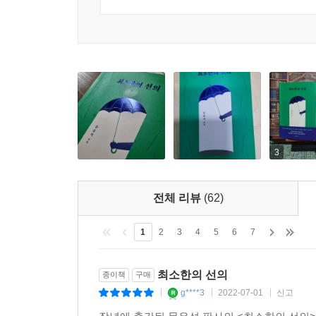
책의 1부 ‘인간은 존엄하긴 한가’에서는 인간 존
이제는 ‘알권리’보다 ‘모를 자유’가 더 중요한 것 
한국사회를 날카롭게 지적한다. 인간 존엄성은 감
고 이 연사 외치고 싶을 때가 많다.
우리나라 법 체계의 출발점이고 헌법의 핵심이다.
--- p.128
소리일 뿐이라고 여겨지기 때문이다.
공리주의적 관점에서 보면 충분하지 않은 응보야말로
가진 자부터 소비자에 이르는 그 모든 ‘갑질’과 
정에 휘둘리는 사법 포퓰리즘이 아니다. 오히려 사법
않은지, 법이 왜 인간 존엄성을 최상위의 가치로 두
--- p.158
글들로 이루어진 1부에서는 23년간 법관으로서 법
3
세상의 갈등 모두가 선과 악의 대결, 또는 정의와 
헌법에서 말하는 인간의 존엄성은 ‘모든 인간’에
도 하다.
것이 아니다. 신이 부여한 특성이든 진화의 결과
--- p.187~188
전체 리뷰
(62)
존엄하다는 것이고, 그러한 능력이 있음에도 법을
된다. 모든 인간은 존엄하기에 그의 인종·성별·종
자유가 사회를 견인하되, 그 속도가 누군가를 낙오
1
2
3
4
5
6
7
인간으로서의 기본적인 권리가 보장되어야 하는 것이다
기가 아니라면 잠시 멈출 줄도 아는 것. 어쩌면 그
--- p.205
최소한의 선의
종이책
구매
인간이라는 이름의 공해 속 우리는
g****3
2022-07-01
신고
|
|
|
제각각 달라도, 불편해도, 타협하며 함께 살아갈 수
인공지능이 어느 직업까지 대체할 수 있는지는 테