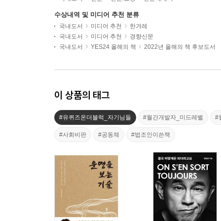
수상내역 및 미디어 추천 분류
국내도서
미디어 추천
한겨레
국내도서
미디어 추천
경향신문
국내도서
YES24 올해의 책
2022년 올해의 책 후보도서
이 상품의 태그
#유퀴즈온더블럭_자기님들
#월간개발자_미드레벨
#
#사회비판
#공동체
#법조인이쓴책