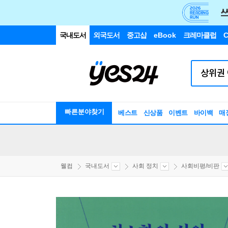
국내도서
외국도서
중고샵
eBook
크레마클럽
C
빠른분야찾기
베스트
신상품
이벤트
바이백
매
웰컴
국내도서
사회 정치
사회비평/비판