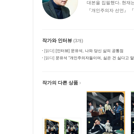
대본을 집필했다. 현재
정의란 무엇인가
『개인주의자 선언』 『
우리가 바라는 공정한 지옥
언더도그마와 약자 혐오
인공지능 시대의 평등
작가와 인터뷰
(3개)
에필로그_공존을 위한 최소한의 선의
[읽다]
[인터뷰] 문유석, 나와 당신 삶의 공통점
[읽다]
문유석 “개인주의자들이여, 싫은 건 싫다고 말
작가의 다른 상품