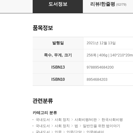
최소한의 선의
도서정보
리뷰/한줄평
(62/79)
품목정보
발행일
2021년 12월 13일
쪽수, 무게, 크기
256쪽 | 406g | 140*210*20
ISBN13
9788954684200
ISBN10
8954684203
관련분류
카테고리 분류
국내도서
사회 정치
사회비평/비판
한국사회비평
국내도서
사회 정치
법
일반인을 위한 법이야기
국내도서
인문
인문/교양
인문에세이