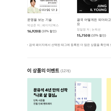
운명을 보는 기술
결국 어떻게든 되더라고
요
박성준 저
페이지2북스
|
정일영 저
논픽션
|
16,920
원
(10% 할인)
15,750
원
(10% 할인)
검색 페이지에서 선택된 태그에 등록된 더 많은 상품을 확인해 
이 상품의 이벤트
(12개)