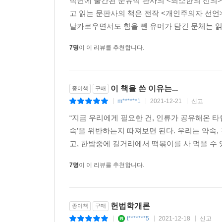
작년에 출간된 문유석 판사의 <최소한의 선의>
형벌 권한을 줄 것인가? 자율주행 자동차가 긴급
고 읽는 문판사의 책은 전작 <개인주의자 선언
우리는 인터넷과 SNS를 통해 지구상의 인간 군상
가? 기술적으로는 가능하나 사회가 수용할 수 있느
날카로우면서도 힘을 뺀 유머가 담긴 문체는 읽
하고, 부러워하거나 비판하기도 한다. 미처 소
--- p.237
비일비재하다. 게다가 소셜 미디어 플랫폼 기업은 
7명
이 이 리뷰를 추천합니다.
인류의 일원으로 태어났다는 것만으로도 모든 인간
그러나 내가 보기에 못마땅하다는 이유만으로 타인
을 참조하여 인공지능 안드로이드보다 인간의 시민
주지 않는 한 유별나고 비루하고 불온할 ‘천부인
술의 위력이 압도적일수록 인문학적 상상력이 어쩌
이 책을 쓴 이유는...
종이책
구매
그를 비난할 권리는 아무에게도 없다. 나의 자유는 
필요성도 더욱더 커질 수밖에 없다.
m******1
2021-12-21
신고
|
|
|
가장 기본이 되는 자유는 무엇일까. 이동하고, 직업
“지금 우리에게 필요한 건, 인류가 공유해온 타
--- p.240
그것은 그저 홀로 있는 내 공간 안의 자유, 내 머
속’을 위반하는지 따져보면 된다. 우리는 약속, 
드라마 「미스터 션샤인」에서 구동매가 슬프게 되뇌던
고, 한밤중에 길거리에서 떡볶이를 사 먹을 수 있
판단을 하지 않는다. 고결하고 도덕적이고 훌륭한
7명
이 이 리뷰를 추천합니다.
인간은 타인에게 피해를 끼치지 않는 이상 얼마든지 유
도대체 왜, 법은 피해자를 외면하고 범죄자들에게 
헌법학개론
종이책
구매
t*******5
2021-12-18
신고
모든 사회적 이슈마다 여론은 팽팽하게 갈리지만
|
|
|