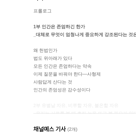
프롤로그
1부 인간은 존엄하긴 한가
_대체로 무엇이 엄청나게 중요하게 강조된다는 것은
왜 헌법인가
법도 위아래가 있다
모든 인간은 존엄하다는 약속
이제 질문을 바꿔야 한다―사형제
사람답게 산다는 것
인간의 존엄성은 감수성이다
2부 유별날 자유, 비루할 자유, 불온할 자유
_우리는 서로를 볼 때 흐린 눈을 뜨고 볼 필요가 있다
채널예스 기사
법치주의라는 사고방식
(2개)