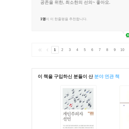
공존을 위한, 최소한의 선의~ 좋아요.
1명
이 이 한줄평을 추천합니다.
1
2
3
4
5
6
7
8
9
10
이 책을 구입하신 분들이 산
분야 연관 책