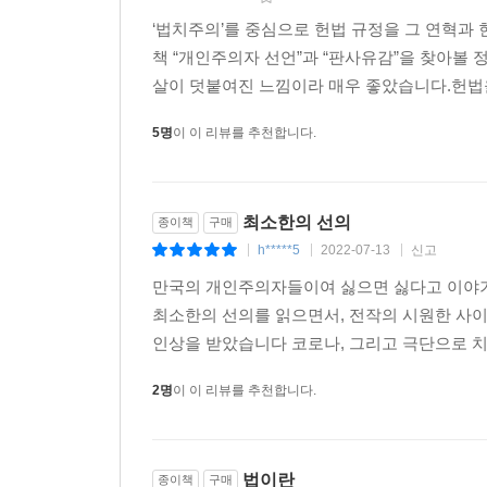
범죄자에게 사형을 구형해야 한다는 목소리가 뉴
‘법치주의’를 중심으로 헌법 규정을 그 연혁과
터무니없이 부족해 보이는 경우가 많다. 이런 사태는
책 “개인주의자 선언”과 “판사유감”을 찾아볼
살이 덧붙여진 느낌이라 매우 좋았습니다.헌법을
문유석 작가는 우선 우리 헌법질서에 내재한 ‘인본
5명
이 이 리뷰를 추천합니다.
때문이라고 말한다. 법이 인간 사이에 필요한 ‘최
시스템은 필연적으로 국민의 법감정과 충돌할 수밖에 
되묻는다. 법이 인간의 감정과 편향을 너무 쉽게 간
최소한의 선의
종이책
구매
예전부터 피고인의 호소를 잘 경청하고 선처를 잘 베
h*****5
2022-07-13
신고
|
|
|
법관은 모질다, 모났다는 소리를 듣는다. 왜일까
만국의 개인주의자들이여 싫으면 싫다고 이야
반하여 피고인과 그 가족, 변호인 들은 목숨을 걸고
최소한의 선의를 읽으면서, 전작의 시원한 사이
인상을 받았습니다 코로나, 그리고 극단으로 치닫는
게다가 판사의 인간관계는 협소하다. 동료였던 
가득해진다. 그리고 변호사는 피고인의 입장을 대
2명
이 이 리뷰를 추천합니다.
‘생불’이라고 칭송하며 그 재판장에게 자기 사건이
때문이다. _본문 155~156쪽
법이란
종이책
구매