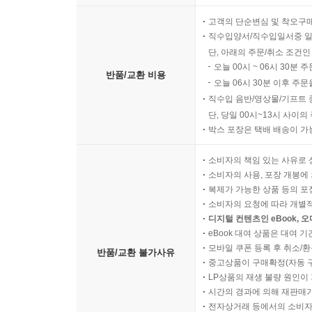
고객의 단순변심 및 착오구
직수입양서/직수입일서중 일
단, 아래의 주문/취소 조건인
오늘 00시 ~ 06시 30분 
반품/교환 비용
오늘 06시 30분 이후 주문
직수입 음반/영상물/기프트 
단, 당일 00시~13시 사이
박스 포장은 택배 배송이 가
소비자의 책임 있는 사유로 
소비자의 사용, 포장 개봉에 
복제가 가능한 상품 등의 포장을 
소비자의 요청에 따라 개별
디지털 컨텐츠인 eBook, 
eBook 대여 상품은 대여 기
모바일 쿠폰 등록 후 취소/환
반품/교환 불가사유
중고상품이 구매확정(자동 
LP상품의 재생 불량 원인이 기
시간의 경과에 의해 재판매가
전자상거래 등에서의 소비자