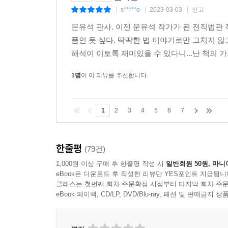
공정한 경쟁은, ‘사회적 배려’ 때문에 가능하다
s*****o
2023-03-03
신고
|
|
|
문유석 판사. 이젠 문유석 작가가 된 전직법관 
현재 우리 사회 최대의 화두인 공정성과 정의의 문
품인 듯 싶다. 딱딱한 법 이야기로만 그치지 않
평등의 개념을 체계적으로 정립한 존 롤스의 『정
해석이 이토록 재미있을 수 있다니...난 책의 가
논의를 흥미진진하게 풀어가기도 하고, 공정한 경쟁
1명
이 이 리뷰를 추천합니다.
‘약자는 무조건 선하다는 인식의 오류’라는 뜻으로
혐오 현상에 대한 글, 인간의 노동력의 많은 부분
1
2
3
4
5
6
7
전개를 따라 읽는 재미를 선사한다. 무엇보다, 
관한 작가의 질문과 답은 혼탁한 우리 시대에 내리
한줄평
(79건)
헌법에 있는 평등에 관한 조항이 무엇인지 물으면 
1,000원 이상 구매 후 한줄평 작성 시
일반회원 50원, 마니
앞에’ 평등하기만 하면? 우리는 거기에 머물지 말고
eBook은 다운로드 후 작성한 리뷰만 YES포인트 지급됩니
국민’이다. 모두가 인간다운 생활을 할 수 있어야
클래스는 첫번째 회차 주문확정 시점부터 마지막 회차 주문
모두를 부자로 만들어야 한다는 것도 아니다. 최소한
eBook 페이백, CD/LP, DVD/Blu-ray, 패션 및 판매금
부족하다. ‘법에 의한 평등’이 필요하다. _본문 232~