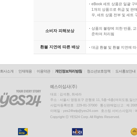
eBook 세트 상품은 일괄 
1개의 상품으로 취급 및 판매
우, 세트 상품 전부 및 세트
상품의 불량에 의한 반품, 교
소비자 피해보상
준하여 처리됨
환불 지연에 따른 배상
대금 환불 및 환불 지연에 
회사소개
인재채용
이용약관
개인정보처리방침
청소년보호정책
도서홍보안내
대표 : 김석환, 최세라
주소 : 서울시 영등포구 은행로 11, 5층~6층(여의도동,일신
사업자등록번호 : 229-81-37000 통신판매업신고 : 제 200
이메일 : yes24help@yes24.com 호스팅 서비스사업자 :
Copyright ⓒ YES24 Corp. All Rights Reserved.