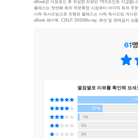
eBook은 다운로드 후 작성한 리뷰만 YES포인트 지급됩니
찬반 여론은 극렬하게 부딪히지만 어느새 사건은 금
클래스는 첫번째 회차 주문확정 시점부터 마지막 회차 주문
사락 독서모임으로 진행된 클래스는 사락 독서모임 게시판
‘자유’에는 수식어가 필요 없다. 자유는 때로 편협
각자의 옳음과 그름이 상충하고, 이해관계가 다층적
eBook 페이백, CD/LP, DVD/Blu-ray, 패션 및 판매금
으로써 보완해야지 자유를 재정의하는 것은 곤란하다
시대에 진입한 만큼 나눌 수 있는 파이는 점점
--- p.97
서로에 대한 공포와 혐오를 더욱 부추기고 있다. 건
61
명
혼자 있을 때 무슨 짓을 하며 사는지 타인들이 엿
『최소한의 선의』는 『개인주의자 선언』으로 한국
면, 모두가 보는 앞에서 서약을 하라거나 십자가를 
가치들은 무엇일지 법학적 관점에서 경쾌하고도 
존엄성과 자유, 평등이라는 헌법적 가치가 무색해
내심의 자유를 보장하려면 이를 강제로 알아내려는
침체로 너나없이 막연한 불안감에 시달리는 시대. 만
심을 알아내려는 행위도 금지된다. 이를 양심 추지推知
이다.
별점별로 리뷰를 확인해 보세
차마 함부로 남에게 해를 가하지 못하는 마음, 인간
--- p.103
7
대한민국의 모든 법률은 최고법인 헌법에 의거해 
27%
여름날의 폭염만큼이나 타인에 대한 집단적 분노가
계층이 아닌 ‘모든 인간’의 존엄성이다. 그러나
2%
도 돌팔매질을 당한다. 완벽하게 고결한 동기에서 
접한다.
0%
--- p.108~109
0%